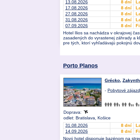
13.08.2026
8 dní
L
17.08.2026
8 dní
L
27.08.2026
8 dní
L
31.08.2026
8 dní
L
07.09.2026
8 dní
Fi
Hotel Ilios sa nachádza v okrajovej ča
zasadených do vyrastenej záhrady a kl
pre tých, ktorí vyhľadávajú pokojnú do
Porto Planos
Grécko
,
Zakynt
-
Pobytové zájaz
Doprava:
odlet: Bratislava, Košice
31.08.2026
8 dní
L
14.09.2026
8 dní
Fi
Nový hotel disponuje bazénom na stre