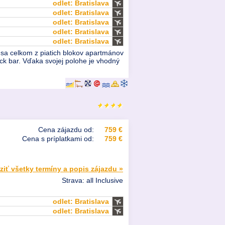
odlet: Bratislava
odlet: Bratislava
odlet: Bratislava
odlet: Bratislava
odlet: Bratislava
á sa celkom z piatich blokov apartmánov
ck bar. Vďaka svojej polohe je vhodný
Cena zájazdu od:
759 €
Cena s príplatkami od:
759 €
ziť všetky termíny a popis zájazdu »
Strava: all Inclusive
odlet: Bratislava
odlet: Bratislava