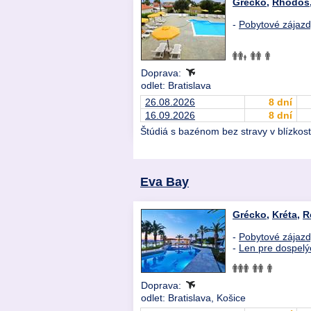
Grécko
,
Rhodos
-
Pobytové zájaz
Doprava:
odlet: Bratislava
26.08.2026
8 dní
16.09.2026
8 dní
Štúdiá s bazénom bez stravy v blízkos
Eva Bay
Grécko
,
Kréta
,
R
-
Pobytové zájaz
-
Len pre dospelý
Doprava:
odlet: Bratislava, Košice