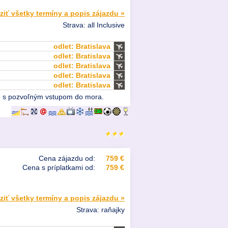
ziť všetky termíny a popis zájazdu »
Strava: all Inclusive
odlet: Bratislava
odlet: Bratislava
odlet: Bratislava
odlet: Bratislava
odlet: Bratislava
láže s pozvoľným vstupom do mora.
Cena zájazdu od:
759 €
Cena s príplatkami od:
759 €
ziť všetky termíny a popis zájazdu »
Strava: raňajky