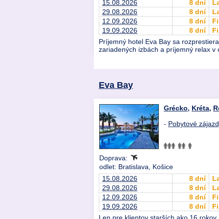
15.08.2026
8 dní
L
29.08.2026
8 dní
L
12.09.2026
8 dní
Fi
19.09.2026
8 dní
Fi
Príjemný hotel Eva Bay sa rozprestiera
zariadených izbách a príjemný relax v 
Eva Bay
Grécko
,
Kréta
,
R
-
Pobytové zájaz
Doprava:
odlet: Bratislava, Košice
15.08.2026
8 dní
L
29.08.2026
8 dní
L
12.09.2026
8 dní
Fi
19.09.2026
8 dní
Fi
Len pre klientov starších ako 16 rokov