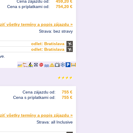
Cena zájazdu od:
459,20 €
Cena s príplatkami od:
754,20 €
ziť všetky termíny a popis zájazdu »
Strava: bez stravy
odlet: Bratislava
odlet: Bratislava
ve.
Cena zájazdu od:
755 €
Cena s príplatkami od:
755 €
ziť všetky termíny a popis zájazdu »
Strava: all Inclusive