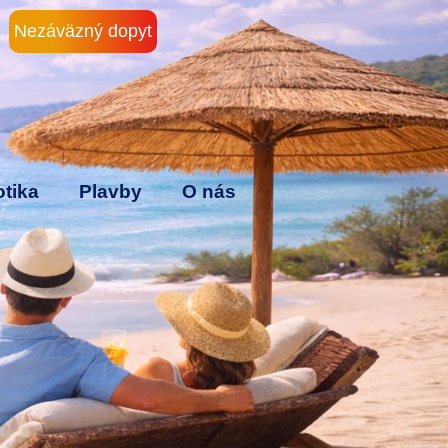
Nezáväzný dopyt
tika
Plavby
O nás