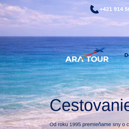
+421 914 5
D
Cestovani
Od roku 1995 premieňame sny o ce