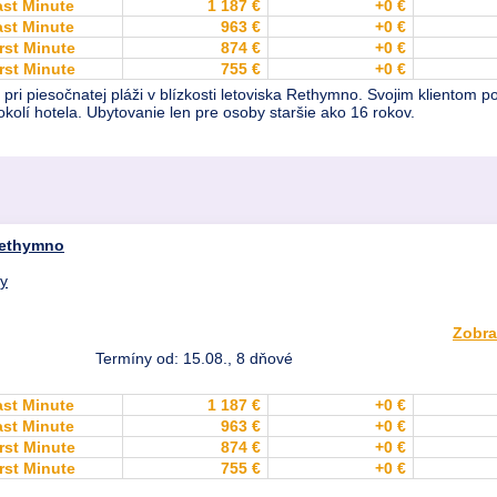
ast Minute
1 187 €
+0 €
ast Minute
963 €
+0 €
rst Minute
874 €
+0 €
rst Minute
755 €
+0 €
 pri piesočnatej pláži v blízkosti letoviska Rethymno. Svojim klientom
okolí hotela. Ubytovanie len pre osoby staršie ako 16 rokov.
ethymno
dy
Zobra
Termíny od: 15.08., 8 dňové
ast Minute
1 187 €
+0 €
ast Minute
963 €
+0 €
rst Minute
874 €
+0 €
rst Minute
755 €
+0 €