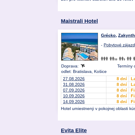
Maistrali Hotel
Grécko
,
Zakynt
-
Pobytové zájaz
Doprava:
Termíny 
odlet: Bratislava, Košice
27.08.2026
8 dní
L
31.08.2026
8 dní
L
07.09.2026
8 dní
Fi
10.09.2026
8 dní
Fi
14.09.2026
8 dní
Fi
Hotel umiestnený v pokojnej oblasti k
Evita Elite