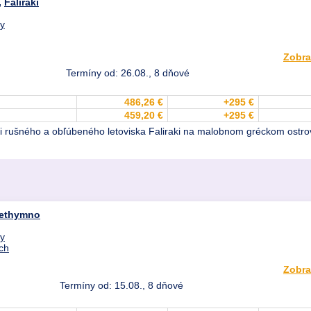
,
Faliraki
dy
Zobra
Termíny od: 26.08., 8 dňové
486,26 €
+295 €
459,20 €
+295 €
ti rušného a obľúbeného letoviska Faliraki na malobnom gréckom ostro
ethymno
dy
ch
Zobra
Termíny od: 15.08., 8 dňové