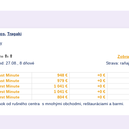
hos
,
Tragaki
dy
Zobra
od: 27.08., 8 dňové
Strava: raňaj
ast Minute
948 €
+0 €
ast Minute
979 €
+0 €
rst Minute
1 041 €
+0 €
rst Minute
1 041 €
+0 €
rst Minute
804 €
+0 €
úsok od rušného centra s mnohými obchodmi, reštauráciami a barmi.