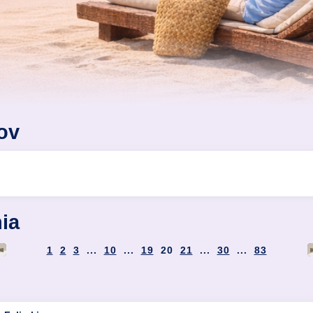
ov
ia
1
2
3
...
10
...
19
20
21
...
30
...
83