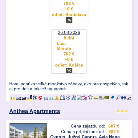
703 €
+0 €
odlet: Bratislava
26.08.2026
8 dní
Last
Minute
702 €
+0 €
odlet: Košice
Hotel ponúka veľké množstvo zábavy, ako pre dospelých, tak
aj pre deti a taktiež aquapark.
Anthea Apartments
Cena zájazdu od:
687 €
Cena s príplatkami od:
687 €
Cyprus
,
Južný Cyprus
,
Ayia Napa