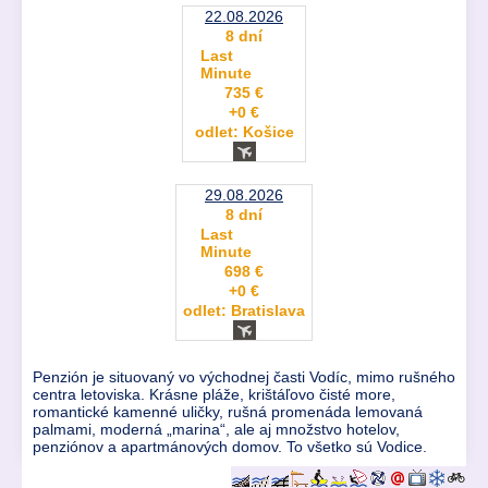
22.08.2026
8 dní
Last
Minute
735 €
+0 €
odlet: Košice
29.08.2026
8 dní
Last
Minute
698 €
+0 €
odlet: Bratislava
Penzión je situovaný vo východnej časti Vodíc, mimo rušného
centra letoviska. Krásne pláže, krištáľovo čisté more,
romantické kamenné uličky, rušná promenáda lemovaná
palmami, moderná „marina“, ale aj množstvo hotelov,
penziónov a apartmánových domov. To všetko sú Vodice.