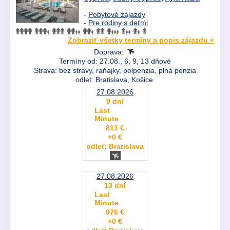
-
Pobytové zájazdy
-
Pre rodiny s deťmi
Zobraziť všetky termíny a popis zájazdu »
Doprava:
Termíny od: 27.08., 6, 9, 13 dňové
Strava: bez stravy, raňajky, polpenzia, plná penzia
odlet: Bratislava, Košice
27.08.2026
9 dní
Last
Minute
811 €
+0 €
odlet: Bratislava
27.08.2026
13 dní
Last
Minute
976 €
+0 €