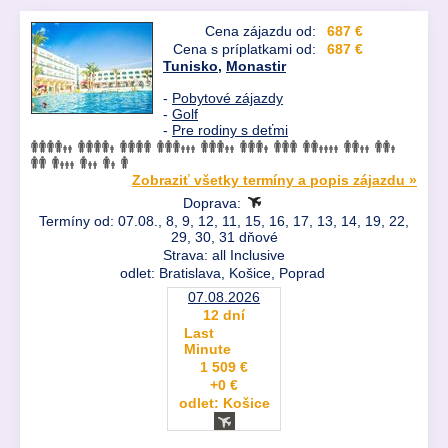
Cena zájazdu od:
687 €
Cena s príplatkami od:
687 €
Tunisko
,
Monastir
-
Pobytové zájazdy
-
Golf
-
Pre rodiny s deťmi
Zobraziť všetky termíny a popis zájazdu »
Doprava:
Termíny od: 07.08., 8, 9, 12, 11, 15, 16, 17, 13, 14, 19, 22,
29, 30, 31 dňové
Strava: all Inclusive
odlet: Bratislava, Košice, Poprad
07.08.2026
12 dní
Last
Minute
1 509 €
+0 €
odlet: Košice