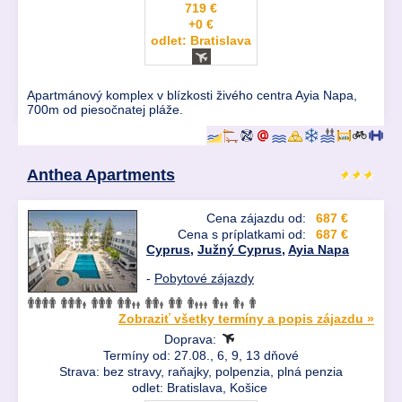
719 €
+0 €
odlet: Bratislava
Apartmánový komplex v blízkosti živého centra Ayia Napa,
700m od piesočnatej pláže.
Anthea Apartments
Cena zájazdu od:
687 €
Cena s príplatkami od:
687 €
Cyprus
,
Južný Cyprus
,
Ayia Napa
-
Pobytové zájazdy
Zobraziť všetky termíny a popis zájazdu »
Doprava:
Termíny od: 27.08., 6, 9, 13 dňové
Strava: bez stravy, raňajky, polpenzia, plná penzia
odlet: Bratislava, Košice