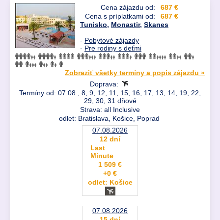
Cena zájazdu od:
687 €
Cena s príplatkami od:
687 €
Tunisko
,
Monastir
,
Skanes
-
Pobytové zájazdy
-
Pre rodiny s deťmi
Zobraziť všetky termíny a popis zájazdu »
Doprava:
Termíny od: 07.08., 8, 9, 12, 11, 15, 16, 17, 13, 14, 19, 22,
29, 30, 31 dňové
Strava: all Inclusive
odlet: Bratislava, Košice, Poprad
07.08.2026
12 dní
Last
Minute
1 509 €
+0 €
odlet: Košice
07.08.2026
15 dní