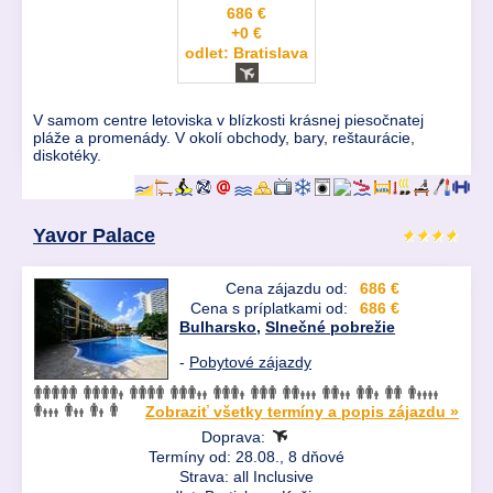
686 €
+0 €
odlet: Bratislava
V samom centre letoviska v blízkosti krásnej piesočnatej
pláže a promenády. V okolí obchody, bary, reštaurácie,
diskotéky.
Yavor Palace
Cena zájazdu od:
686 €
Cena s príplatkami od:
686 €
Bulharsko
,
Slnečné pobrežie
-
Pobytové zájazdy
Zobraziť všetky termíny a popis zájazdu »
Doprava:
Termíny od: 28.08., 8 dňové
Strava: all Inclusive