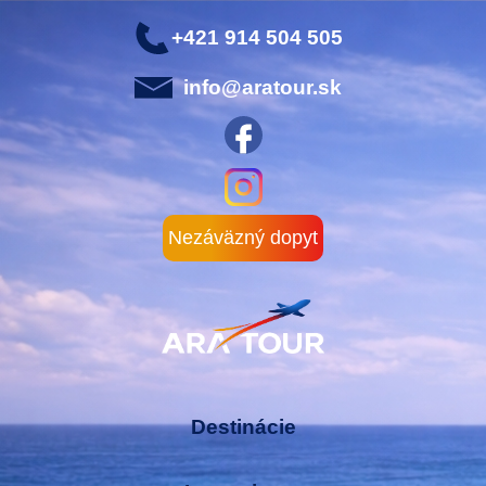
+421 914 504 505
info@aratour.sk
Nezáväzný dopyt
Destinácie