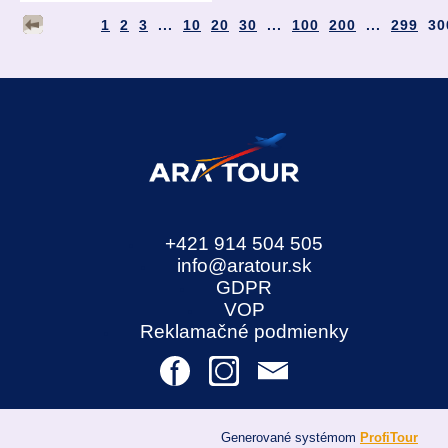
1
2
3
...
10
20
30
...
100
200
...
299
30
+421 914 504 505
info@aratour.sk
GDPR
VOP
Reklamačné podmienky
Generované systémom
ProfiTour