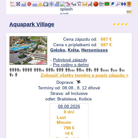
Aquapark Village
Cena zájazdu od:
687 €
Cena s príplatkami od:
687 €
Grécko
,
Kréta
,
Hersonissos
-
Pobytové zájazdy
-
Pre rodiny s deťmi
Zobraziť všetky termíny a popis zájazdu »
Doprava:
Termíny od: 08.08., 8, 12 dňové
Strava: all Inclusive
odlet: Bratislava, Košice
08.08.2026
8 dní
Last
Minute
798 €
+0 €