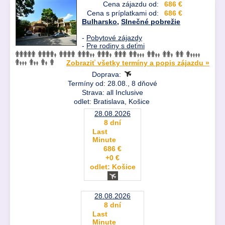
Cena zájazdu od:
686 €
Cena s príplatkami od:
686 €
Bulharsko
,
Slnečné pobrežie
-
Pobytové zájazdy
-
Pre rodiny s deťmi
Zobraziť všetky termíny a popis zájazdu »
Doprava:
Termíny od: 28.08., 8 dňové
Strava: all Inclusive
odlet: Bratislava, Košice
28.08.2026
8 dní
Last
Minute
686 €
+0 €
odlet: Košice
28.08.2026
8 dní
Last
Minute