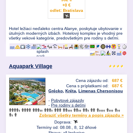
+0 €
odlet: Bratislava
Hotel ležiaci neďaleko centra Alanye, poskytuje ubytovanie v
útulných moderných izbách. Hotelový komplex je vhodný pre
všetky vekové kategórie, predovšetkým pre rodiny s deťmi.
Aquapark Village
Cena zájazdu od:
687 €
Cena s príplatkami od:
687 €
Grécko
,
Kréta
,
Limenas Chersonisou
-
Pobytové zájazdy
-
Pre rodiny s deťmi
Zobraziť všetky termíny a popis zájazdu »
Doprava:
Termíny od: 08.08., 8, 12 dňové
Strava: all Inclusive