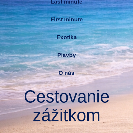
Last minute
First minute
Exotika
Plavby
O nás
Cestovanie
zážitkom