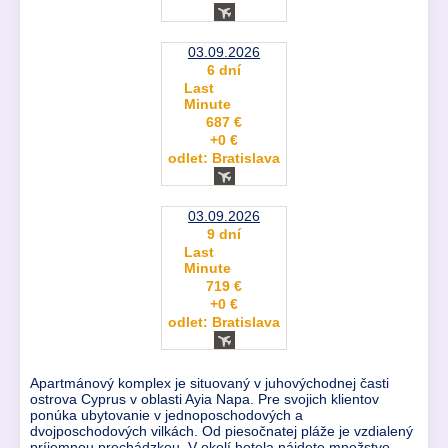
03.09.2026
6 dní
Last
Minute
687 €
+0 €
odlet: Bratislava
03.09.2026
9 dní
Last
Minute
719 €
+0 €
odlet: Bratislava
Apartmánový komplex je situovaný v juhovýchodnej časti
ostrova Cyprus v oblasti Ayia Napa. Pre svojich klientov
ponúka ubytovanie v jednoposchodových a
dvojposchodových vilkách. Od piesočnatej pláže je vzdialený
príjemnou prechádzkou. V okolí hotela nájdete množstvo