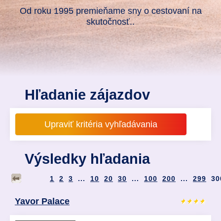
Od roku 1995 premieňame sny o cestovaní na
skutočnosť..
Hľadanie zájazdov
Výsledky hľadania
1
2
3
...
10
20
30
...
100
200
...
299
30
Yavor Palace