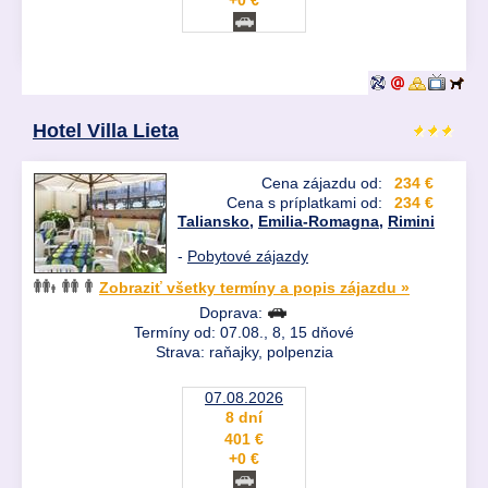
Hotel Villa Lieta
Cena zájazdu od:
234 €
Cena s príplatkami od:
234 €
Taliansko
,
Emilia-Romagna
,
Rimini
-
Pobytové zájazdy
Zobraziť všetky termíny a popis zájazdu »
Doprava:
Termíny od: 07.08., 8, 15 dňové
Strava: raňajky, polpenzia
07.08.2026
8 dní
401 €
+0 €