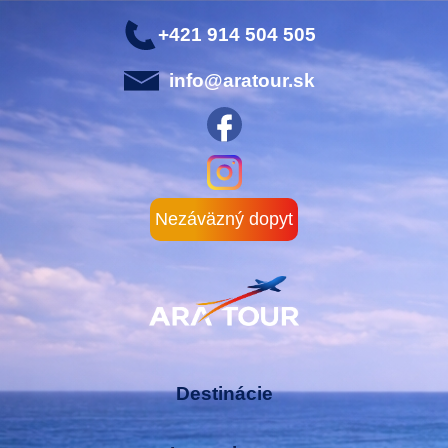
+421 914 504 505
info@aratour.sk
Nezáväzný dopyt
Destinácie