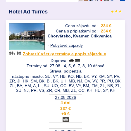
Hotel Ad Turres
Cena zájazdu od:
234 €
Cena s príplatkami od:
234 €
Chorvátsko
,
Kvarner
,
Crikvenica
-
Pobytové zájazdy
Zobraziť všetky termíny a popis zájazdu »
Doprava:
Termíny od: 27.08., 4, 5, 6, 7, 8, 10 dňové
Strava: polpenzia
nástupné miesto: SU, VY, HB, KO, NB, BK, VY, KM, SY, PV,
ZR, JI, HK, SM, BK, BI, BK, UH, MB, NJ, OV, VY, PR, PU, BK,
ZL, BA, HM, A, LI, SU, UO, OC, BV, VY, BM, FM, ZL, NB, ZL,
SU, NJ, PR, VS, ZR, CR, MB, ZL, OC, KH, HU, SY, KH
27.08.2026
4 dni
337 €
+0 €