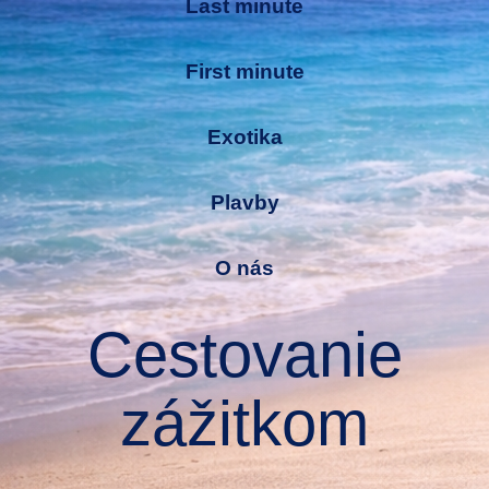
Last minute
First minute
Exotika
Plavby
O nás
Cestovanie
zážitkom