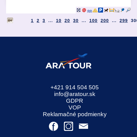
1
2
3
...
10
20
30
...
100
200
...
299
30
+421 914 504 505
info@aratour.sk
GDPR
VOP
Reklamačné podmienky