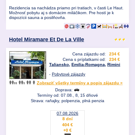
Rezidencia sa nachádza priamo pri tratiach, v časti Le Haut.
Možnosť pobytu aj s domácim miláčikom. Pre hostí je k
dispozícii sauna a posilňovňa.
Hotel Miramare Et De La Ville
Cena zájazdu od:
234 €
Cena s príplatkami od:
234 €
Taliansko
,
Emilia-Romagna
,
Rimini
-
Pobytové zájazdy
Zobraziť všetky termíny a popis zájazdu »
Doprava:
Termíny od: 07.08., 8, 15 dňové
Strava: raňajky, polpenzia, plná penzia
07.08.2026
8 dní
404 €
+0 €