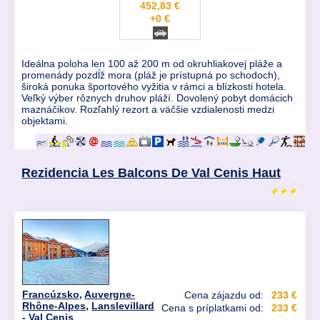
452,83 €
+0 €
Ideálna poloha len 100 až 200 m od okruhliakovej pláže a
promenády pozdĺž mora (pláž je prístupná po schodoch),
široká ponuka športového vyžitia v rámci a blízkosti hotela.
Veľký výber rôznych druhov pláží. Dovolený pobyt domácich
maznáčikov. Rozľahlý rezort a väčšie vzdialenosti medzi
objektami.
Rezidencia Les Balcons De Val Cenis Haut
Francúzsko
,
Auvergne-
Cena zájazdu od:
233 €
Rhône-Alpes
,
Lanslevillard
Cena s príplatkami od:
233 €
- Val Cenis