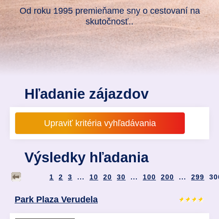
Od roku 1995 premieňame sny o cestovaní na
skutočnosť..
Hľadanie zájazdov
Výsledky hľadania
1
2
3
...
10
20
30
...
100
200
...
299
30
Park Plaza Verudela