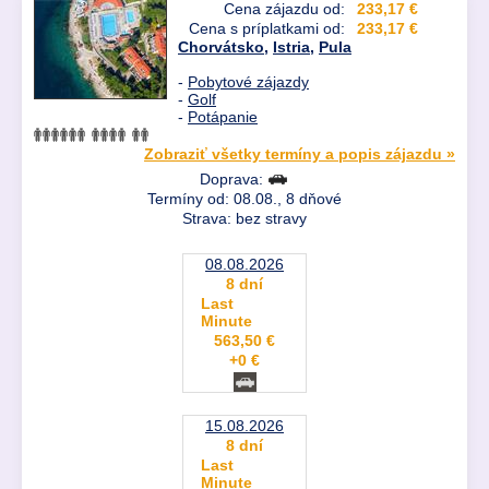
Cena zájazdu od:
233,17 €
Cena s príplatkami od:
233,17 €
Chorvátsko
,
Istria
,
Pula
-
Pobytové zájazdy
-
Golf
-
Potápanie
Zobraziť všetky termíny a popis zájazdu »
Doprava:
Termíny od: 08.08., 8 dňové
Strava: bez stravy
08.08.2026
8 dní
Last
Minute
563,50 €
+0 €
15.08.2026
8 dní
Last
Minute