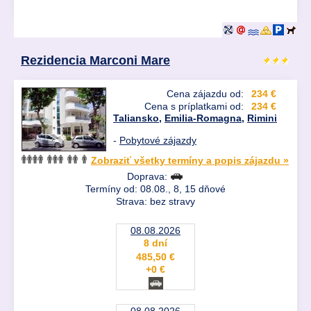
Rezidencia Marconi Mare
Cena zájazdu od:
234 €
Cena s príplatkami od:
234 €
Taliansko
,
Emilia-Romagna
,
Rimini
-
Pobytové zájazdy
Zobraziť všetky termíny a popis zájazdu »
Doprava:
Termíny od: 08.08., 8, 15 dňové
Strava: bez stravy
08.08.2026
8 dní
485,50 €
+0 €
08.08.2026