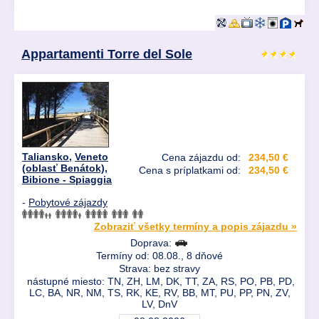
Appartamenti Torre del Sole
Taliansko
,
Veneto
Cena zájazdu od:
234,50 €
(oblasť Benátok)
,
Cena s príplatkami od:
234,50 €
Bibione - Spiaggia
-
Pobytové zájazdy
Zobraziť všetky termíny a popis zájazdu »
Doprava:
Termíny od: 08.08., 8 dňové
Strava: bez stravy
nástupné miesto: TN, ZH, LM, DK, TT, ZA, RS, PO, PB, PD,
LC, BA, NR, NM, TS, RK, KE, RV, BB, MT, PU, PP, PN, ZV,
LV, DnV