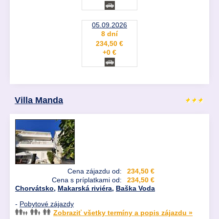
05.09.2026
8 dní
234,50 €
+0 €
Villa Manda
Cena zájazdu od:
234,50 €
Cena s príplatkami od:
234,50 €
Chorvátsko
,
Makarská riviéra
,
Baška Voda
-
Pobytové zájazdy
Zobraziť všetky termíny a popis zájazdu »