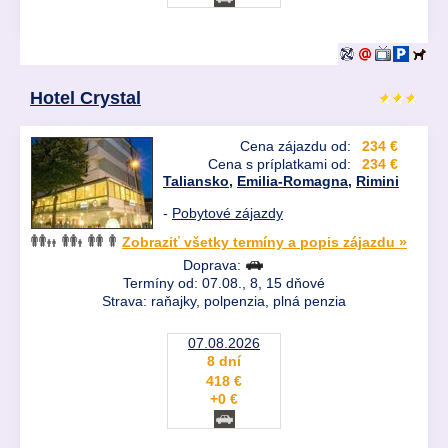
Hotel Crystal
Cena zájazdu od:
234 €
Cena s príplatkami od:
234 €
Taliansko
,
Emilia-Romagna
,
Rimini
-
Pobytové zájazdy
Zobraziť všetky termíny a popis zájazdu »
Doprava:
Termíny od: 07.08., 8, 15 dňové
Strava: raňajky, polpenzia, plná penzia
07.08.2026
8 dní
418 €
+0 €