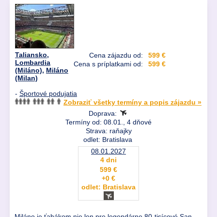
Taliansko
,
Cena zájazdu od:
599 €
Lombardia
Cena s príplatkami od:
599 €
(Miláno)
,
Miláno
(Milan)
-
Športové podujatia
Zobraziť všetky termíny a popis zájazdu »
Doprava:
Termíny od: 08.01., 4 dňové
Strava: raňajky
odlet: Bratislava
08.01.2027
4 dni
599 €
+0 €
odlet: Bratislava
Miláno je ťahákom nie len pre legendárne 80-tisícové San