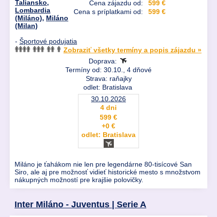
Taliansko
,
Cena zájazdu od:
599 €
Lombardia
Cena s príplatkami od:
599 €
(Miláno)
,
Miláno
(Milan)
-
Športové podujatia
Zobraziť všetky termíny a popis zájazdu »
Doprava:
Termíny od: 30.10., 4 dňové
Strava: raňajky
odlet: Bratislava
30.10.2026
4 dni
599 €
+0 €
odlet: Bratislava
Miláno je ťahákom nie len pre legendárne 80-tisícové San
Siro, ale aj pre možnosť vidieť historické mesto s množstvom
nákupných možností pre krajšie polovičky.
Inter Miláno - Juventus | Serie A