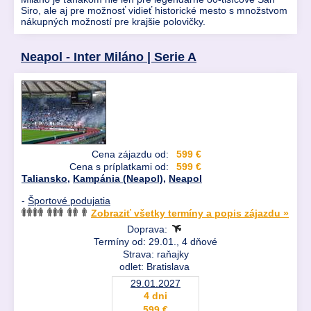
Siro, ale aj pre možnosť vidieť historické mesto s množstvom
nákupných možností pre krajšie polovičky.
Neapol - Inter Miláno | Serie A
Cena zájazdu od:
599 €
Cena s príplatkami od:
599 €
Taliansko
,
Kampánia (Neapol)
,
Neapol
-
Športové podujatia
Zobraziť všetky termíny a popis zájazdu »
Doprava:
Termíny od: 29.01., 4 dňové
Strava: raňajky
odlet: Bratislava
29.01.2027
4 dni
599 €