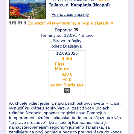
Taliansko
,
Kampánia (Neapol)
-
Poznávacie zájazdy
Zobraziť všetky termíny a popis zájazdu »
Doprava:
Termíny od: 12.09., 4 dňové
Strava: raňajky
odlet: Bratislava
12.09.2026
4 dni
First
Minute
619 €
+0 €
odlet: Bratislava
Ak chcete vidieť jeden z najkrajších ostrovov sveta - Capri,
vystúpiť ku kráteru sopky Vezuv, zažiť život v uliciach
rušného Neapola, spoznať tragický osud Pompejí a
temperament južného Talianska, bude tento zájazd pre vás
"to pravé orechové". Do slnečnej Kampánie, ktorá je
najnavštevovanejším regiónom južného Talianska, sa
zamilujete na prvý pohľad a bude to pre vás láska do konca