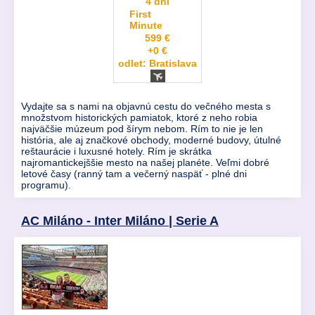
4 dni
First
Minute
599 €
+0 €
odlet: Bratislava
Vydajte sa s nami na objavnú cestu do večného mesta s
množstvom historických pamiatok, ktoré z neho robia
najväčšie múzeum pod šírym nebom. Rím to nie je len
história, ale aj značkové obchody, moderné budovy, útulné
reštaurácie i luxusné hotely. Rím je skrátka
najromantickejššie mesto na našej planéte. Veľmi dobré
letové časy (ranný tam a večerný naspäť - plné dni
programu).
AC Miláno - Inter Miláno | Serie A