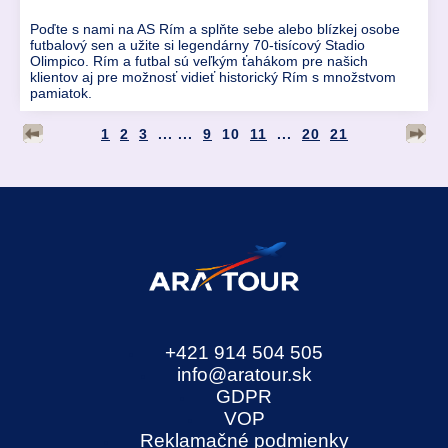
Poďte s nami na AS Rím a splňte sebe alebo blízkej osobe
futbalový sen a užite si legendárny 70-tisícový Stadio
Olimpico. Rím a futbal sú veľkým ťahákom pre našich
klientov aj pre možnosť vidieť historický Rím s množstvom
pamiatok.
1
2
3
... ...
9
10
11
...
20
21
+421 914 504 505
info@aratour.sk
GDPR
VOP
Reklamačné podmienky