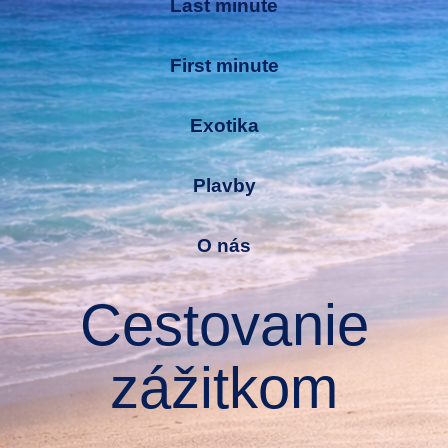
Last minute
First minute
Exotika
Plavby
O nás
Cestovanie
zážitkom