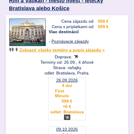
Rím a Vatikán - mesto miest - letecky
Bratislava alebo Košice
Cena zájazdu od:
599 €
Cena s príplatkami od:
599 €
Viac destinácií
-
Poznávacie zájazdy
Zobraziť všetky termíny a popis zájazdu »
Doprava:
Termíny od: 26.09., 4 dňové
Strava: raňajky
odlet: Bratislava, Praha
26.09.2026
4 dni
First
Minute
599 €
+0 €
odlet: Bratislava
09.10.2026