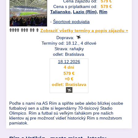
Cena zájazdu od:
579 €
Cena s príplatkami od:
579 €
Taliansko
,
Lazio (Rím)
,
Rím
-
Športové podujatia
Zobraziť všetky termíny a popis zájazdu »
Doprava:
Termíny od: 18.12., 4 dňové
Strava: raňajky
odlet: Bratislava
18.12.2026
4 dni
579 €
+0 €
odlet: Bratislava
Poďte s nami na AS Rím a splňte sebe alebo blízkej osobe
futbalový sen a užite si legendárny 70-tisícový Stadio
Olimpico. Rím a futbal sú veľkým ťahákom pre našich
klientov aj pre možnosť vidieť historický Rím s množstvom
pamiatok.