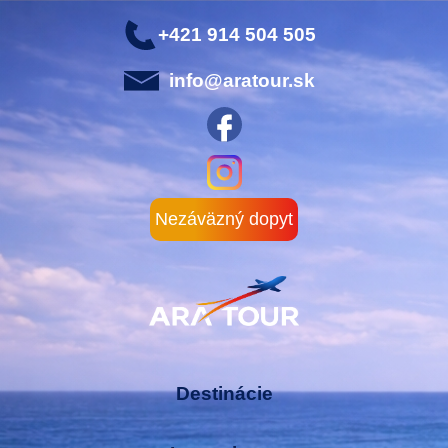
+421 914 504 505
info@aratour.sk
Nezáväzný dopyt
Destinácie