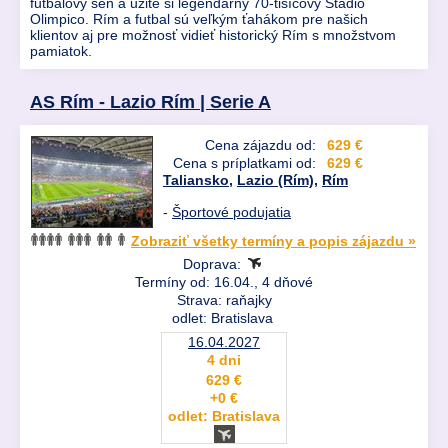
futbalový sen a užite si legendárny 70-tisícový Stadio
Olimpico. Rím a futbal sú veľkým ťahákom pre našich
klientov aj pre možnosť vidieť historický Rím s množstvom
pamiatok.
AS Rím - Lazio Rím | Serie A
Cena zájazdu od:
629 €
Cena s príplatkami od:
629 €
Taliansko
,
Lazio (Rím)
,
Rím
-
Športové podujatia
Zobraziť všetky termíny a popis zájazdu »
Doprava:
Termíny od: 16.04., 4 dňové
Strava: raňajky
odlet: Bratislava
16.04.2027
4 dni
629 €
+0 €
odlet: Bratislava