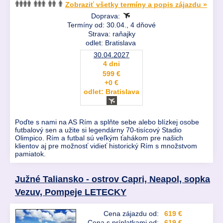
Zobraziť všetky termíny a popis zájazdu »
Doprava:
Termíny od: 30.04., 4 dňové
Strava: raňajky
odlet: Bratislava
30.04.2027
4 dni
599 €
+0 €
odlet: Bratislava
Poďte s nami na AS Rím a splňte sebe alebo blízkej osobe
futbalový sen a užite si legendárny 70-tisícový Stadio
Olimpico. Rím a futbal sú veľkým ťahákom pre našich
klientov aj pre možnosť vidieť historický Rím s množstvom
pamiatok.
Južné Taliansko - ostrov Capri, Neapol, sopka
Vezuv, Pompeje LETECKY
Cena zájazdu od:
619 €
Cena s príplatkami od:
619 €