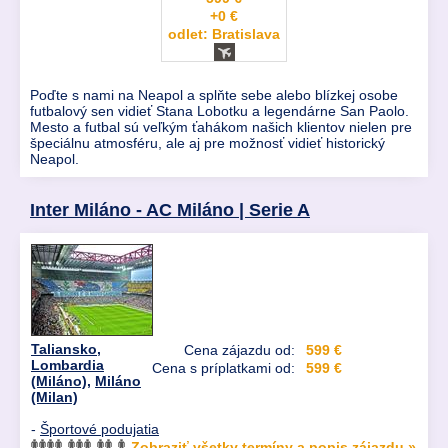
+0 €
odlet: Bratislava
Poďte s nami na Neapol a splňte sebe alebo blízkej osobe
futbalový sen vidieť Stana Lobotku a legendárne San Paolo.
Mesto a futbal sú veľkým ťahákom našich klientov nielen pre
špeciálnu atmosféru, ale aj pre možnosť vidieť historický
Neapol.
Inter Miláno - AC Miláno | Serie A
Taliansko
,
Cena zájazdu od:
599 €
Lombardia
Cena s príplatkami od:
599 €
(Miláno)
,
Miláno
(Milan)
-
Športové podujatia
Zobraziť všetky termíny a popis zájazdu »