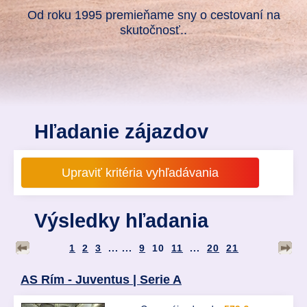
Od roku 1995 premieňame sny o cestovaní na
skutočnosť..
Hľadanie zájazdov
Výsledky hľadania
1
2
3
... ...
9
10
11
...
20
21
AS Rím - Juventus | Serie A