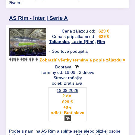
života.
AS Rím - Inter | Serie A
Cena zájazdu od:
629 €
Cena s príplatkami od:
629 €
Taliansko
,
Lazio (Rím)
,
Rím
-
Športové podujatia
Zobraziť všetky termíny a popis zájazdu »
Doprava:
Termíny od: 19.09., 2 dňové
Strava: raňajky
odlet: Bratislava
19.09.2026
2 dni
629 €
+0 €
odlet: Bratislava
Poďte s nami na AS Rím a splňte sebe alebo blízkej osobe