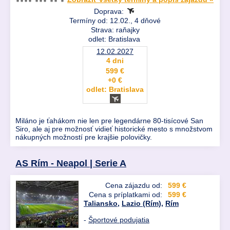
Doprava:
Termíny od: 12.02., 4 dňové
Strava: raňajky
odlet: Bratislava
12.02.2027
4 dni
599 €
+0 €
odlet: Bratislava
Miláno je ťahákom nie len pre legendárne 80-tisícové San
Siro, ale aj pre možnosť vidieť historické mesto s množstvom
nákupných možností pre krajšie polovičky.
AS Rím - Neapol | Serie A
Cena zájazdu od:
599 €
Cena s príplatkami od:
599 €
Taliansko
,
Lazio (Rím)
,
Rím
-
Športové podujatia