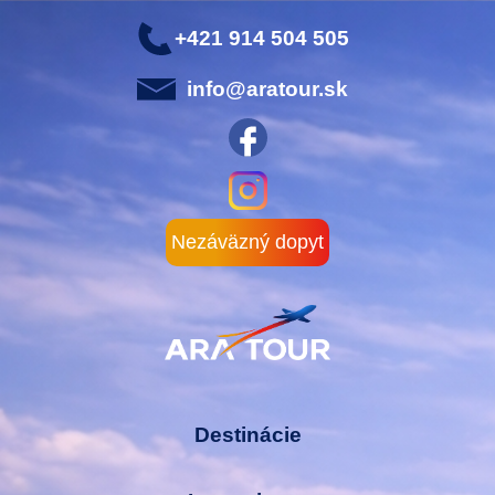
+421 914 504 505
info@aratour.sk
Nezáväzný dopyt
Destinácie