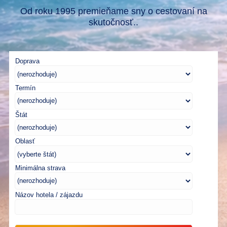
Od roku 1995 premieňame sny o cestovaní na
skutočnosť..
Doprava
Termín
Štát
Oblasť
Minimálna strava
Názov hotela / zájazdu