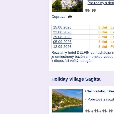
-
Pre rodiny s deť
Doprava:
15.08.2026
8 dní
L
22.08.2026
8 dní
L
29.08.2026
8 dní
L
05.09.2026
8 dní
L
12.09.2026
8 dní
Fi
Rozsiahly hotel DELFIN sa nachádza n
je umiestnený bazén s morskou vodou. 
k dispozícii veľký tobogán.
Holiday Village Sagitta
Chorvátsko
,
Str
-
Pobytové zájaz