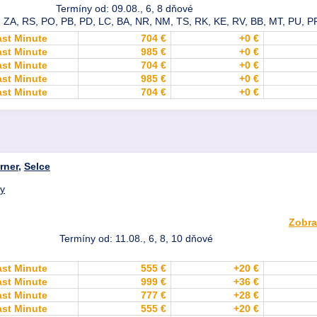
Termíny od: 09.08., 6, 8 dňové
 ZA, RS, PO, PB, PD, LC, BA, NR, NM, TS, RK, KE, RV, BB, MT, PU, PP
ast Minute
704 €
+0 €
ast Minute
985 €
+0 €
ast Minute
704 €
+0 €
ast Minute
985 €
+0 €
ast Minute
704 €
+0 €
rner
,
Selce
dy
Zobra
Termíny od: 11.08., 6, 8, 10 dňové
ast Minute
555 €
+20 €
ast Minute
999 €
+36 €
ast Minute
777 €
+28 €
ast Minute
555 €
+20 €