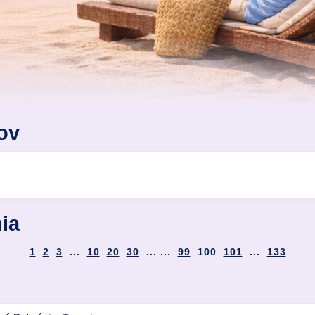
ov
ia
1
2
3
...
10
20
30
... ...
99
100
101
...
133