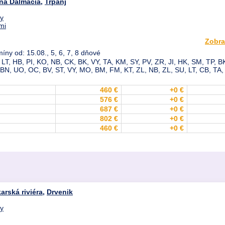
ná Dalmácia
,
Trpanj
dy
mi
Zobra
íny od: 15.08., 5, 6, 7, 8 dňové
LT, HB, PI, KO, NB, CK, BK, VY, TA, KM, SY, PV, ZR, JI, HK, SM, TP, B
, BN, UO, OC, BV, ST, VY, MO, BM, FM, KT, ZL, NB, ZL, SU, LT, CB, TA,
460 €
+0 €
576 €
+0 €
687 €
+0 €
802 €
+0 €
460 €
+0 €
arská riviéra
,
Drvenik
dy