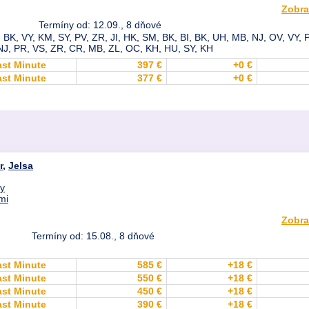
Zobra
Termíny od: 12.09., 8 dňové
BK, VY, KM, SY, PV, ZR, JI, HK, SM, BK, BI, BK, UH, MB, NJ, OV, VY, 
NJ, PR, VS, ZR, CR, MB, ZL, OC, KH, HU, SY, KH
ast Minute
397 €
+0 €
ast Minute
377 €
+0 €
r
,
Jelsa
dy
mi
Zobra
Termíny od: 15.08., 8 dňové
ast Minute
585 €
+18 €
ast Minute
550 €
+18 €
ast Minute
450 €
+18 €
ast Minute
390 €
+18 €