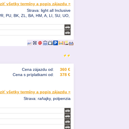
ziť všetky termíny a popis zájazdu »
Strava: light all Inclusive
PR, PU, BK, ZL, BA, HM, A, LI, SU, UO,
Cena zájazdu od:
360 €
Cena s príplatkami od:
378 €
ziť všetky termíny a popis zájazdu »
Strava: raňajky, polpenzia