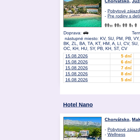
Chorvátsko
,
Juž
-
Pobytové zájaz
-
Pre rodiny s deť
Doprava:
Term
nástupné miesto: KV, SU, PM, PB, VY, 
BK, ZL, BA, TA, KT, HM, A, LI, CV, SU
OC, KH, HU, SY, PB, KH, ST, CV
15.08.2026
5 dní
15.08.2026
6 dní
15.08.2026
7 dní
15.08.2026
8 dní
16.08.2026
5 dní
Hotel Nano
Chorvátsko
,
Mak
-
Pobytové zájaz
-
Wellness