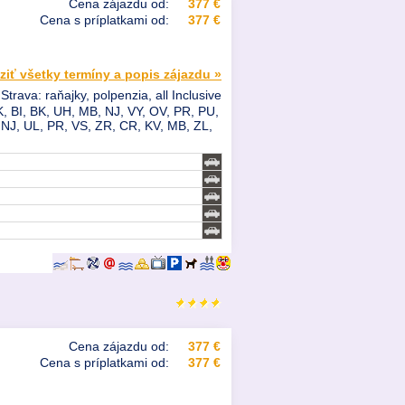
Cena zájazdu od:
377 €
Cena s príplatkami od:
377 €
ziť všetky termíny a popis zájazdu »
Strava: raňajky, polpenzia, all Inclusive
K, BI, BK, UH, MB, NJ, VY, OV, PR, PU,
 NJ, UL, PR, VS, ZR, CR, KV, MB, ZL,
Cena zájazdu od:
377 €
Cena s príplatkami od:
377 €