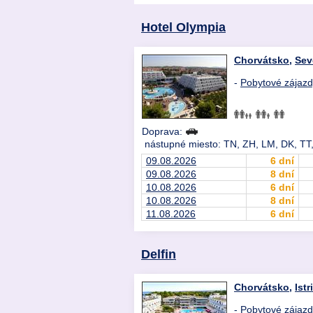
Hotel Olympia
Chorvátsko
,
Sev
-
Pobytové zájaz
Doprava:
nástupné miesto: TN, ZH, LM, DK, TT,
09.08.2026
6 dní
09.08.2026
8 dní
10.08.2026
6 dní
10.08.2026
8 dní
11.08.2026
6 dní
Delfin
Chorvátsko
,
Istr
-
Pobytové zájaz