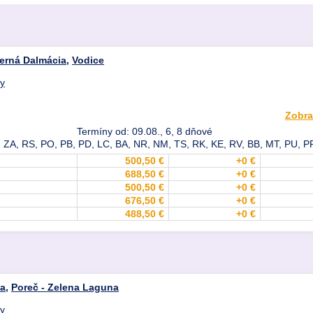
erná Dalmácia
,
Vodice
dy
Zobra
Termíny od: 09.08., 6, 8 dňové
 ZA, RS, PO, PB, PD, LC, BA, NR, NM, TS, RK, KE, RV, BB, MT, PU, PP
500,50 €
+0 €
688,50 €
+0 €
500,50 €
+0 €
676,50 €
+0 €
488,50 €
+0 €
ia
,
Poreč - Zelena Laguna
dy