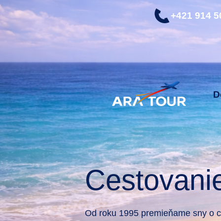
+421 914 5
D
Cestovani
Od roku 1995 premieňame sny o ce