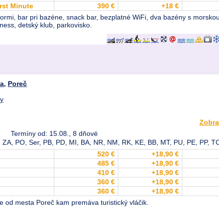
rst Minute
390 €
+18 €
rezormi, bar pri bazéne, snack bar, bezplatné WiFi, dva bazény s morsko
tness, detský klub, parkovisko.
ia
,
Poreč
dy
Zobra
Termíny od: 15.08., 8 dňové
 ZA, PO, Ser, PB, PD, MI, BA, NR, NM, RK, KE, BB, MT, PU, PE, PP, T
520 €
+18,90 €
485 €
+18,90 €
410 €
+18,90 €
360 €
+18,90 €
360 €
+18,90 €
e od mesta Poreč kam premáva turistický vláčik.