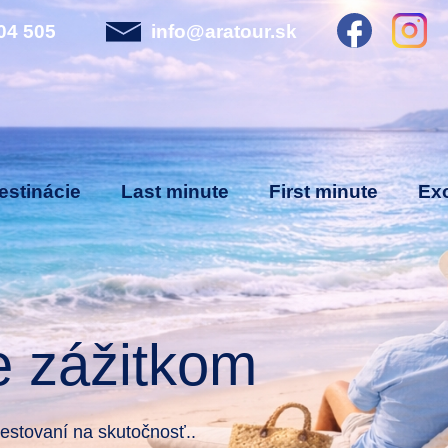
04 505
info@aratour.sk
estinácie
Last minute
First minute
Exo
e zážitkom
stovaní na skutočnosť..