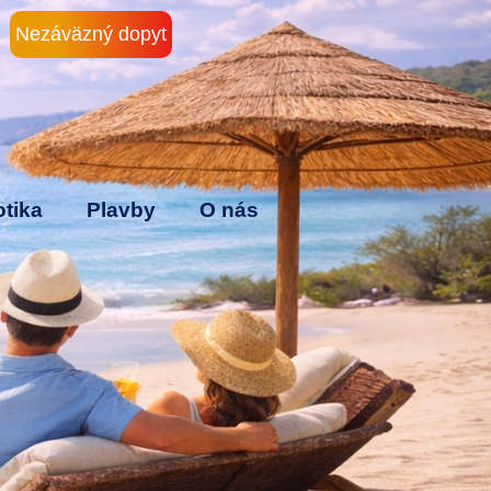
Nezáväzný dopyt
tika
Plavby
O nás