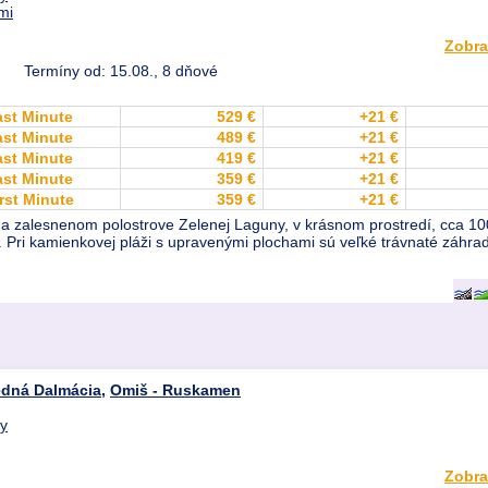
mi
Zobra
Termíny od: 15.08., 8 dňové
ast Minute
529 €
+21 €
ast Minute
489 €
+21 €
ast Minute
419 €
+21 €
ast Minute
359 €
+21 €
rst Minute
359 €
+21 €
a zalesnenom polostrove Zelenej Laguny, v krásnom prostredí, cca 10
Pri kamienkovej pláži s upravenými plochami sú veľké trávnaté záhrady
edná Dalmácia
,
Omiš - Ruskamen
dy
Zobra