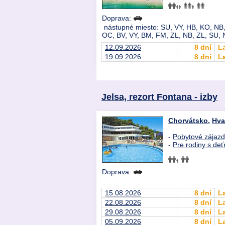
Doprava:
nástupné miesto: SU, VY, HB, KO, NB, 
OC, BV, VY, BM, FM, ZL, NB, ZL, SU, 
12.09.2026
8 dní
L
19.09.2026
8 dní
L
Jelsa, rezort Fontana - izby
Chorvátsko
,
Hva
-
Pobytové zájaz
-
Pre rodiny s deť
Doprava:
15.08.2026
8 dní
L
22.08.2026
8 dní
L
29.08.2026
8 dní
L
05.09.2026
8 dní
L