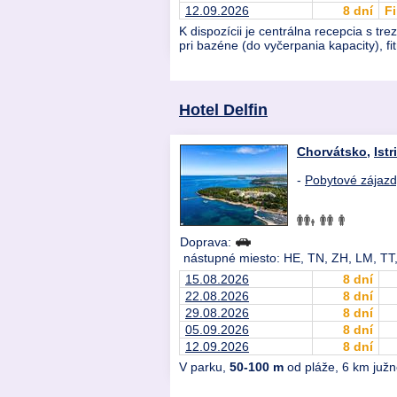
12.09.2026
8 dní
Fi
K dispozícii je centrálna recepcia s t
pri bazéne (do vyčerpania kapacity), fi
Hotel Delfin
Chorvátsko
,
Istr
-
Pobytové zájaz
Doprava:
nástupné miesto: HE, TN, ZH, LM, TT,
15.08.2026
8 dní
22.08.2026
8 dní
29.08.2026
8 dní
05.09.2026
8 dní
12.09.2026
8 dní
V parku,
50-100 m
od pláže, 6 km južn