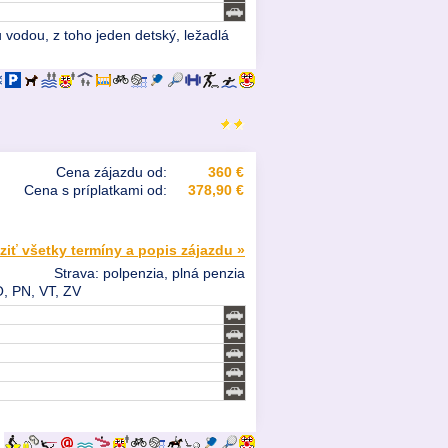
u vodou, z toho jeden detský, ležadlá
Cena zájazdu od:
360 €
Cena s príplatkami od:
378,90 €
ziť všetky termíny a popis zájazdu »
Strava: polpenzia, plná penzia
O, PN, VT, ZV