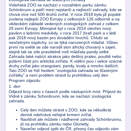
Vídeňská ZOO se nachází v rozsáhlém parku zámku
Schönbrunn a patří mezi nejstarší a nejhezčí zahrady, kde se
chová více než 500 druhů zvířat. V roce 2018 byla již popáté
zvolena nejlepší ZOO Evropy z celkových 126 odborně a na
vědeckém základě vedených zoologických zahrad z celkem
29 zemí Evropy. Mimojiné byl v roce 2014 otevřen nový
pavilon s ledními medvědy, v roce 2017 žirafí park a v létě
pak 2018 nový bazén pro dovádění hrochů. Chlubí se
nesčetnými úspěchy, co se týká narozených mláďat. Vůbec
první na světě se zde narodil slon africký chovaný v zajetí,
stejně tak se zde pravidelně rodí mláďata pandy velké.
Zahrada také nabízí atrakce jako deštný prales, pouště nebo
polární části pro arktická zvířata. K vidění jsou i velice vzácné
druhy zvířat jako orangutani, pandy, koaly a mnoho dalších.
Tato ZOO se řídí heslem “zoologická zahrada se šťastnými
zvířátky” a není problém strávit tu prohlídkou celý den.
Program zájezdu
1. den
Odjezd brzy ráno v časech podle nástupních míst. Příjezd do
Vídně k zámku Schonbrunn, kde se nachází zoologická
zahrada.
Celý den můžete strávit v ZOO, kde se několikrát
denně odehrává veřejné krmení zvířat.
Navštívit ale můžete i nádherné zahrady Schönbrunnu,
jít na prohlídku zámku nebo Glorietty.
Navečer odjezd zpět do ČR, přesný čas odjezdu vám