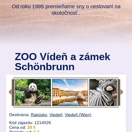
Od roku 1995 premieňame sny o cestovaní na
skutočnosť..
ZOO Vídeň a zámek
Schönbrunn
Destinácia:
Rakúsko
,
Viedeň
,
Viedeň (Wien)
Kód zájazdu: 1214026
Cena od:
28 €