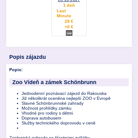
1 deň
Last
Minute
28 €
+0 €
Popis zájazdu
Popis:
Zoo Vídeň a zámek Schönbrunn
Jednodenní poznávací zájezd do Rakouska
Již několikrát oceněna nejlepší ZOO v Evropě
Slavné Schönbrunnské zahrady
Možnost prohlídky zámku
Vhodné pro rodiny s dětmi
Doprava autobusem
Služby technického doprovodu v ceně
Zoologická zahrada se šťastnými zvířátky