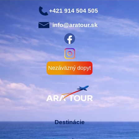
+421 914 504 505
info@aratour.sk
Nezáväzný dopyt
Destinácie