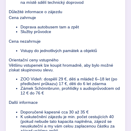
na místě sdělí technický doprovod
Důležité informace o zájezdu
Cena zahrnuje
Doprava autobusem tam a zpět
Služby průvodce
Cena nezahrnuje
Vstupy do jednotlivých památek a objektů
Orientační ceny vstupného
Většinu vstupenek lze koupit hromadně, aby bylo možné
získat skupinovou slevu.
ZOO Vídeň: dospělí 29 €, děti a mládež 6–18 let (po
předložení průkazu) 17 €, děti do 6 let zdarma
Zámek Schönnbrunn, prohlídky s audioprůvodcem od
12 € do 76 €
Další informace
Doporučené kapesné cca 30 až 35 €
K uskutečnění zájezdu je min. počet cestujících 40
(pokud nebude tato kapacita naplněna, zájezd se
neuskuteční a my vám celou zaplacenou částku za
zájezd vrátíme zpět)