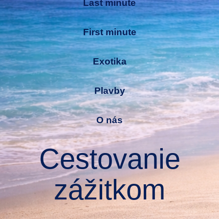
Last minute
First minute
Exotika
Plavby
O nás
Cestovanie
zážitkom