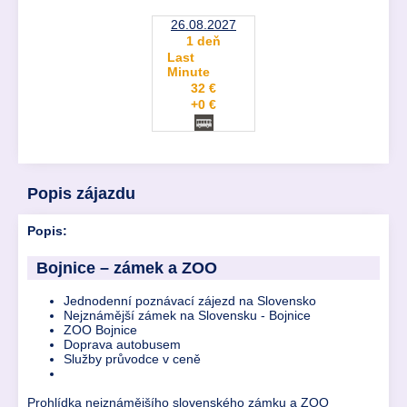
26.08.2027
1 deň
Last
Minute
32 €
+0 €
Popis zájazdu
Popis:
Bojnice – zámek a ZOO
Jednodenní poznávací zájezd na Slovensko
Nejznámější zámek na Slovensku - Bojnice
ZOO Bojnice
Doprava autobusem
Služby průvodce v ceně
Prohlídka nejznámějšího slovenského zámku a ZOO