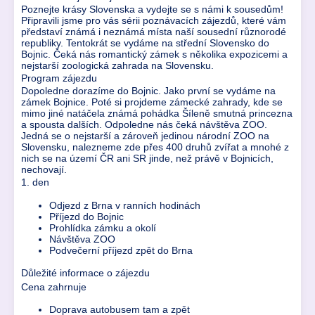
Poznejte krásy Slovenska a vydejte se s námi k sousedům!
Připravili jsme pro vás sérii poznávacích zájezdů, které vám
představí známá i neznámá místa naší sousední různorodé
republiky. Tentokrát se vydáme na střední Slovensko do
Bojnic. Čeká nás romantický zámek s několika expozicemi a
nejstarší zoologická zahrada na Slovensku.
Program zájezdu
Dopoledne dorazíme do Bojnic. Jako první se vydáme na
zámek Bojnice. Poté si projdeme zámecké zahrady, kde se
mimo jiné natáčela známá pohádka Šíleně smutná princezna
a spousta dalších. Odpoledne nás čeká návštěva ZOO.
Jedná se o nejstarší a zároveň jedinou národní ZOO na
Slovensku, nalezneme zde přes 400 druhů zvířat a mnohé z
nich se na území ČR ani SR jinde, než právě v Bojnicích,
nechovají.
1. den
Odjezd z Brna v ranních hodinách
Příjezd do Bojnic
Prohlídka zámku a okolí
Návštěva ZOO
Podvečerní příjezd zpět do Brna
Důležité informace o zájezdu
Cena zahrnuje
Doprava autobusem tam a zpět