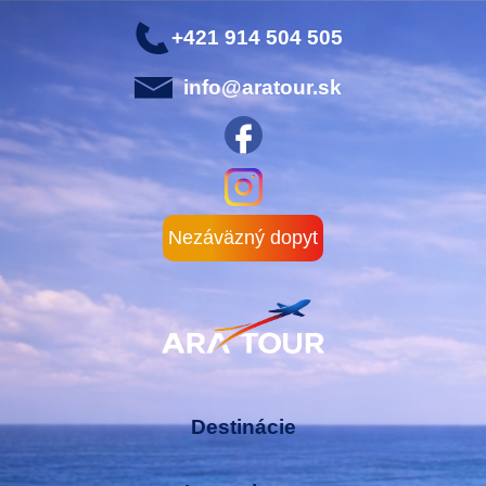
+421 914 504 505
info@aratour.sk
Nezáväzný dopyt
Destinácie