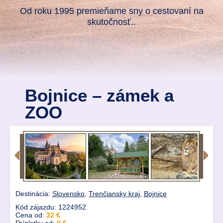
Od roku 1995 premieňame sny o cestovaní na
skutočnosť..
Bojnice – zámek a
ZOO
Destinácia:
Slovensko
,
Trenčiansky kraj
,
Bojnice
Kód zájazdu: 1224952
Cena od:
32 €