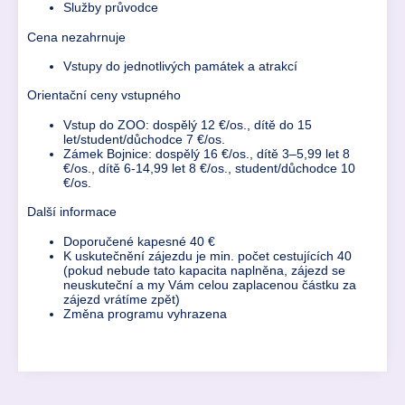
Služby průvodce
Cena nezahrnuje
Vstupy do jednotlivých památek a atrakcí
Orientační ceny vstupného
Vstup do ZOO: dospělý 12 €/os., dítě do 15
let/student/důchodce 7 €/os.
Zámek Bojnice: dospělý 16 €/os., dítě 3–5,99 let 8
€/os., dítě 6-14,99 let 8 €/os., student/důchodce 10
€/os.
Další informace
Doporučené kapesné 40 €
K uskutečnění zájezdu je min. počet cestujících 40
(pokud nebude tato kapacita naplněna, zájezd se
neuskuteční a my Vám celou zaplacenou částku za
zájezd vrátíme zpět)
Změna programu vyhrazena