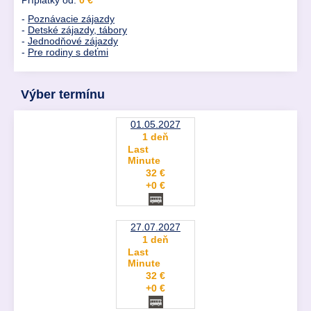
Príplatky od:
0 €
-
Poznávacie zájazdy
-
Detské zájazdy, tábory
-
Jednodňové zájazdy
-
Pre rodiny s deťmi
Výber termínu
01.05.2027
1 deň
Last
Minute
32 €
+0 €
27.07.2027
1 deň
Last
Minute
32 €
+0 €