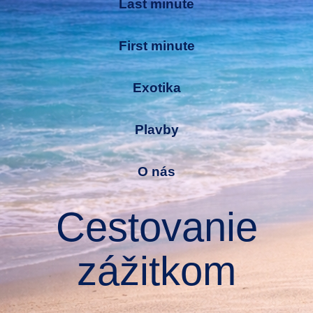
Last minute
First minute
Exotika
Plavby
O nás
Cestovanie
zážitkom