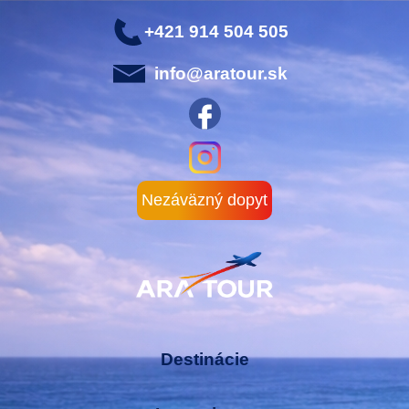
+421 914 504 505
info@aratour.sk
Nezáväzný dopyt
Destinácie