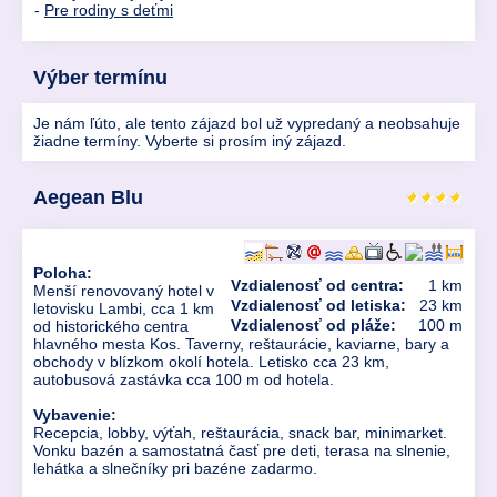
-
Pre rodiny s deťmi
Výber termínu
Je nám ľúto, ale tento zájazd bol už vypredaný a neobsahuje
žiadne termíny. Vyberte si prosím iný zájazd.
Aegean Blu
Poloha:
Vzdialenosť od centra:
1 km
Menší renovovaný hotel v
Vzdialenosť od letiska:
23 km
letovisku Lambi, cca 1 km
Vzdialenosť od pláže:
100 m
od historického centra
hlavného mesta Kos. Taverny, reštaurácie, kaviarne, bary a
obchody v blízkom okolí hotela. Letisko cca 23 km,
autobusová zastávka cca 100 m od hotela.
Vybavenie:
Recepcia, lobby, výťah, reštaurácia, snack bar, minimarket.
Vonku bazén a samostatná časť pre deti, terasa na slnenie,
lehátka a slnečníky pri bazéne zadarmo.