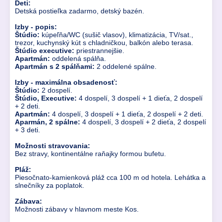
Deti:
Detská postieľka zadarmo, detský bazén.
Izby - popis:
Štúdio:
kúpeľňa/WC (sušič vlasov), klimatizácia, TV/sat.,
trezor, kuchynský kút s chladničkou, balkón alebo terasa.
Štúdio executive:
priestrannejšie.
Apartmán:
oddelená spálňa.
Apartmán s 2 spálňami:
2 oddelené spálne.
Izby - maximálna obsadenosť:
Štúdio:
2 dospelí.
Štúdio, Executive:
4 dospelí, 3 dospelí + 1 dieťa, 2 dospelí
+ 2 deti.
Apartmán:
4 dospelí, 3 dospelí + 1 dieťa, 2 dospelí + 2 deti.
Aparmán, 2 spálne:
4 dospelí, 3 dospelí + 2 dieťa, 2 dospelí
+ 3 deti.
Možnosti stravovania:
Bez stravy, kontinentálne raňajky formou bufetu.
Pláž:
Piesočnato-kamienková pláž cca 100 m od hotela. Lehátka a
slnečníky za poplatok.
Zábava:
Možnosti zábavy v hlavnom meste Kos.