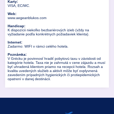
Karty:
VISA, EC/MC.
Web:
www.aegeanblukos.com
Handicap:
K dispozícii niekoľko bezbariérových izieb (vždy na
vyžiadanie podľa konkrétnych požiadaviek klienta).
Internet:
Zadarmo: WIFI v rámci celého hotela.
Poznámka:
V Grécku je povinnosť hradiť pobytovú taxu v závislosti od
kategórie hotela. Taxa nie je zahrnutá v cene zájazdu a musí
byť uhradená klientom priamo na recepcii hotela. Rozsah a
kvalita uvedených služieb a aktivít môže byť ovplyvnená
zavedením prípadných hygienických či protiepidemických
opatrení v danej destinácii.