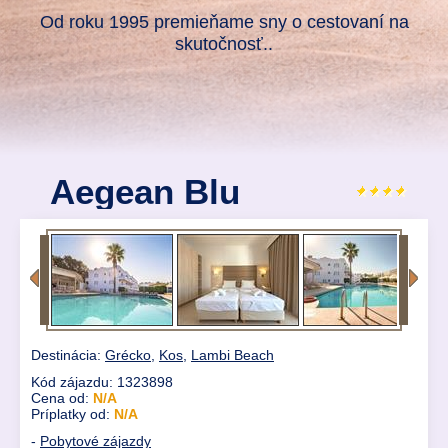
Od roku 1995 premieňame sny o cestovaní na
skutočnosť..
Aegean Blu
Destinácia:
Grécko
,
Kos
,
Lambi Beach
Kód zájazdu: 1323898
Cena od:
N/A
Príplatky od:
N/A
-
Pobytové zájazdy