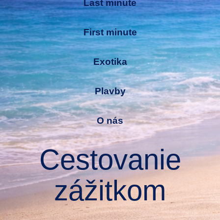
Last minute
First minute
Exotika
Plavby
O nás
Cestovanie
zážitkom