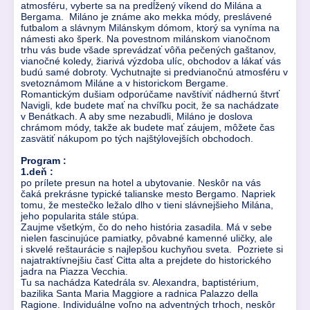
atmosféru, vyberte sa na predĺžený víkend do Milána a
Bergama. Miláno je známe ako mekka módy, preslávené
futbalom a slávnym Milánskym dómom, ktorý sa vyníma na
námesti ako šperk. Na povestnom milánskom vianočnom
trhu vás bude všade sprevádzať vôňa pečených gaštanov,
vianočné koledy, žiarivá výzdoba ulíc, obchodov a lákať vás
budú samé dobroty. Vychutnajte si predvianočnú atmosféru v
svetoznámom Miláne a v historickom Bergame.
Romantickým dušiam odporúčame navštíviť nádhernú štvrť
Navigli, kde budete mať na chvíľku pocit, že sa nachádzate
v Benátkach. A aby sme nezabudli, Miláno je doslova
chrámom módy, takže ak budete mať záujem, môžete čas
zasvätiť nákupom po tých najštýlovejších obchodoch.
Program :
1.deň :
po prílete presun na hotel a ubytovanie. Neskôr na vás
čaká prekrásne typické talianske mesto Bergamo. Napriek
tomu, že mestečko ležalo dlho v tieni slávnejšieho Milána,
jeho popularita stále stúpa.
Zaujme všetkým, čo do neho história zasadila. Má v sebe
nielen fascinujúce pamiatky, pôvabné kamenné uličky, ale
i skvelé reštaurácie s najlepšou kuchyňou sveta. Pozriete si
najatraktívnejšiu časť Citta alta a prejdete do historického
jadra na Piazza Vecchia.
Tu sa nachádza Katedrála sv. Alexandra, baptistérium,
bazilika Santa Maria Maggiore a radnica Palazzo della
Ragione. Individuálne voľno na adventných trhoch, neskôr