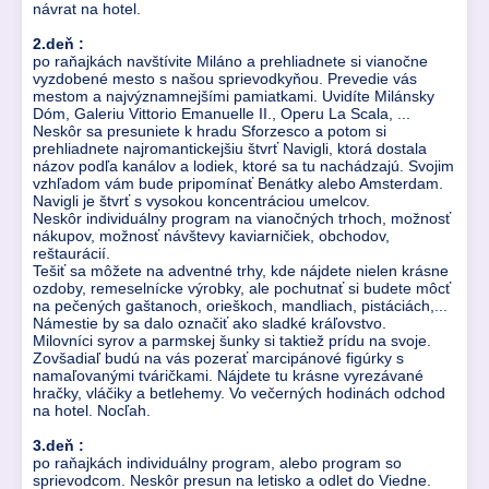
návrat na hotel.
2.deň :
po raňajkách navštívite Miláno a prehliadnete si vianočne
vyzdobené mesto s našou sprievodkyňou. Prevedie vás
mestom a najvýznamnejšími pamiatkami. Uvidíte Milánsky
Dóm, Galeriu Vittorio Emanuelle II., Operu La Scala, ...
Neskôr sa presuniete k hradu Sforzesco a potom si
prehliadnete najromantickejšiu štvrť Navigli, ktorá dostala
názov podľa kanálov a lodiek, ktoré sa tu nachádzajú. Svojim
vzhľadom vám bude pripomínať Benátky alebo Amsterdam.
Navigli je štvrť s vysokou koncentráciou umelcov.
Neskôr individuálny program na vianočných trhoch, možnosť
nákupov, možnosť návštevy kaviarničiek, obchodov,
reštaurácií.
Tešiť sa môžete na adventné trhy, kde nájdete nielen krásne
ozdoby, remeselnícke výrobky, ale pochutnať si budete môcť
na pečených gaštanoch, orieškoch, mandliach, pistáciách,...
Námestie by sa dalo označiť ako sladké kráľovstvo.
Milovníci syrov a parmskej šunky si taktiež prídu na svoje.
Zovšadiaľ budú na vás pozerať marcipánové figúrky s
namaľovanými tváričkami. Nájdete tu krásne vyrezávané
hračky, vláčiky a betlehemy. Vo večerných hodinách odchod
na hotel. Nocľah.
3.deň :
po raňajkách individuálny program, alebo program so
sprievodcom. Neskôr presun na letisko a odlet do Viedne.