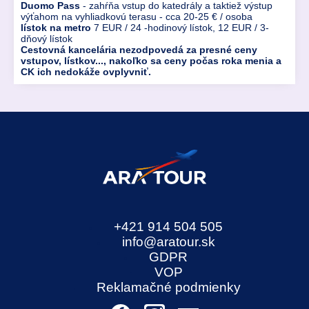
Duomo Pass
- zahŕňa vstup do katedrály a taktiež výstup
výťahom na vyhliadkovú terasu - cca 20-25 € / osoba
lístok na metro
7 EUR / 24 -hodinový lístok, 12 EUR / 3-
dňový lístok
Cestovná kancelária nezodpovedá za presné ceny
vstupov, lístkov..., nakoľko sa ceny počas roka menia a
CK ich nedokáže ovplyvniť.
+421 914 504 505
info@aratour.sk
GDPR
VOP
Reklamačné podmienky