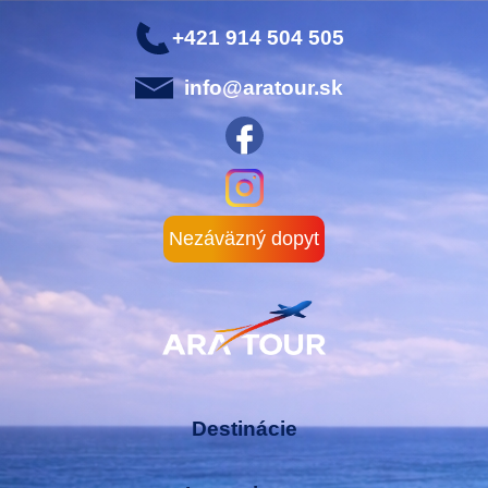
+421 914 504 505
info@aratour.sk
Nezáväzný dopyt
Destinácie