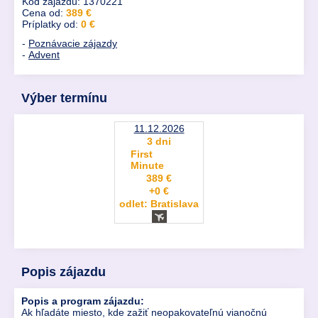
Kód zájazdu: 1370221
Cena od:
389 €
Príplatky od:
0 €
-
Poznávacie zájazdy
-
Advent
Výber termínu
11.12.2026
3 dni
First
Minute
389 €
+0 €
odlet: Bratislava
Popis zájazdu
Popis a program zájazdu:
Ak hľadáte miesto, kde zažiť neopakovateľnú vianočnú