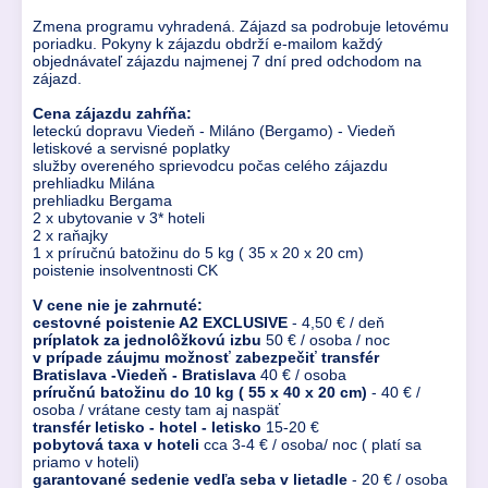
Zmena programu vyhradená. Zájazd sa podrobuje letovému
poriadku. Pokyny k zájazdu obdrží e-mailom každý
objednávateľ zájazdu najmenej 7 dní pred odchodom na
zájazd.
Cena zájazdu zahŕňa:
leteckú dopravu Viedeň - Miláno (Bergamo) - Viedeň
letiskové a servisné poplatky
služby overeného sprievodcu počas celého zájazdu
prehliadku Milána
prehliadku Bergama
2 x ubytovanie v 3* hoteli
2 x raňajky
1 x príručnú batožinu do 5 kg ( 35 x 20 x 20 cm)
poistenie insolventnosti CK
V cene nie je zahrnuté:
cestovné poistenie A2 EXCLUSIVE
- 4,50 € / deň
príplatok za jednolôžkovú izbu
50 € / osoba / noc
v prípade záujmu možnosť zabezpečiť transfér
Bratislava -Viedeň - Bratislava
40 € / osoba
príručnú batožinu do 10 kg ( 55 x 40 x 20 cm)
- 40 € /
osoba / vrátane cesty tam aj naspäť
transfér letisko - hotel - letisko
15-20 €
pobytová taxa v hoteli
cca 3-4 € / osoba/ noc ( platí sa
priamo v hoteli)
garantované sedenie vedľa seba v lietadle
- 20 € / osoba