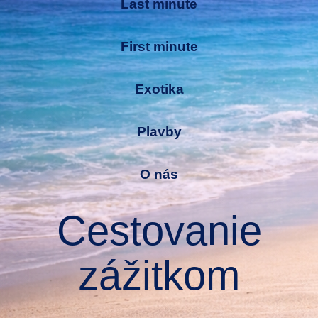
Last minute
First minute
Exotika
Plavby
O nás
Cestovanie
zážitkom