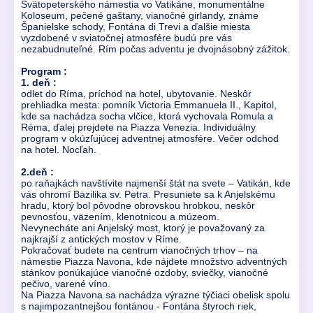
Svätopeterského námestia vo Vatikáne, monumentálne
Koloseum, pečené gaštany, vianočné girlandy, známe
Španielske schody, Fontána di Trevi a ďalšie miesta
vyzdobené v sviatočnej atmosfére budú pre vás
nezabudnuteľné. Rím počas adventu je dvojnásobný zážitok.
Program :
1. deň :
odlet do Ríma, príchod na hotel, ubytovanie. Neskôr
prehliadka mesta: pomník Victoria Emmanuela II., Kapitol,
kde sa nachádza socha vlčice, ktorá vychovala Romula a
Réma, ďalej prejdete na Piazza Venezia. Individuálny
program v okúzľujúcej adventnej atmosfére. Večer odchod
na hotel. Nocľah.
2.deň :
po raňajkách navštívite najmenší štát na svete – Vatikán, kde
vás ohromí Bazilika sv. Petra. Presuniete sa k Anjelskému
hradu, ktorý bol pôvodne obrovskou hrobkou, neskôr
pevnosťou, väzením, klenotnicou a múzeom.
Nevynecháte ani Anjelský most, ktorý je považovaný za
najkrajší z antických mostov v Ríme.
Pokračovať budete na centrum vianočných trhov – na
námestie Piazza Navona, kde nájdete množstvo adventných
stánkov ponúkajúce vianočné ozdoby, sviečky, vianočné
pečivo, varené víno.
Na Piazza Navona sa nachádza výrazne týčiaci obelisk spolu
s najimpozantnejšou fontánou - Fontána štyroch riek,