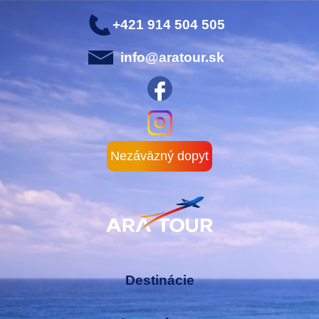
+421 914 504 505
info@aratour.sk
Nezáväzný dopyt
Destinácie