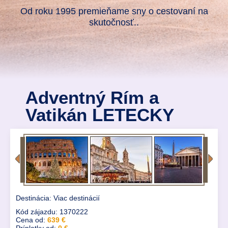
Od roku 1995 premieňame sny o cestovaní na
skutočnosť..
Adventný Rím a
Vatikán LETECKY
Destinácia: Viac destinácií
Kód zájazdu: 1370222
Cena od:
639 €