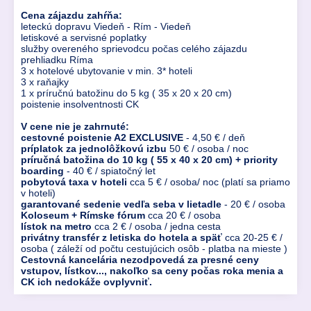
Cena zájazdu zahŕňa:
leteckú dopravu Viedeň - Rím - Viedeň
letiskové a servisné poplatky
služby overeného sprievodcu počas celého zájazdu
prehliadku Ríma
3 x hotelové ubytovanie v min. 3* hoteli
3 x raňajky
1 x príručnú batožinu do 5 kg ( 35 x 20 x 20 cm)
poistenie insolventnosti CK
V cene nie je zahrnuté:
cestovné poistenie A2 EXCLUSIVE
- 4,50 € / deň
príplatok za jednolôžkovú izbu
50 € / osoba / noc
príručná batožina do 10 kg ( 55 x 40 x 20 cm) + priority
boarding
- 40 € / spiatočný let
pobytová taxa v hoteli
cca 5 € / osoba/ noc (platí sa priamo
v hoteli)
garantované sedenie vedľa seba v lietadle
- 20 € / osoba
Koloseum + Rímske fórum
cca 20 € / osoba
lístok na metro
cca 2 € / osoba / jedna cesta
privátny transfér z letiska do hotela a späť
cca 20-25 € /
osoba ( záleží od počtu cestujúcich osôb - platba na mieste )
Cestovná kancelária nezodpovedá za presné ceny
vstupov, lístkov..., nakoľko sa ceny počas roka menia a
CK ich nedokáže ovplyvniť.