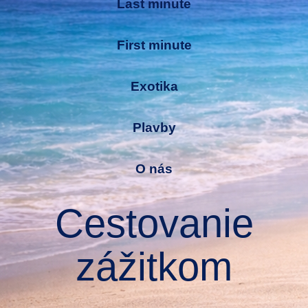
Last minute
First minute
Exotika
Plavby
O nás
Cestovanie
zážitkom