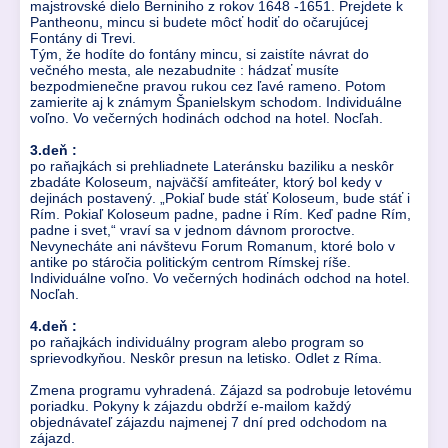
majstrovské dielo Berniniho z rokov 1648 -1651. Prejdete k
Pantheonu, mincu si budete môcť hodiť do očarujúcej
Fontány di Trevi.
Tým, že hodíte do fontány mincu, si zaistíte návrat do
večného mesta, ale nezabudnite : hádzať musíte
bezpodmienečne pravou rukou cez ľavé rameno. Potom
zamierite aj k známym Španielskym schodom. Individuálne
voľno. Vo večerných hodinách odchod na hotel. Nocľah.
3.deň :
po raňajkách si prehliadnete Lateránsku baziliku a neskôr
zbadáte Koloseum, najväčší amfiteáter, ktorý bol kedy v
dejinách postavený. „Pokiaľ bude stáť Koloseum, bude stáť i
Rím. Pokiaľ Koloseum padne, padne i Rím. Keď padne Rím,
padne i svet,“ vraví sa v jednom dávnom proroctve.
Nevynecháte ani návštevu Forum Romanum, ktoré bolo v
antike po stáročia politickým centrom Rímskej ríše.
Individuálne voľno. Vo večerných hodinách odchod na hotel.
Nocľah.
4.deň :
po raňajkách individuálny program alebo program so
sprievodkyňou. Neskôr presun na letisko. Odlet z Ríma.
Zmena programu vyhradená. Zájazd sa podrobuje letovému
poriadku. Pokyny k zájazdu obdrží e-mailom každý
objednávateľ zájazdu najmenej 7 dní pred odchodom na
zájazd.