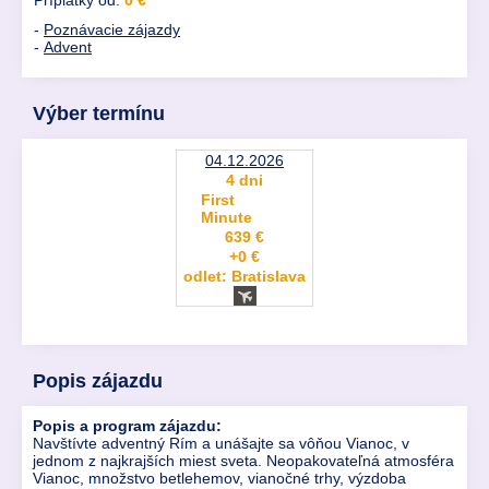
Príplatky od:
0 €
-
Poznávacie zájazdy
-
Advent
Výber termínu
04.12.2026
4 dni
First
Minute
639 €
+0 €
odlet: Bratislava
Popis zájazdu
Popis a program zájazdu:
Navštívte adventný Rím a unášajte sa vôňou Vianoc, v
jednom z najkrajších miest sveta. Neopakovateľná atmosféra
Vianoc, množstvo betlehemov, vianočné trhy, výzdoba