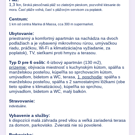
1,3 k
m, široká piesočnatá pláž so zlatistým pieskom, pozvoľné klesanie do
mora. Časť pláže voľná, časť s plážovým servisom za poplatok.
Centrum:
1 km od centra Marina di Massa, cca 300 m supermarket.
Ubytovanie:
priestranný a komfortný apartmán sa nachádza na dvoch
podlažiach a je vybavený mikrovlnnou rúrou, umývačkou
riadu, práčkou, Wi-Fi a klimatizácia(na vyžiadanie, za
poplatok), TV, sieťkami proti hmyzu a terasou.
Typ D pre 6 osôb:
4-izbový apartmán (130 m2),
prízemie:
obývacia miestnosť s kuchynským kútom, spálňa s
manželskou posteľou, kúpeľňa so sprchovacím kútom,
umývadlom, bidetom a WC, terasa,
1. poschodie
: spálňa s
manželskou posteľou, spálňa s 2 samostatnými lôžkami (obe
tieto spálne s klimatizáciou), kúpeľňa so sprchou,
umývadlom, bidetom a WC, malý balkón.
Stravovanie:
individuálne.
Vybavenie a služby:
k dispozícii malá záhrada pred vilou a veľká zariadená terasa
za domom, parkovisko. Zvieratá nie sú povolené.
Parkovisko: