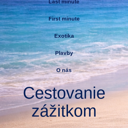
Last minute
First minute
Exotika
Plavby
O nás
Cestovanie
zážitkom