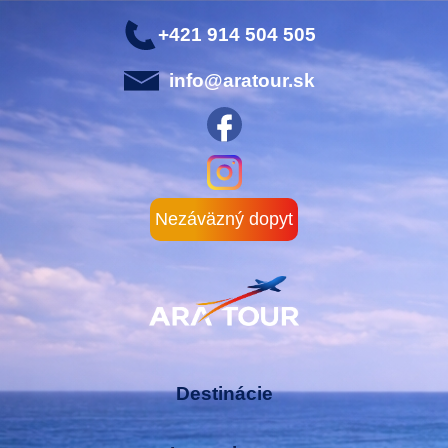
+421 914 504 505
info@aratour.sk
Nezáväzný dopyt
Destinácie