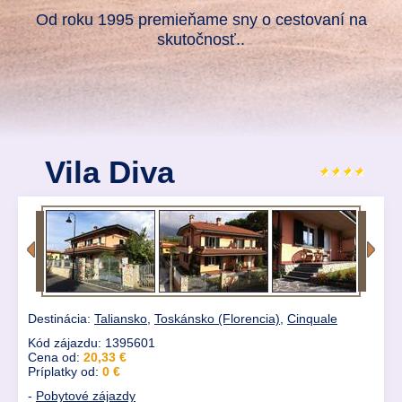
Od roku 1995 premieňame sny o cestovaní na
skutočnosť..
Vila Diva
Destinácia:
Taliansko
,
Toskánsko (Florencia)
,
Cinquale
Kód zájazdu: 1395601
Cena od:
20,33 €
Príplatky od:
0 €
-
Pobytové zájazdy