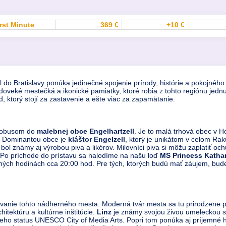
rst Minute
369 €
+10 €
 do Bratislavy ponúka jedinečné spojenie prírody, histórie a pokojného
doveké mestečká a ikonické pamiatky, ktoré robia z tohto regiónu jednu
 ktorý stojí za zastavenie a ešte viac za zapamätanie.
utobusom do
malebnej obce Engelhartzell
. Je to malá trhová obec v
u. Dominantou obce je
kláštor
Engelzell
, ktorý je unikátom v celom Rakús
 bol známy aj výrobou piva a likérov. Milovníci piva si môžu zaplatiť o
. Po príchode do prístavu sa nalodíme na našu loď
MS Princess Katha
ných hodinách cca 20:00 hod. Pre tých, ktorých budú mať záujem, bu
nie tohto nádherného mesta. Moderná tvár mesta sa tu prirodzene pre
itektúru a kultúrne inštitúcie.
Linz
je známy svojou živou umeleckou s
 jeho status UNESCO City of Media Arts. Popri tom ponúka aj príjemné 