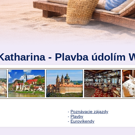
Katharina - Plavba údolím
-
Poznávacie zájazdy
-
Plavby
-
Eurovíkendy