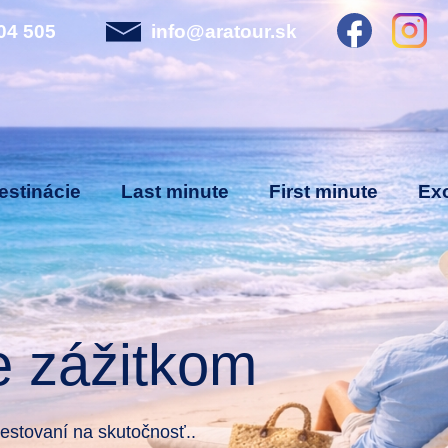
04 505
info@aratour.sk
estinácie
Last minute
First minute
Exo
e zážitkom
stovaní na skutočnosť..