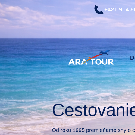
+421 914 5
D
Cestovani
Od roku 1995 premieňame sny o ce