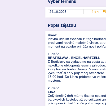
Výber termínu
24.10.2026
4 dni
Fi
Popis zájazdu
Úvod:
Plavba údolím Wachau z Engelhartszell
pred vami rozvinú malebné vinice, stre
moment na palube prináša nový pohľad,
1. deň:
BRATISLAVA - ENGELHARTZELL
Z Bratislavy sa vydávame na cestu a
nakoľko je obklopená lesmi a prírodo
ktorý leží na brehu Dunaja. V minulosti
vychutnať si ho v príjemnej atmosfére
15:00 hod. Do Linzu prídeme vo večer
mestom.
2. deň:
LINZ
Celý dnešný deň máme čas na spoznáva
barokových kostolov až po súčasnú arch
prístupom ku kultúre, čo potvrdzuje aj