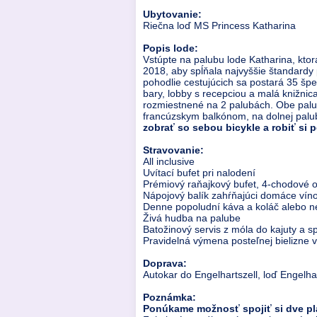
Ubytovanie:
Riečna loď MS Princess Katharina
Popis lode:
Vstúpte na palubu lode Katharina, kto
2018, aby spĺňala najvyššie štandardy 
pohodlie cestujúcich sa postará 35 špe
bary, lobby s recepciou a malá knižni
rozmiestnené na 2 palubách. Obe palub
francúzskym balkónom, na dolnej palub
zobrať so sebou bicykle a robiť si 
Stravovanie:
All inclusive
Uvítací bufet pri nalodení
Prémiový raňajkový bufet, 4-chodové 
Nápojový balík zahŕňajúci domáce víno
Denne popoludní káva a koláč alebo n
Živá hudba na palube
Batožinový servis z móla do kajuty a s
Pravidelná výmena posteľnej bielizne
Doprava:
Autokar do Engelhartszell, loď Engelhart
Poznámka:
Ponúkame možnosť spojiť si dve pl