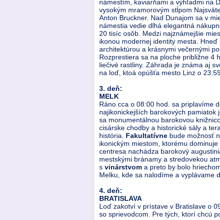
námestím, kaviarňami a výhľadmi na D
vysokým mramorovým stĺpom Najsvätejše
Anton Bruckner. Nad Dunajom sa v mies
námestia vedie dlhá elegantná nákupn
20 tisíc osôb. Medzi najznámejšie mies
ikonou modernej identity mesta. Hneď 
architektúrou a krásnymi večernými po
Rozprestiera sa na ploche približne 4 
liečivé rastliny. Záhrada je známa aj 
na loď, ktoá opúšťa mesto Linz o 23:5
3. deň:
MELK
Ráno cca o 08:00 hod. sa priplavíme 
najikonickejších barokových pamiatok 
sa monumentálnou barokovou knižnicou (
cisárske chodby a historické sály a t
história.
Fakultatívne
bude možnosť na
ikonickým miestom, ktorému dominuje z
centresa nachádza barokový augustini
mestskými bránamy a stredovekou atm
s
vinárstvom
a preto by bolo hriechom
Melku, kde sa nalodíme a vyplávame do
4. deň:
BRATISLAVA
Loď zakotví v prístave v Bratislave o 
so sprievodcom. Pre tých, ktorí chcú p