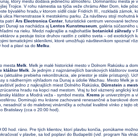
unaj, ktorý mestu dodáva jedinečnú atmosféru. Dominantou mesta je 
j Trojice. V rohu námestia sa týčia veže chrámu Alter Dom, kde pôso
te bývalého hradu,v ktorom sídlil cisár Fridrich III., rozkladá zámok
á ulica Herrenstrasse k mestskému parku. Za návštevu stojí mohutná 
ta patrí
Ars Electronica Center
, futuristické centrum venované techn
pri Dunaji sa nachádza aj
Lentos Kunstmuseum
, galéria súčasného
hľadmi na rieku. Medzi najkrajšie a najbohatšie
botanické záhrady
v 
hektárov a pestuje tisíce druhov rastlín z celého sveta – od exotických 
svojimi tematickými skleníkmi, ktoré umožňujú návštevníkom spoznať rô
9 hod a plaví sa do
Melku
.
do mesta
Melk
. Melk je malé historické mesto v Dolnom Rakúsku a dom
je
kláštor Melk
. Je jedným z najznámejších barokových kláštorov sve
aktuálne prebieha rekonštrukcia, ale priestor je stále prístupný). Uch
erasy s nádherným výhľadom na Dunaj a údolie Wachau. Mesto Melk je s
vštíviť jedno z najkrajších miest Dolného Rakúska,
Dürnstein
a
mest
rúcanina hradu na kopci nad mestom. Vraj tu bol väznený anglický krá
ánsky kláštor a Modrá veža - symbol mesta.
Krems
je univerzitným a 
osférou. Dominujú mu krásne zachované renesančné a barokové domy.
, nesadnúť si do malebnej vinárničky a ochutať kvalitné vínko z tejto ob
 Bratislavy (cca o 20:00 hod).
09:00 hod. ráno. Pre tých klientov, ktorí plavbu končia, ponúkame možno
okračovať v plavbe, sa loď poplaví do Budapešti (viď. program Na vlná