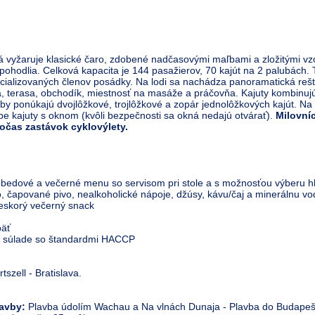
rá vyžaruje klasické čaro, zdobené nadčasovými maľbami a zložitými vz
pohodlia. Celková kapacita je 144 pasažierov, 70 kajút na 2 palubách. 
cializovaných členov posádky. Na lodi sa nachádza panoramatická rešta
ca, terasa, obchodík, miestnosť na masáže a práčovňa. Kajuty kombinuj
y ponúkajú dvojlôžkové, trojlôžkové a zopár jednolôžkových kajút. Na 
e kajuty s oknom (kvôli bezpečnosti sa okná nedajú otvárať).
Milovníc
počas zastávok cyklovýlety.
obedové a večerné menu so servisom pri stole a s možnosťou výberu 
, čapované pivo, nealkoholické nápoje, džúsy, kávu/čaj a minerálnu v
eskorý večerný snack
päť
 v súlade so štandardmi HACCP
szell - Bratislava.
avby:
Plavba údolím Wachau a Na vlnách Dunaja - Plavba do Budapešt