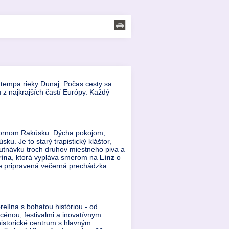
 tempa rieky Dunaj. Počas cesty sa
 z najkrajších častí Európy. Každý
 Hornom Rakúsku. Dýcha pokojom,
ku. Je to starý trapistický kláštor,
chutnávku troch druhov miestneho piva a
rina
, ktorá vypláva smerom na
Linz
o
de pripravená večerná prechádzka
lína s bohatou históriou - od
cénou, festivalmi a inovatívnym
historické centrum s hlavným