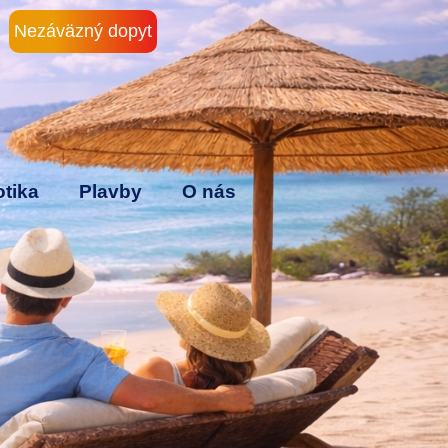
Nezáväzný dopyt
tika
Plavby
O nás