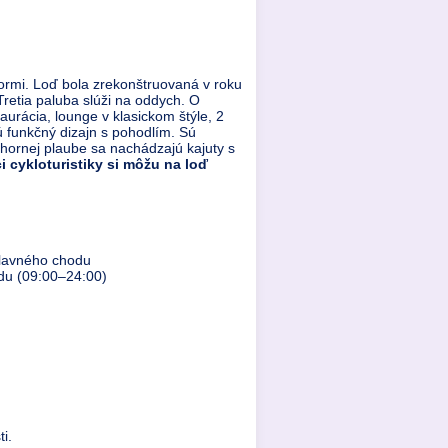
ormi. Loď bola zrekonštruovaná v roku
Tretia paluba slúži na oddych. O
urácia, lounge v klasickom štýle, 2
ú funkčný dizajn s pohodlím. Sú
hornej plaube sa nachádzajú kajuty s
i cykloturistiky si môžu na loď
hlavného chodu
odu (09:00–24:00)
i.