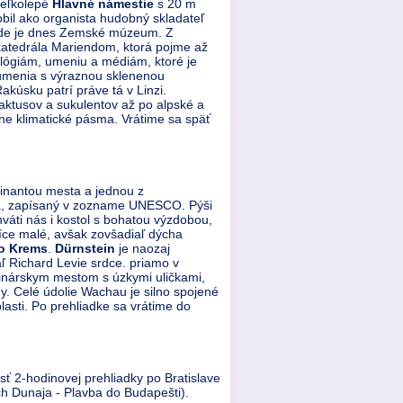
veľkolepé
Hlavné námestie
s 20 m
bil ako organista hudobný skladateľ
, kde je dnes Zemské múzeum. Z
katedrála Mariendom, ktorá pojme až
ológiám, umeniu a médiám, ktoré je
 umenia s výraznou sklenenou
Rakúsku patrí práve tá v Linzi.
kaktusov a sukulentov až po alpské a
zne klimatické pásma. Vrátime sa späť
inantou mesta a jednou z
ta, zapísaný v zozname UNESCO. Pýši
váti nás i kostol s bohatou výzdobou,
íce malé, avšak zovšadiaľ dýcha
o Krems
.
Dürnstein
je naozaj
ľ Richard Levie srdce. priamo v
vinárskym mestom s úzkymi uličkami,
 Celé údolie Wachau je silno spojené
lasti. Po prehliadke sa vrátime do
sť 2-hodinovej prehliadky po Bratislave
ch Dunaja - Plavba do Budapešti).