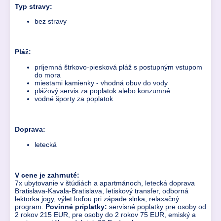
Typ stravy:
bez stravy
Pláž:
príjemná štrkovo-piesková pláž s postupným vstupom
do mora
miestami kamienky - vhodná obuv do vody
plážový servis za poplatok alebo konzumné
vodné športy za poplatok
Doprava:
letecká
V cene je zahrnuté:
7x ubytovanie v štúdiách a apartmánoch, letecká doprava
Bratislava-Kavala-Bratislava, letiskový transfer, odborná
lektorka jogy, výlet loďou pri západe slnka, relaxačný
program.
Povinné príplatky:
servisné poplatky pre osoby od
2 rokov 215 EUR, pre osoby do 2 rokov 75 EUR, emiský a