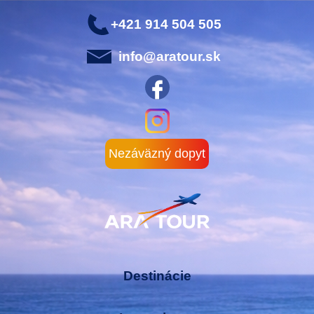
+421 914 504 505
info@aratour.sk
Nezáväzný dopyt
Destinácie