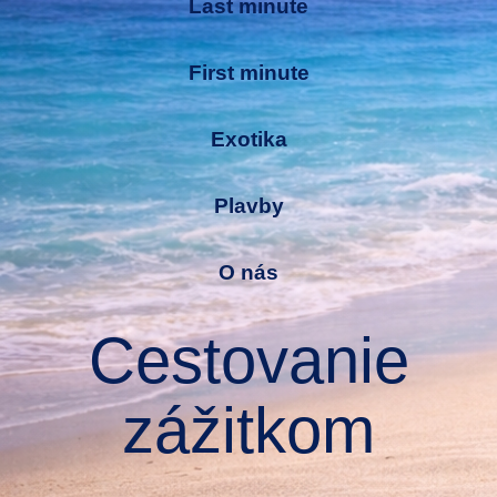
Last minute
First minute
Exotika
Plavby
O nás
Cestovanie
zážitkom