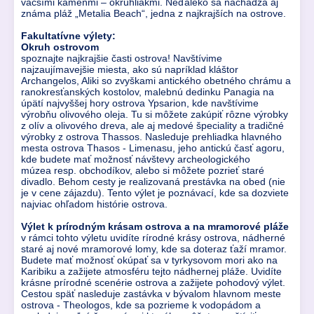
väčšími kameňmi – okruhliakmi. Neďaleko sa nachádza aj
známa pláž „Metalia Beach“, jedna z najkrajších na ostrove.
Fakultatívne výlety:
Okruh ostrovom
spoznajte najkrajšie časti ostrova! Navštívime
najzaujímavejšie miesta, ako sú napríklad kláštor
Archangelos, Aliki so zvyškami antického obetného chrámu a
ranokresťanských kostolov, malebnú dedinku Panagia na
úpätí najvyššej hory ostrova Ypsarion, kde navštívime
výrobňu olivového oleja. Tu si môžete zakúpiť rôzne výrobky
z olív a olivového dreva, ale aj medové špeciality a tradičné
výrobky z ostrova Thassos. Nasleduje prehliadka hlavného
mesta ostrova Thasos - Limenasu, jeho antickú časť agoru,
kde budete mať možnosť návštevy archeologického
múzea resp. obchodíkov, alebo si môžete pozrieť staré
divadlo. Behom cesty je realizovaná prestávka na obed (nie
je v cene zájazdu). Tento výlet je poznávací, kde sa dozviete
najviac ohľadom histórie ostrova.
Výlet k prírodným krásam ostrova a na mramorové pláže
v rámci tohto výletu uvidíte rírodné krásy ostrova, nádherné
staré aj nové mramorové lomy, kde sa doteraz ťaží mramor.
Budete mať možnosť okúpať sa v tyrkysovom mori ako na
Karibiku a zažijete atmosféru tejto nádhernej pláže. Uvidíte
krásne prírodné scenérie ostrova a zažijete pohodový výlet.
Cestou späť nasleduje zastávka v bývalom hlavnom meste
ostrova - Theologos, kde sa pozrieme k vodopádom a