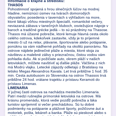
Informácie o krajine a stredisku:
THASOS
Pohostinnosť spojená s hrou slnečných lúčov na modrej
hladine, nemiznúci úsmev na tvárach domorodých
obyvateľov, posedenia v tavernách s výhľadom na more,
ktoré lákajú vôňou miestnych špecialít, romantické večery,
neviazaná zábava v tanečných kluboch, osviežujúce nápoje v
baroch a tradičné grécke jedlá – to sú prázdniny na Thasose.
Thasos má úžasné pobrežie, ktoré lemuje hlavná cesta okolo
celého ostrova, kdekoľvek zastavíte, vždy je to príjemné
miesto či už na relax, plávanie, športovanie alebo potápanie,
ponúknu sa vám nádherné pohľady na okolitú panorámu. Na
ostrove nájdete jedinečné pláže a miesta, ktoré stoja za
návštevu a malebné zálivy s priezračnou, čistou vodou vám
pohladia dušu. Ak si požičiate auto, okrem pláží v našich
letoviskách, môžete navštíviť aj ďalšie pláže. Väčšina z nich
má Modrú vlajku. Letecké zájazdy odlietajú z Bratislavy na
letisko Megas Alexandros Kavala. Let trvá približne 1 hod. 35
min. Cesta autobusom zo Slovenska na ostrov Thassos trvá
približne 24 hod. vrátane trajektu z prístavu Keramoti do
prístavu Limenas.
LIMENARIA
V južnej časti ostrova sa nachádza mestečko Limenaria.
Patrí medzi rušnejšie prímorské letoviská na ostrove. Má
krásnu promenádu, ktorá vedie pozdĺž pobrežia a láka
turistov spríjemniť si večer prechádzkou. Sú tu dobré
podmienky na potápanie a plážové športy, požičovne áut a
motoriek, pošta, lekáreň a banka. Pláže sú pieskové alebo s