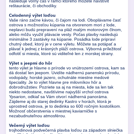
nasleduje voľný čas v rámci ktorého môžete navštíviť
reštaurácie, či obchodíky.
Celodenný výlet loďou
Vaše ráno začne kávou, či čajom na lodi. Oboplávame časť
ostrova s možnosťou kúpania na otvorenom mori z lode,
neplavci budú prepravení na pláž malým motorovým člnom,
alebo môžu využiť plávacie vesty. Počas plavby nasledujú
minimálne 3 zastávky na kúpanie. Posádka lode pripraví
chutný obed, ktorý je v cene výletu. Môžete sa potápať a
plávať k jednej z krásných pláží ostrova. Výborná príležitosť
odfotiť si miesta, ktoré sú viditeľné len z morskej strany.
Výlet s jeepmi do hôr
tento výlet je hlavne o prírode vo vnútrozemí ostrova, kam sa
dá dostať len jeepom. Uvidíte nádhernú panenskú prírodu,
vodopády, horské jazero, ochutnáte miestne medové
špeciality. Je to výlet hlavne pre milovníkov hôr a
dobrodružstiev. Pozriete sa aj na miesta, kde sa len tak
niekto nedostane, navštívime najvyšší vrchol ostrova
Ypsarion, odkiaľ sa Vám otvorí nádherná panoráma.
Zájdeme aj do starej dedinky Kastro v horách, ktorá je
uprostred ostrova, je to dedinka so 600 ročným kostolíkom.
Možnosť občerstvenia v miestnej kaviarničke s
nezabudnuteľnou atmosférou.
Večerný výlet loďou
trojhodinová podvečerná plavba loďou za západom slniečka