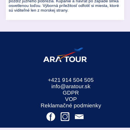
pozdľž južného pobrežia. Kúpanie a návrat po západe slnka
osvetlenou loďou. Výborná príležitosť odfotiť si miesta, ktoré
sú viditeľné len z morskej strany.
+421 914 504 505
info@aratour.sk
GDPR
VOP
Reklamačné podmienky