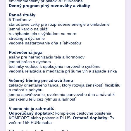
environmentálny príplatok 30 Eur/osoba.
Denný program plný rovnováhy a vitality
Ranné rituály
5 Tibeťanov
starodávne cviky pre rozprúdenie energie a omladenie
jemné kardio na pláži
rozhýbanie tela s výhľadom na more
strečing a dýchanie
vedomé naštartovanie dňa s ľahkosťou
Podvečerná joga
asány pre harmonizáciu tela a hormónov
jemná práca s dychom
techniky vedúce k upokojeniu nervového systému
vedomá relaxácia a meditácia pri šume vĺn a západe slnka
Večerný tréning pre zdravú ženu
základy orientálneho tanca , ktorý rozvíja ženskosť, flexibilitu
a radosť z pohybu.
jemné spevňovanie, uvoľnenie panvového dna a návrat k
ženskému telu cez rytmus a ladnosť.
V cene nie je zahrnuté:
Odporúčaný doplatok:
komplexné cestovné poistenie
KOMFORT alebo poistenie PLUS.
Ostatné doplatky:
7x
večere 155 EUR/osoba.