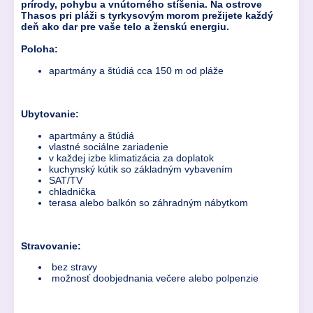
prírody, pohybu a vnútorného stíšenia. Na ostrove
Thasos pri pláži s tyrkysovým morom prežijete každý
deň ako dar pre vaše telo a ženskú energiu.
Poloha:
apartmány a štúdiá cca 150 m od pláže
Ubytovanie:
apartmány a štúdiá
vlastné sociálne zariadenie
v každej izbe klimatizácia za doplatok
kuchynský kútik so základným vybavením
SAT/TV
chladnička
terasa alebo balkón so záhradným nábytkom
Stravovanie:
bez stravy
možnosť doobjednania večere alebo polpenzie