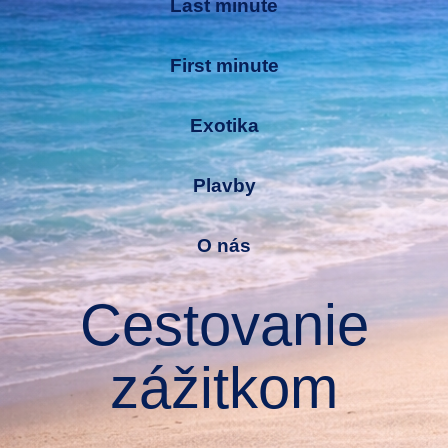
Last minute
First minute
Exotika
Plavby
O nás
Cestovanie
zážitkom