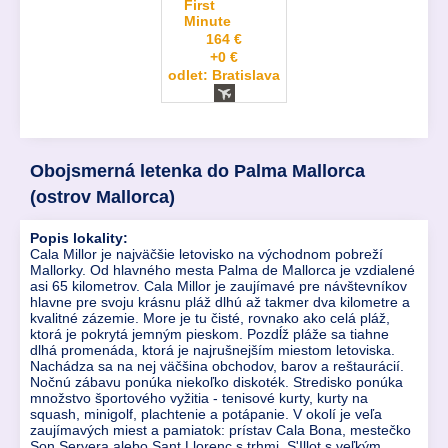
First
Minute
164 €
+0 €
odlet: Bratislava
Obojsmerná letenka do Palma Mallorca
(ostrov Mallorca)
Popis lokality:
Cala Millor je najväčšie letovisko na východnom pobreží
Mallorky. Od hlavného mesta Palma de Mallorca je vzdialené
asi 65 kilometrov. Cala Millor je zaujímavé pre návštevníkov
hlavne pre svoju krásnu pláž dlhú až takmer dva kilometre a
kvalitné zázemie. More je tu čisté, rovnako ako celá pláž,
ktorá je pokrytá jemným pieskom. Pozdĺž pláže sa tiahne
dlhá promenáda, ktorá je najrušnejším miestom letoviska.
Nachádza sa na nej väčšina obchodov, barov a reštaurácií.
Nočnú zábavu ponúka niekoľko diskoték. Stredisko ponúka
množstvo športového vyžitia - tenisové kurty, kurty na
squash, minigolf, plachtenie a potápanie. V okolí je veľa
zaujímavých miest a pamiatok: prístav Cala Bona, mestečko
Son Servera alebo Sant Llorenç s trhmi, S'Illot s veľkým