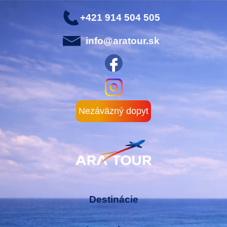
+421 914 504 505
info@aratour.sk
Nezáväzný dopyt
Destinácie