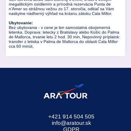
megalitickým osídlením a prírodná rezervácia Punta de
n'Amer so strážnou vežou zo 17. storočia, odkiaľ sa Vám
naskytne nádherný výhľad na krásnu zátoku Cala Millor.
Ubytovanie:
Bez ubytovania - v cene je len samostatná obojsmerná
letenka. Doprava: letecky z Bratislavy alebo Košíc do Palma
de Mallorca, trvanie letu 2 hod. 30 min, Nepovinný príplatok:
transfer z letiska v Palma de Mallorca do oblasti Cala Millor
cca 60 minút,
+421 914 504 505
info@aratour.sk
GDPR