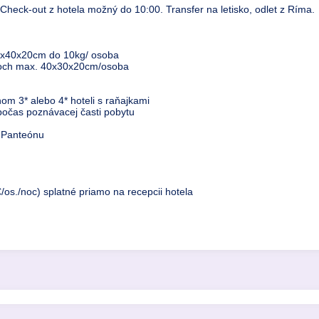
 Check-out z hotela možný do 10:00. Transfer na letisko, odlet z Ríma.
55x40x20cm do 10kg/ osoba
eroch max. 40x30x20cm/osoba
nom 3* alebo 4* hoteli s raňajkami
očas poznávacej časti pobytu
 Panteónu
€/os./noc) splatné priamo na recepcii hotela