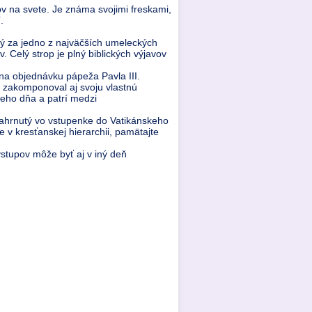
v na svete. Je známa svojimi freskami,
.
ý za jedno z najväčších umeleckých
 Celý strop je plný biblických výjavov
na objednávku pápeža Pavla III.
a zakomponoval aj svoju vlastnú
neho dňa a patrí medzi
e zahrnutý vo vstupenke do Vatikánskeho
 v kresťanskej hierarchii, pamätajte
stupov môže byť aj v iný deň