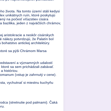
ho života. Na tomto území stáli kedysi
ex unikátnych ruín, ktoré poskytujú
ený na počesť víťazstiev cisára
 bazilika, jeden z najväčších chrámov,
j aristokracie a neskôr cisárskych
nálezy potvrdzujú, že Palatín bol
bohatstvo antickej architektúry.
ktoré sa pýši Chrámom Marsa
predstavení a významných udalostí
 ktoré sa sem prichádzali zabávať.
a históriou.
Romanum (vstup je zahrnutý v cene).
sta, vychutnať si miestnu kuchyňu
evodca (stretnutie pod palmami). Čaká
éru.