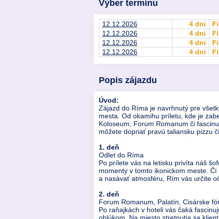
Výber termínu
12.12.2026
4 dni
Fi
12.12.2026
4 dni
Fi
12.12.2026
4 dni
Fi
12.12.2026
4 dni
Fi
Popis zájazdu
Úvod:
Zájazd do Ríma je navrhnutý pre všetký
mesta. Od okamihu príletu, kde je zab
Koloseum, Forum Romanum či fascinujú
môžete dopriať pravú taliansku pizzu č
1. deň
Odlet do Ríma
Po prílete vás na letisku privíta náš š
momenty v tomto ikonickom meste. Či u
a nasávať atmosféru, Rím vás určite oč
2. deň
Forum Romanum, Palatín, Cisárske fó
Po raňajkách v hoteli vás čaká fascin
oblúkom. Na miesto stretnutia sa klie