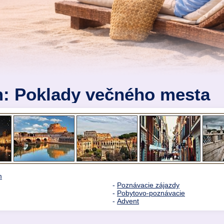
: Poklady večného mesta
m
-
Poznávacie zájazdy
-
Pobytovo-poznávacie
-
Advent