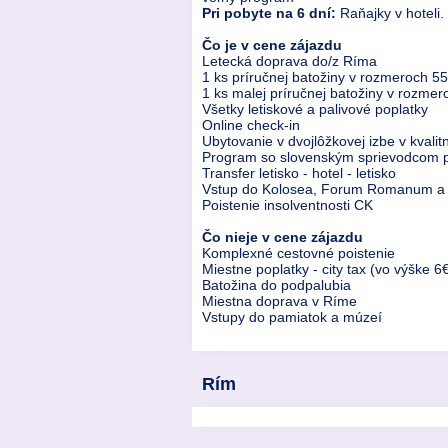
Pri pobyte na 6 dní:
Raňajky v hoteli.
Čo je v cene zájazdu
Letecká doprava do/z Ríma
1 ks príručnej batožiny v rozmeroch 
1 ks malej príručnej batožiny v rozm
Všetky letiskové a palivové poplatky
Online check-in
Ubytovanie v dvojlôžkovej izbe v kvalit
Program so slovenským sprievodcom p
Transfer letisko - hotel - letisko
Vstup do Kolosea, Forum Romanum a
Poistenie insolventnosti CK
Čo nieje v cene zájazdu
Komplexné cestovné poistenie
Miestne poplatky - city tax (vo výške 6
Batožina do podpalubia
Miestna doprava v Ríme
Vstupy do pamiatok a múzeí
Rím