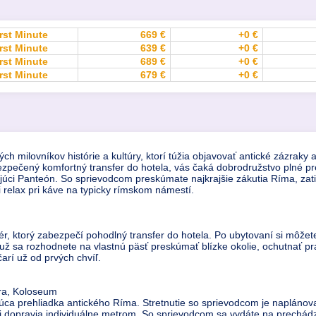
rst Minute
669 €
+0 €
rst Minute
639 €
+0 €
rst Minute
689 €
+0 €
rst Minute
679 €
+0 €
ch milovníkov histórie a kultúry, ktorí túžia objavovať antické zázraky
ezpečený komfortný transfer do hotela, vás čaká dobrodružstvo plné pr
ci Panteón. So sprievodcom preskúmate najkrajšie zákutia Ríma, zati
i relax pri káve na typicky rímskom námestí.
ofér, ktorý zabezpečí pohodlný transfer do hotela. Po ubytovaní si môže
ž sa rozhodnete na vlastnú päsť preskúmať blízke okolie, ochutnať pra
arí už od prvých chvíľ.
ra, Koloseum
ujúca prehliadka antického Ríma. Stretnutie so sprievodcom je naplán
nti dopravia individuálne metrom. So sprievodcom sa vydáte na prechád