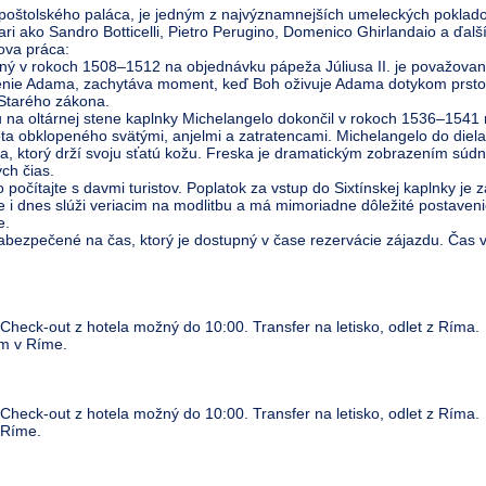
poštolského paláca, je jedným z najvýznamnejších umeleckých poklado
iari ako Sandro Botticelli, Pietro Perugino, Domenico Ghirlandaio a ďalší
ova práca:
ý v rokoch 1508–1512 na objednávku pápeža Júliusa II. je považovan
vorenie Adama, zachytáva moment, keď Boh oživuje Adama dotykom prstov.
 Starého zákona.
na oltárnej stene kaplnky Michelangelo dokončil v rokoch 1536–1541 
ta obklopeného svätými, anjelmi a zatratencami. Michelangelo do diel
ja, ktorý drží svoju sťatú kožu. Freska je dramatickým zobrazením súd
ch čias.
o počítajte s davmi turistov. Poplatok za vstup do Sixtínskej kaplnky j
 i dnes slúži veriacim na modlitbu a má mimoriadne dôležité postavenie
e.
bezpečené na čas, ktorý je dostupný v čase rezervácie zájazdu. Čas v
 Check-out z hotela možný do 10:00. Transfer na letisko, odlet z Ríma.
m v Ríme.
 Check-out z hotela možný do 10:00. Transfer na letisko, odlet z Ríma.
 Ríme.