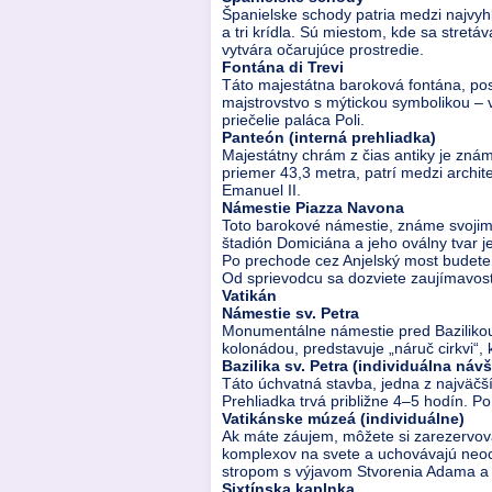
Španielske schody patria medzi najvy
a tri krídla. Sú miestom, kde sa stre
vytvára očarujúce prostredie.
Fontána di Trevi
Táto majestátna baroková fontána, po
majstrovstvo s mýtickou symbolikou – 
priečelie paláca Poli.
Panteón (interná prehliadka)
Majestátny chrám z čias antiky je zn
priemer 43,3 metra, patrí medzi archit
Emanuel II.
Námestie Piazza Navona
Toto barokové námestie, známe svojimi
štadión Domiciána a jeho oválny tvar j
Po prechode cez Anjelský most budete m
Od sprievodcu sa dozviete zaujímavost
Vatikán
Námestie sv. Petra
Monumentálne námestie pred Bazilikou 
kolonádou, predstavuje „náruč cirkvi“, 
Bazilika sv. Petra (individuálna náv
Táto úchvatná stavba, jedna z najväčš
Prehliadka trvá približne 4–5 hodín. 
Vatikánske múzeá (individuálne)
Ak máte záujem, môžete si zarezervov
komplexov na svete a uchovávajú neoce
stropom s výjavom Stvorenia Adama a 
Sixtínska kaplnka