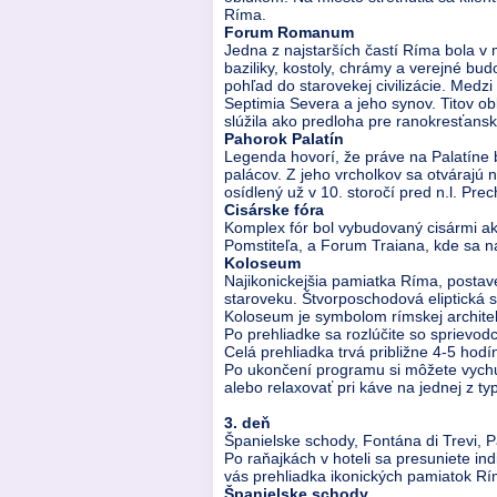
Ríma.
Forum Romanum
Jedna z najstarších častí Ríma bola v 
baziliky, kostoly, chrámy a verejné bu
pohľad do starovekej civilizácie. Medz
Septimia Severa a jeho synov. Titov o
slúžila ako predloha pre ranokresťansk
Pahorok Palatín
Legenda hovorí, že práve na Palatíne 
palácov. Z jeho vrcholkov sa otvárajú
osídlený už v 10. storočí pred n.l. Pr
Cisárske fóra
Komplex fór bol vybudovaný cisármi 
Pomstiteľa, a Forum Traiana, kde sa na
Koloseum
Najikonickejšia pamiatka Ríma, postave
staroveku. Štvorposchodová eliptická 
Koloseum je symbolom rímskej architekt
Po prehliadke sa rozlúčite so sprievo
Celá prehliadka trvá približne 4-5 hodí
Po ukončení programu si môžete vychu
alebo relaxovať pri káve na jednej z ty
3. deň
Španielske schody, Fontána di Trevi, P
Po raňajkách v hoteli sa presuniete in
vás prehliadka ikonických pamiatok Rím
Španielske schody