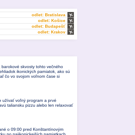
odlet: Bratislava
odlet: Košice
odlet: Budapešť
odlet: Krakov
 a barokové skvosty tohto večného
ehliadok ikonických pamiatok, ako sú
aľ čo vo svojom voľnom čase si
te užívať voľný program a prvé
vú taliansku pizzu alebo len relaxovať
ované o 09:00 pred Konštantínovým
zku po najikonickejších pamiatkach