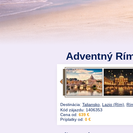
Adventný Rím
Destinácia:
Taliansko
,
Lazio (Rím)
,
Rí
Kód zájazdu: 1406353
Cena od:
639 €
Príplatky od:
0 €