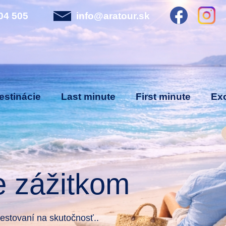
04 505
info@aratour.sk
estinácie
Last minute
First minute
Exo
e zážitkom
stovaní na skutočnosť..