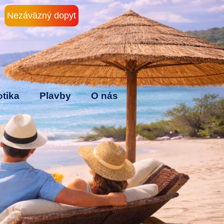
Nezáväzný dopyt
tika
Plavby
O nás