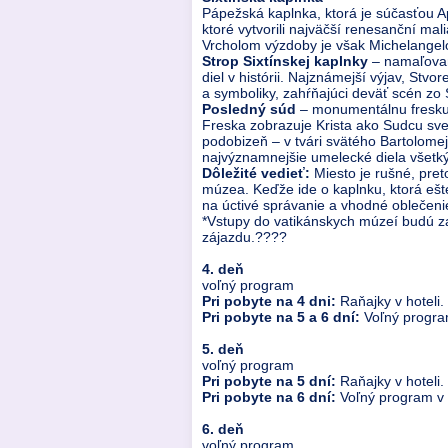
Pápežská kaplnka, ktorá je súčasťou A
ktoré vytvorili najväčší renesanční mal
Vrcholom výzdoby je však Michelangel
Strop Sixtínskej kaplnky
– namaľovan
diel v histórii. Najznámejší výjav, St
a symboliky, zahŕňajúci deväť scén zo
Posledný súd
– monumentálnu fresku 
Freska zobrazuje Krista ako Sudcu sve
podobizeň – v tvári svätého Bartolome
najvýznamnejšie umelecké diela všetký
Dôležité vedieť:
Miesto je rušné, pret
múzea. Keďže ide o kaplnku, ktorá ešte
na úctivé správanie a vhodné oblečeni
*Vstupy do vatikánskych múzeí budú za
zájazdu.????
4. deň
voľný program
Pri pobyte na 4 dni:
Raňajky v hoteli.
Pri pobyte na 5 a 6 dní:
Voľný progra
5. deň
voľný program
Pri pobyte na 5 dní:
Raňajky v hoteli.
Pri pobyte na 6 dní:
Voľný program v
6. deň
voľný program