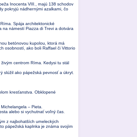
eža Inocenta VIII., majú 138 schodov
ody pokryjú nádhernými azalkami, čo
Ríma. Spája architektonické
 na námestí Piazza di Trevi a dotvára
tnou betónovou kupolou, ktorá má
osobností, ako boli Raffael či Vittorio
 živým centrom Ríma. Kedysi tu stál
ý slúžil ako pápežská pevnosť a úkryt.
bolom kresťanstva. Obklopené
 Michelangela – Pieta.
sta alebo si vychutnať voľný čas.
ným z najbohatších umeleckých
Táto pápežská kaplnka je známa svojím