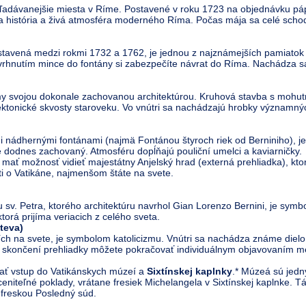
hľadávanejšie miesta v Ríme. Postavené v roku 1723 na objednávku páp
táva história a živá atmosféra moderného Ríma. Počas mája sa celé sch
stavená medzi rokmi 1732 a 1762, je jednou z najznámejších pamiatok 
vrhnutím mince do fontány si zabezpečíte návrat do Ríma. Nachádza sa
ámy svojou dokonale zachovanou architektúrou. Kruhová stavba s mohu
ektonické skvosty staroveku. Vo vnútri sa nachádzajú hrobky významných 
 nádhernými fontánami (najmä Fontánou štyroch riek od Berniniho), je
e dodnes zachovaný. Atmosféru dopĺňajú pouliční umelci a kaviarničky.
ať možnosť vidieť majestátny Anjelský hrad (externá prehliadka), ktor
i o Vatikáne, najmenšom štáte na svete.
sv. Petra, ktorého architektúru navrhol Gian Lorenzo Bernini, je sym
ktorá prijíma veriacich z celého sveta.
števa)
ích na svete, je symbolom katolicizmu. Vnútri sa nachádza známe dielo
Po skončení prehliadky môžete pokračovať individuálnym objavovaním me
ať vstup do Vatikánskych múzeí a
Sixtínskej kaplnky
.* Múzeá sú jed
niteľné poklady, vrátane fresiek Michelangela v Sixtínskej kaplnke. 
freskou Posledný súd.