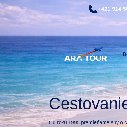
+421 914 5
D
Cestovani
Od roku 1995 premieňame sny o ce