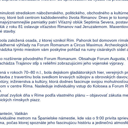
minulosti strediskom náboženského, politického, obchodného a kultúrne
dovy, ktoré boli centrom každodenného života Rimanov. Dnes je to kompl
i najvýznamnejšie pamiatky patrí Víťazný oblúk Septimia Severa, postav
blúk z roku 81 oslavuje víťazstvo Rimanov nad Jeruzalemom. Maxentiova
é stavby.
bola založená osada, z ktorej vznikol Rím. Pahorok bol domovom rímske
 nádherné výhľady na Forum Romanum a Circus Maximus. Archeologické 
echádzka týmto miestom vám poskytne pohľad na ruiny cisárskych sídel a 
ako rozšírenie pôvodného Forum Romanum. Obsahuje Forum Augusta, 
chádza Trajánov stĺp s reliéfmi zobrazujúcimi jeho vojenské výpravy.
ná v rokoch 70–80 n.l., bola dejiskom gladiátorských hier, verejných 
stavba z travertínu bola svedkom krvavých súbojov a obrovských davov,
úry, inžinierstva a kultúry, ktorá dodnes fascinuje svojou mohutnosťou 
dcom v centre Ríma. Nasleduje individuálny vstup do Kolosea a Forum 
n.
tnať zvyšok dňa v Ríme podľa vlastného plánu – objavovať zákutia me
pických rímskych piazz.
anteón, Vatikán
dividuálne metrom na Španielske námestie, kde vás o 9:00 privíta spri
a, počas ktorej spoznáte jeho fascinujúcu históriu a jedinečnú atmosf