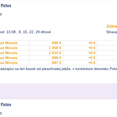
,
Potos
dy
Zobra
od: 13.08., 8, 15, 22, 29 dňové
Strava
ast Minute
698 €
+0 €
ast Minute
1 058 €
+0 €
ast Minute
1 615 €
+0 €
ast Minute
698 €
+0 €
ast Minute
697 €
+0 €
ádzajúci sa len kúsok od piesočnatej pláže, v turistickom letovisku Po
,
Potos
dy