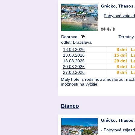
Grécko
,
Thasos
-
Pobytové zájaz
Doprava:
Termíny 
odlet: Bratislava
13.08.2026
8 dní
L
13.08.2026
15 dní
L
13.08.2026
29 dní
L
20.08.2026
8 dní
L
27.08.2026
8 dní
L
Malý hotel s rodinnou amosférou, nach
možností na vyžitie.
Bianco
Grécko
,
Thasos
-
Pobytové zájaz