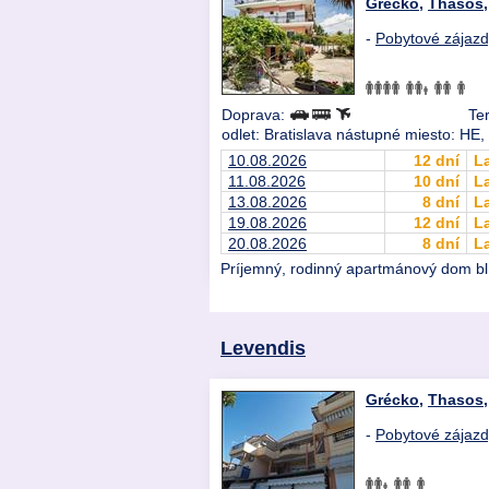
Grécko
,
Thasos
-
Pobytové zájaz
Doprava:
Te
odlet: Bratislava nástupné miesto: HE
10.08.2026
12 dní
L
11.08.2026
10 dní
L
13.08.2026
8 dní
L
19.08.2026
12 dní
L
20.08.2026
8 dní
L
Príjemný, rodinný apartmánový dom blí
Levendis
Grécko
,
Thasos
-
Pobytové zájaz