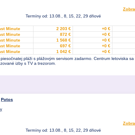
Zobra
Termíny od: 13.08., 8, 15, 22, 29 dňové
ast Minute
2 203 €
+0 €
ast Minute
872 €
+0 €
ast Minute
1 568 €
+0 €
ast Minute
697 €
+0 €
ast Minute
1 042 €
+0 €
piesočnatej pláži s plážovým servisom zadarmo. Centrum letoviska sa 
tozované izby s TV a trezorom.
,
Potos
dy
Zobra
Termíny od: 13.08., 8, 15, 22, 29 dňové