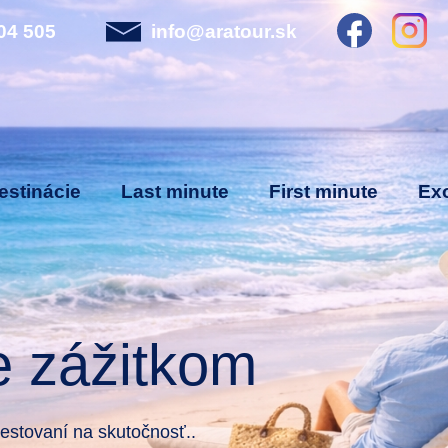
04 505
info@aratour.sk
estinácie
Last minute
First minute
Exo
e zážitkom
stovaní na skutočnosť..