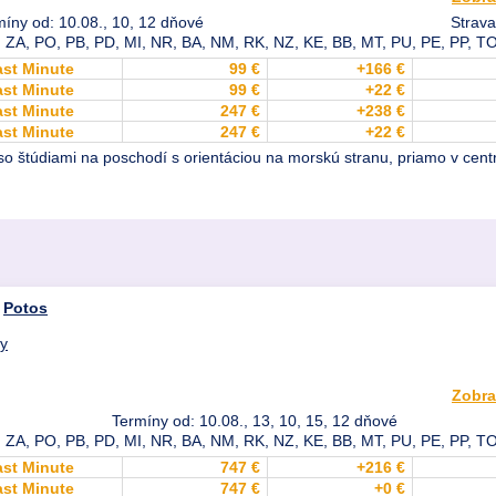
míny od: 10.08., 10, 12 dňové
Strava
 ZA, PO, PB, PD, MI, NR, BA, NM, RK, NZ, KE, BB, MT, PU, PE, PP, TO
ast Minute
99 €
+166 €
ast Minute
99 €
+22 €
ast Minute
247 €
+238 €
ast Minute
247 €
+22 €
štúdiami na poschodí s orientáciou na morskú stranu, priamo v centr
,
Potos
dy
Zobra
Termíny od: 10.08., 13, 10, 15, 12 dňové
 ZA, PO, PB, PD, MI, NR, BA, NM, RK, NZ, KE, BB, MT, PU, PE, PP, TO
ast Minute
747 €
+216 €
ast Minute
747 €
+0 €