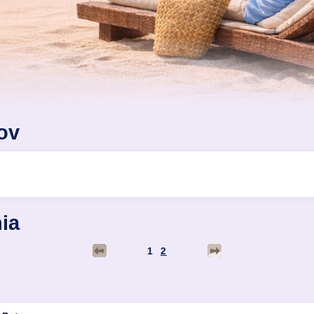
ov
ia
1
2