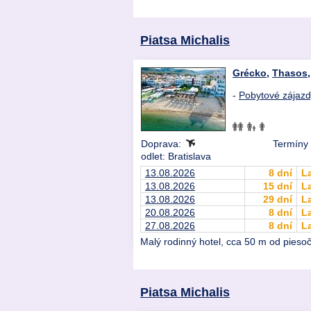
Piatsa Michalis
Grécko
,
Thasos
-
Pobytové zájaz
Doprava:
Termíny 
odlet: Bratislava
13.08.2026
8 dní
L
13.08.2026
15 dní
L
13.08.2026
29 dní
L
20.08.2026
8 dní
L
27.08.2026
8 dní
L
Malý rodinný hotel, cca 50 m od piesoč
Piatsa Michalis