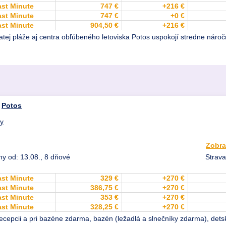
ast Minute
747 €
+216 €
ast Minute
747 €
+0 €
ast Minute
904,50 €
+216 €
natej pláže aj centra obľúbeného letoviska Potos uspokojí stredne náročn
,
Potos
dy
Zobra
ny od: 13.08., 8 dňové
Strava
ast Minute
329 €
+270 €
ast Minute
386,75 €
+270 €
ast Minute
353 €
+270 €
ast Minute
328,25 €
+270 €
ecepcii a pri bazéne zdarma, bazén (ležadlá a slnečníky zdarma), dets