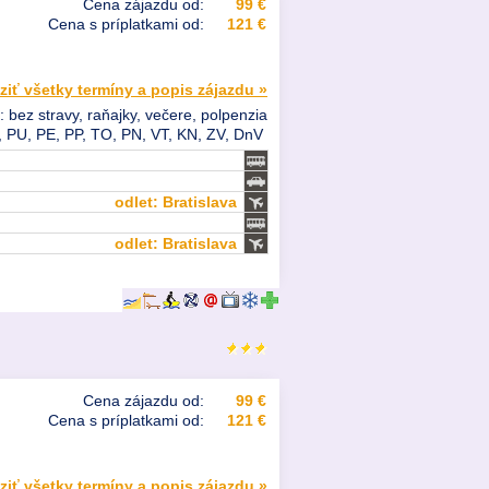
Cena zájazdu od:
99 €
Cena s príplatkami od:
121 €
ziť všetky termíny a popis zájazdu »
: bez stravy, raňajky, večere, polpenzia
, PU, PE, PP, TO, PN, VT, KN, ZV, DnV
odlet: Bratislava
odlet: Bratislava
Cena zájazdu od:
99 €
Cena s príplatkami od:
121 €
ziť všetky termíny a popis zájazdu »