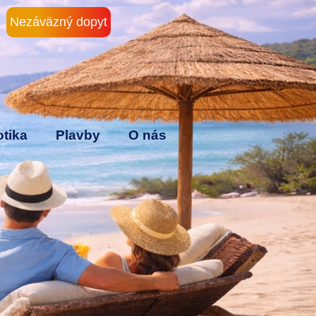
Nezáväzný dopyt
tika
Plavby
O nás