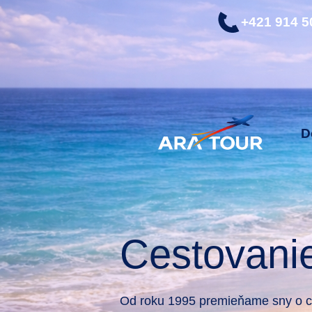
+421 914 5
D
Cestovani
Od roku 1995 premieňame sny o ce