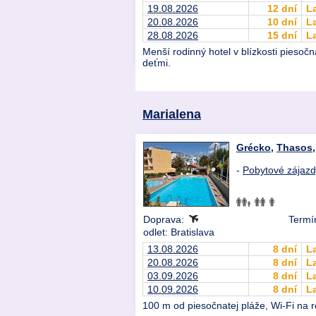
19.08.2026
12 dní
L
20.08.2026
10 dní
L
28.08.2026
15 dní
L
Menší rodinný hotel v blízkosti piesoč
deťmi.
Marialena
Grécko
,
Thasos
-
Pobytové zájaz
Doprava:
Termí
odlet: Bratislava
13.08.2026
8 dní
L
20.08.2026
8 dní
L
03.09.2026
8 dní
L
10.09.2026
8 dní
L
100 m od piesočnatej pláže, Wi-Fi na r