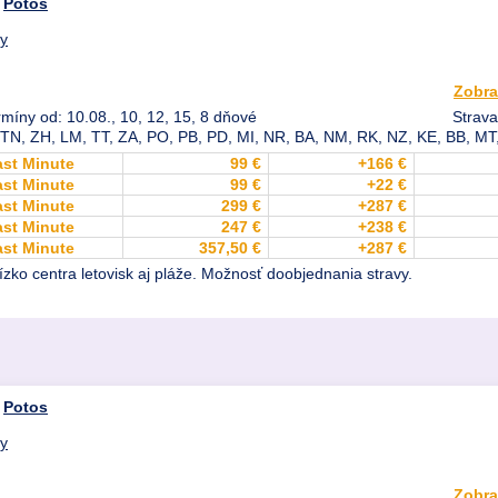
,
Potos
dy
Zobra
rmíny od: 10.08., 10, 12, 15, 8 dňové
Strava
, TN, ZH, LM, TT, ZA, PO, PB, PD, MI, NR, BA, NM, RK, NZ, KE, BB, MT
ast Minute
99 €
+166 €
ast Minute
99 €
+22 €
ast Minute
299 €
+287 €
ast Minute
247 €
+238 €
ast Minute
357,50 €
+287 €
zko centra letovisk aj pláže. Možnosť doobjednania stravy.
,
Potos
dy
Zobra