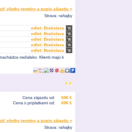
ziť všetky termíny a popis zájazdu »
Strava: raňajky
odlet: Bratislava
odlet: Bratislava
odlet: Bratislava
odlet: Bratislava
odlet: Bratislava
nachádza neďaleko. Klienti majú k
Cena zájazdu od:
696 €
Cena s príplatkami od:
696 €
ziť všetky termíny a popis zájazdu »
Strava: raňajky