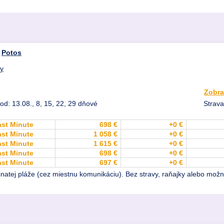
,
Potos
dy
Zobra
od: 13.08., 8, 15, 22, 29 dňové
Strava
ast Minute
698 €
+0 €
ast Minute
1 058 €
+0 €
ast Minute
1 615 €
+0 €
ast Minute
698 €
+0 €
ast Minute
697 €
+0 €
natej pláže (cez miestnu komunikáciu). Bez stravy, raňajky alebo možn