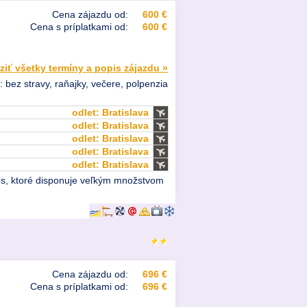
Cena zájazdu od:
600 €
Cena s príplatkami od:
600 €
ziť všetky termíny a popis zájazdu »
: bez stravy, raňajky, večere, polpenzia
odlet: Bratislava
odlet: Bratislava
odlet: Bratislava
odlet: Bratislava
odlet: Bratislava
tos, ktoré disponuje veľkým množstvom
Cena zájazdu od:
696 €
Cena s príplatkami od:
696 €