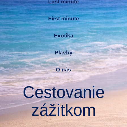
Last minute
First minute
Exotika
Plavby
O nás
Cestovanie
zážitkom