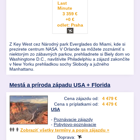
Last
Minute
3 359 €
+0 €
odlet: Praha
Z Key West cez Národný park Everglades do Miami, kde si
prezirete centrum NASA. V Orlande sa môžete zoznámiť s
niektorým zo zábavných parkov, prehliadnete si Biely dom vo
Washingtone D.C., navštívite Philadelphiu a zájazd zakončíte
v New Yorku prehliadkou sochy Slobody a južného
Manhattanu.
Mestá a príroda západu USA + Florida
Cena zájazdu od:
4 479 €
Cena s príplatkami od:
4 479 €
USA
-
Poznávacie zájazdy
-
Pobytovo-poznávacie
Zobraziť všetky termíny a popis zájazdu »
Doprava: