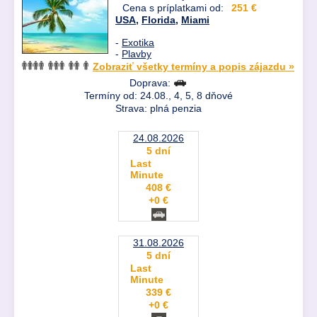
Cena s príplatkami od:
251 €
USA
,
Florida
,
Miami
-
Exotika
-
Plavby
Zobraziť všetky termíny a popis zájazdu »
Doprava:
Termíny od: 24.08., 4, 5, 8 dňové
Strava: plná penzia
24.08.2026
5 dní
Last
Minute
408 €
+0 €
31.08.2026
5 dní
Last
Minute
339 €
+0 €