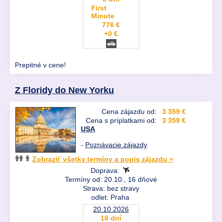
First
Minute
776 €
+0 €
Prepitné v cene!
Z Floridy do New Yorku
Cena zájazdu od:
3 359 €
Cena s príplatkami od:
3 359 €
USA
-
Poznávacie zájazdy
Zobraziť všetky termíny a popis zájazdu »
Doprava:
Termíny od: 20.10., 16 dňové
Strava: bez stravy
odlet: Praha
20.10.2026
16 dní