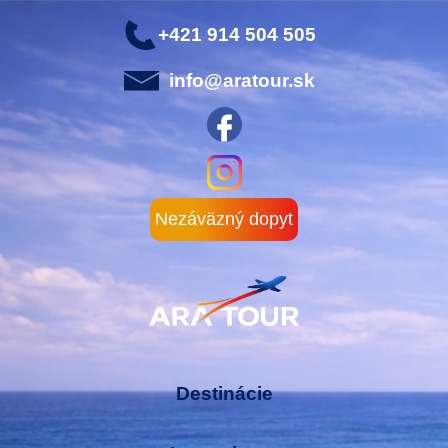
+421 914 504 505
info@aratour.sk
Nezáväzný dopyt
Destinácie