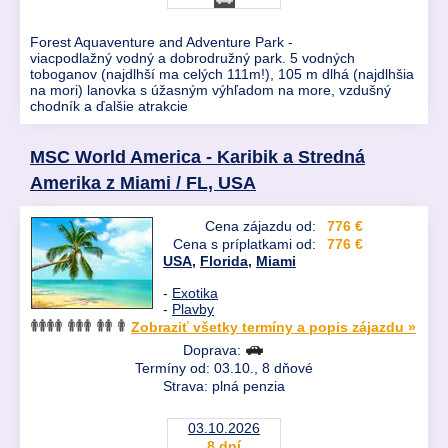
Forest Aquaventure and Adventure Park -
viacpodlažný vodný a dobrodružný park. 5 vodných
toboganov (najdlhší ma celých 111m!), 105 m dlhá (najdlhšia
na mori) lanovka s úžasným výhľadom na more, vzdušný
chodník a ďalšie atrakcie
MSC World America - Karibik a Stredná
Amerika z Miami / FL, USA
Cena zájazdu od:
776 €
Cena s príplatkami od:
776 €
USA
,
Florida
,
Miami
-
Exotika
-
Plavby
Zobraziť všetky termíny a popis zájazdu »
Doprava:
Termíny od: 03.10., 8 dňové
Strava: plná penzia
03.10.2026
8 dní