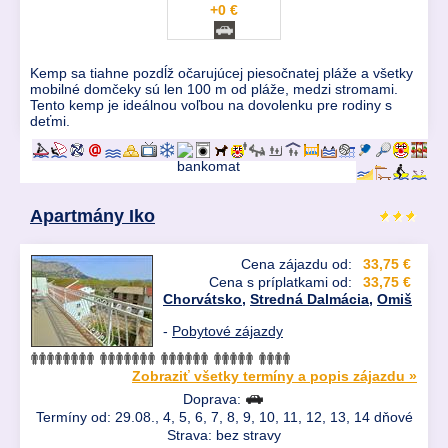
+0 €
Kemp sa tiahne pozdĺž očarujúcej piesočnatej pláže a všetky
mobilné domčeky sú len 100 m od pláže, medzi stromami.
Tento kemp je ideálnou voľbou na dovolenku pre rodiny s
deťmi.
Apartmány Iko
Cena zájazdu od:
33,75 €
Cena s príplatkami od:
33,75 €
Chorvátsko
,
Stredná Dalmácia
,
Omiš
-
Pobytové zájazdy
Zobraziť všetky termíny a popis zájazdu »
Doprava:
Termíny od: 29.08., 4, 5, 6, 7, 8, 9, 10, 11, 12, 13, 14 dňové
Strava: bez stravy