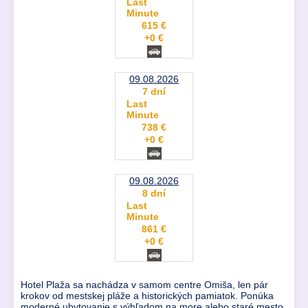
Last
Minute
615 €
+0 €
09.08.2026
7 dní
Last
Minute
738 €
+0 €
09.08.2026
8 dní
Last
Minute
861 €
+0 €
Hotel Plaža sa nachádza v samom centre Omiša, len pár
krokov od mestskej pláže a historických pamiatok. Ponúka
moderné ubytovanie s výhľadom na more alebo staré mesto,