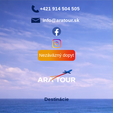
+421 914 504 505
info@aratour.sk
Nezáväzný dopyt
Destinácie