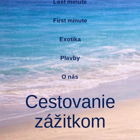
Last minute
First minute
Exotika
Plavby
O nás
Cestovanie
zážitkom