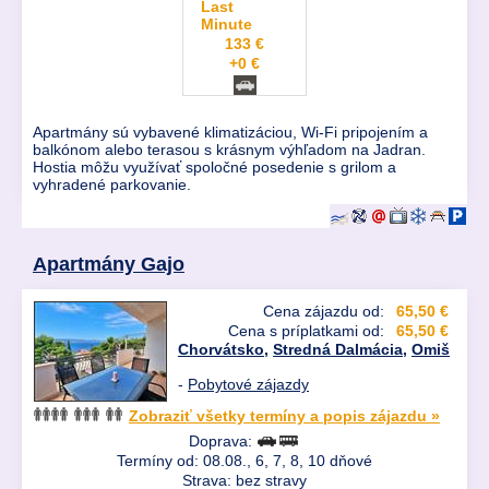
Last
Minute
133 €
+0 €
Apartmány sú vybavené klimatizáciou, Wi-Fi pripojením a
balkónom alebo terasou s krásnym výhľadom na Jadran.
Hostia môžu využívať spoločné posedenie s grilom a
vyhradené parkovanie.
Apartmány Gajo
Cena zájazdu od:
65,50 €
Cena s príplatkami od:
65,50 €
Chorvátsko
,
Stredná Dalmácia
,
Omiš
-
Pobytové zájazdy
Zobraziť všetky termíny a popis zájazdu »
Doprava:
Termíny od: 08.08., 6, 7, 8, 10 dňové
Strava: bez stravy