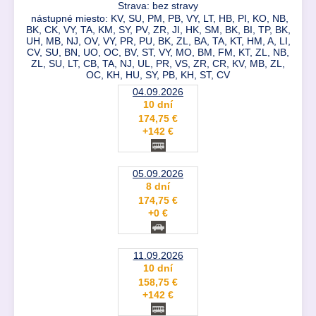
Strava: bez stravy
nástupné miesto: KV, SU, PM, PB, VY, LT, HB, PI, KO, NB,
BK, CK, VY, TA, KM, SY, PV, ZR, JI, HK, SM, BK, BI, TP, BK,
UH, MB, NJ, OV, VY, PR, PU, BK, ZL, BA, TA, KT, HM, A, LI,
CV, SU, BN, UO, OC, BV, ST, VY, MO, BM, FM, KT, ZL, NB,
ZL, SU, LT, CB, TA, NJ, UL, PR, VS, ZR, CR, KV, MB, ZL,
OC, KH, HU, SY, PB, KH, ST, CV
04.09.2026
10 dní
174,75 €
+142 €
05.09.2026
8 dní
174,75 €
+0 €
11.09.2026
10 dní
158,75 €
+142 €