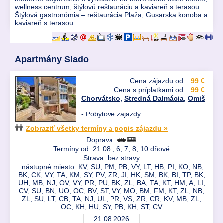
wellness centrum, štýlovú reštauráciu a kaviareň s terasou.
Štýlová gastronómia – reštaurácia Plaža, Gusarska konoba a
kaviareň s terasou.
Apartmány Slado
Cena zájazdu od:
99 €
Cena s príplatkami od:
99 €
Chorvátsko
,
Stredná Dalmácia
,
Omiš
-
Pobytové zájazdy
Zobraziť všetky termíny a popis zájazdu »
Doprava:
Termíny od: 21.08., 6, 7, 8, 10 dňové
Strava: bez stravy
nástupné miesto: KV, SU, PM, PB, VY, LT, HB, PI, KO, NB,
BK, CK, VY, TA, KM, SY, PV, ZR, JI, HK, SM, BK, BI, TP, BK,
UH, MB, NJ, OV, VY, PR, PU, BK, ZL, BA, TA, KT, HM, A, LI,
CV, SU, BN, UO, OC, BV, ST, VY, MO, BM, FM, KT, ZL, NB,
ZL, SU, LT, CB, TA, NJ, UL, PR, VS, ZR, CR, KV, MB, ZL,
OC, KH, HU, SY, PB, KH, ST, CV
21.08.2026