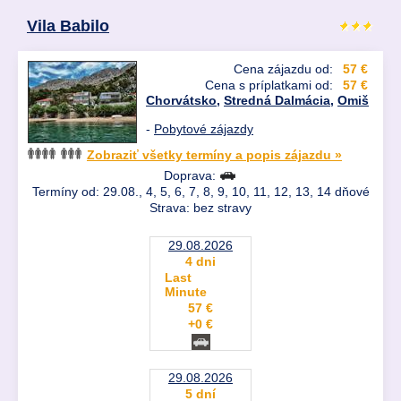
Vila Babilo
Cena zájazdu od:
57 €
Cena s príplatkami od:
57 €
Chorvátsko
,
Stredná Dalmácia
,
Omiš
-
Pobytové zájazdy
Zobraziť všetky termíny a popis zájazdu »
Doprava:
Termíny od: 29.08., 4, 5, 6, 7, 8, 9, 10, 11, 12, 13, 14 dňové
Strava: bez stravy
29.08.2026
4 dni
Last
Minute
57 €
+0 €
29.08.2026
5 dní