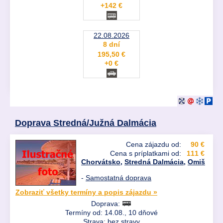
+142 €
22.08.2026
8 dní
195,50 €
+0 €
Doprava Stredná/Južná Dalmácia
Cena zájazdu od:
90 €
Cena s príplatkami od:
111 €
Chorvátsko
,
Stredná Dalmácia
,
Omiš
-
Samostatná doprava
Zobraziť všetky termíny a popis zájazdu »
Doprava:
Termíny od: 14.08., 10 dňové
Strava: bez stravy