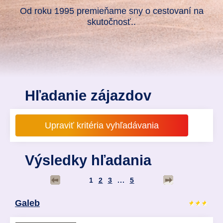
Od roku 1995 premieňame sny o cestovaní na
skutočnosť..
Hľadanie zájazdov
Výsledky hľadania
1
2
3
...
5
Galeb