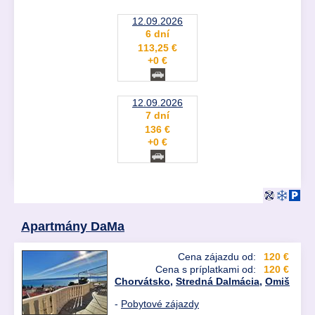
12.09.2026
6 dní
113,25 €
+0 €
12.09.2026
7 dní
136 €
+0 €
Apartmány DaMa
Cena zájazdu od:
120 €
Cena s príplatkami od:
120 €
Chorvátsko
,
Stredná Dalmácia
,
Omiš
-
Pobytové zájazdy