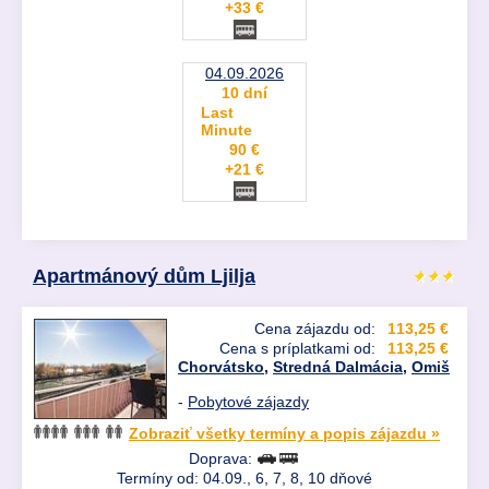
+33 €
04.09.2026
10 dní
Last
Minute
90 €
+21 €
Apartmánový dům Ljilja
Cena zájazdu od:
113,25 €
Cena s príplatkami od:
113,25 €
Chorvátsko
,
Stredná Dalmácia
,
Omiš
-
Pobytové zájazdy
Zobraziť všetky termíny a popis zájazdu »
Doprava:
Termíny od: 04.09., 6, 7, 8, 10 dňové