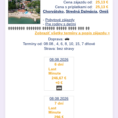
Cena zájazdu od:
25,13 €
Cena s príplatkami od:
25,13 €
Chorvátsko
,
Stredná Dalmácia
,
Omiš
-
Pobytové zájazdy
-
Pre rodiny s deťmi
Zobraziť všetky termíny a popis zájazdu »
Doprava:
Termíny od: 08.08., 4, 6, 8, 10, 15, 7 dňové
Strava: bez stravy
08.08.2026
6 dní
Last
Minute
246,67 €
+0 €
08.08.2026
7 dní
Last
Minute
296 €