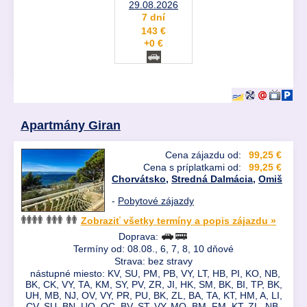
29.08.2026
7 dní
143 €
+0 €
Apartmány Giran
Cena zájazdu od:
99,25 €
Cena s príplatkami od:
99,25 €
Chorvátsko
,
Stredná Dalmácia
,
Omiš
-
Pobytové zájazdy
Zobraziť všetky termíny a popis zájazdu »
Doprava:
Termíny od: 08.08., 6, 7, 8, 10 dňové
Strava: bez stravy
nástupné miesto: KV, SU, PM, PB, VY, LT, HB, PI, KO, NB,
BK, CK, VY, TA, KM, SY, PV, ZR, JI, HK, SM, BK, BI, TP, BK,
UH, MB, NJ, OV, VY, PR, PU, BK, ZL, BA, TA, KT, HM, A, LI,
CV, SU, BN, UO, OC, BV, ST, VY, MO, BM, FM, KT, ZL, NB,