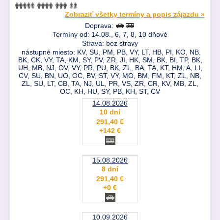
Zobraziť všetky termíny a popis zájazdu »
Doprava:
Termíny od: 14.08., 6, 7, 8, 10 dňové
Strava: bez stravy
nástupné miesto: KV, SU, PM, PB, VY, LT, HB, PI, KO, NB,
BK, CK, VY, TA, KM, SY, PV, ZR, JI, HK, SM, BK, BI, TP, BK,
UH, MB, NJ, OV, VY, PR, PU, BK, ZL, BA, TA, KT, HM, A, LI,
CV, SU, BN, UO, OC, BV, ST, VY, MO, BM, FM, KT, ZL, NB,
ZL, SU, LT, CB, TA, NJ, UL, PR, VS, ZR, CR, KV, MB, ZL,
OC, KH, HU, SY, PB, KH, ST, CV
14.08.2026
10 dní
291,40 €
+142 €
15.08.2026
8 dní
291,40 €
+0 €
10.09.2026