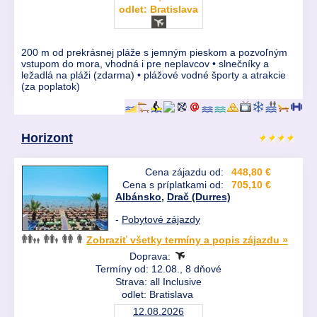
odlet: Bratislava
200 m od prekrásnej pláže s jemným pieskom a pozvoľným
vstupom do mora, vhodná i pre neplavcov • slnečníky a
ležadlá na pláži (zdarma) • plážové vodné športy a atrakcie
(za poplatok)
Horizont
Cena zájazdu od:
448,80 €
Cena s príplatkami od:
705,10 €
Albánsko
,
Drač (Durres)
-
Pobytové zájazdy
Zobraziť všetky termíny a popis zájazdu »
Doprava:
Termíny od: 12.08., 8 dňové
Strava: all Inclusive
odlet: Bratislava
12.08.2026