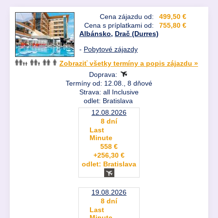
Cena zájazdu od:
499,50 €
Cena s príplatkami od:
755,80 €
Albánsko
,
Drač (Durres)
-
Pobytové zájazdy
Zobraziť všetky termíny a popis zájazdu »
Doprava:
Termíny od: 12.08., 8 dňové
Strava: all Inclusive
odlet: Bratislava
12.08.2026
8 dní
Last
Minute
558 €
+256,30 €
odlet: Bratislava
19.08.2026
8 dní
Last
Minute