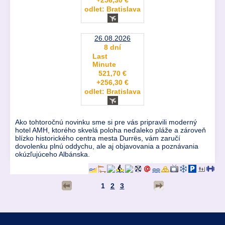
odlet: Bratislava
26.08.2026
8 dní
Last
Minute
521,70 €
+256,30 €
odlet: Bratislava
Ako tohtoročnú novinku sme si pre vás pripravili moderný
hotel AMH, ktorého skvelá poloha neďaleko pláže a zároveň
blízko historického centra mesta Durrës, vám zaručí
dovolenku plnú oddychu, ale aj objavovania a poznávania
okúzľujúceho Albánska.
1
2
3