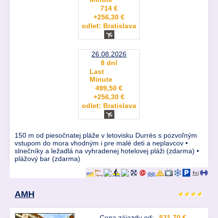
714 €
+256,30 €
odlet: Bratislava
26.08.2026
8 dní
Last
Minute
499,50 €
+256,30 €
odlet: Bratislava
150 m od piesočnatej pláže v letovisku Durrës s pozvoľným
vstupom do mora vhodným i pre malé deti a neplavcov •
slnečníky a ležadlá na vyhradenej hotelovej pláži (zdarma) •
plážový bar (zdarma)
AMH
Cena zájazdu od:
521,70 €