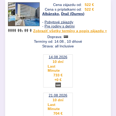
Cena zájazdu od:
522 €
Cena s príplatkami od:
522 €
Albánsko
,
Drač (Durres)
-
Pobytové zájazdy
-
Pre rodiny s deťmi
Zobraziť všetky termíny a popis zájazdu »
Doprava:
Termíny od: 14.08., 10 dňové
Strava: all Inclusive
14.08.2026
10 dní
Last
Minute
733 €
+0 €
21.08.2026
10 dní
Last
Minute
704 €