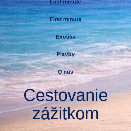
Last minute
First minute
Exotika
Plavby
O nás
Cestovanie
zážitkom