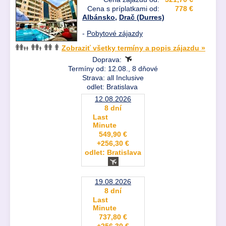
Cena s príplatkami od:
778 €
Albánsko
,
Drač (Durres)
-
Pobytové zájazdy
Zobraziť všetky termíny a popis zájazdu »
Doprava:
Termíny od: 12.08., 8 dňové
Strava: all Inclusive
odlet: Bratislava
12.08.2026
8 dní
Last
Minute
549,90 €
+256,30 €
odlet: Bratislava
19.08.2026
8 dní
Last
Minute
737,80 €
+256,30 €