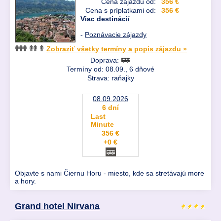
Cena zájazdu od:
356 €
Cena s príplatkami od:
356 €
Viac destinácií
-
Poznávacie zájazdy
Zobraziť všetky termíny a popis zájazdu »
Doprava:
Termíny od: 08.09., 6 dňové
Strava: raňajky
08.09.2026
6 dní
Last
Minute
356 €
+0 €
Objavte s nami Čiernu Horu - miesto, kde sa stretávajú more
a hory.
Grand hotel Nirvana