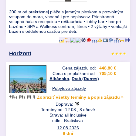
200 m od prekrásnej pláže s jemným pieskom a pozvoľným
vstupom do mora, vhodná i pre neplavcov. Priestranná
vstupná hala s recepciou • reštaurácia • lobby bar • bar pri
bazéne • SPA a Wellness centrum, fitnes • 2 výťahy • vonkajší
bazén s oddelenou časťou pre deti.
Horizont
Cena zájazdu od:
448,80 €
Cena s príplatkami od:
705,10 €
Albánsko
,
Drač (Durres)
-
Pobytové zájazdy
Zobraziť všetky termíny a popis zájazdu »
Doprava:
Termíny od: 12.08., 8 dňové
Strava: all Inclusive
odlet: Bratislava
12.08.2026
8 dní