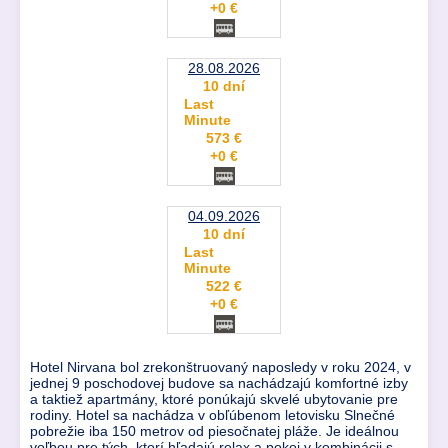
+0 €
28.08.2026
10 dní
Last
Minute
573 €
+0 €
04.09.2026
10 dní
Last
Minute
522 €
+0 €
Hotel Nirvana bol zrekonštruovaný naposledy v roku 2024, v
jednej 9 poschodovej budove sa nachádzajú komfortné izby
a taktiež apartmány, ktoré ponúkajú skvelé ubytovanie pre
rodiny. Hotel sa nachádza v obľúbenom letovisku Slnečné
pobrežie iba 150 metrov od piesočnatej pláže. Je ideálnou
voľbou pre tých, ktorí hľadajú relax a pokoj v kombinácii s