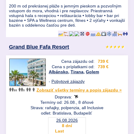
200 m od prekrásnej pláže s jemným pieskom a pozvoľným
vstupom do mora, vhodná i pre neplavcov. Priestranná
vstupná hala s recepciou • reštaurácia • lobby bar • bar pri
bazéne • SPA a Wellness centrum, fitnes • 2 výťahy • vonkajší
bazén s oddelenou časťou pre deti.
Grand Blue Fafa Resort
Cena zájazdu od:
739 €
Cena s príplatkami od:
739 €
Albánsko
,
Tirana
,
Golem
-
Pobytové zájazdy
Zobraziť všetky termíny a popis zájazdu »
Doprava:
Termíny od: 26.08., 8 dňové
Strava: raňajky, polpenzia, all Inclusive
odlet: Bratislava, Budapešť
26.08.2026
8 dní
Last