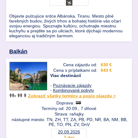
Objavte pulzujúce srdce Albánska, Tiranu. Mesto plné
farebných budov, živých trhov a bohatej histórie vás očarí
svojou energiou. Spoznajte kultúru, ochutnajte miestnu
kuchyňu a prejdite sa po uliciach, ktoré dýchajú modernou
eleganciou aj tradičným šarmom.
Balkán
Cena zájazdu od:
630 €
Cena s príplatkami od:
643 €
Viac destinácií
-
Poznávacie zájazdy
-
Kombinované pobyty
Zobraziť všetky termíny a popis zájazdu »
Doprava:
Termíny od: 20.09., 7 dňové
Strava: raňajky
nástupné miesto: TN, ZH, TT, ZA, PB, PD, NR, BA, NM, BB,
PE, TO, PN, ZV, DnV
20.09.2026
7 dní