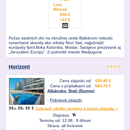
Last
Minute
630 €
+13 €
Počas siedmich dní na okružnej ceste Balkánom nebudú
vynechané skvosty ako srbský Novi Sad, najjužnejší
európsky fjord Boka Kotorska, Mostar, Sarajevo prezývané aj
„Jeruzalem Európy“, či pútnické miesto Medjugorie.
Horizont
Cena zájazdu od:
428,40 €
Cena s príplatkami od:
684,70 €
Albánsko
,
Drač (Durres)
-
Pobytové zájazdy
Zobraziť všetky termíny a popis zájazdu »
Doprava:
Termíny od: 12.08., 8 dňové
Strava: all Inclusive