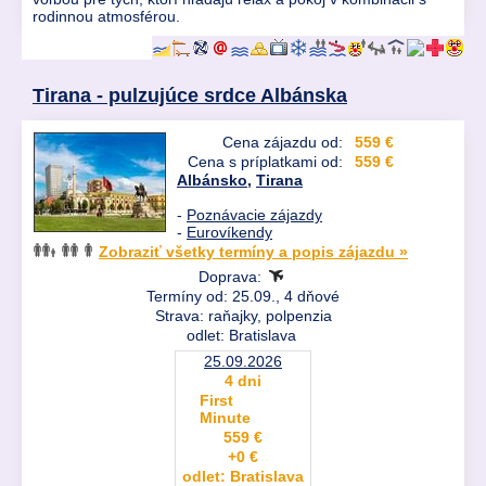
rodinnou atmosférou.
Tirana - pulzujúce srdce Albánska
Cena zájazdu od:
559 €
Cena s príplatkami od:
559 €
Albánsko
,
Tirana
-
Poznávacie zájazdy
-
Eurovíkendy
Zobraziť všetky termíny a popis zájazdu »
Doprava:
Termíny od: 25.09., 4 dňové
Strava: raňajky, polpenzia
odlet: Bratislava
25.09.2026
4 dni
First
Minute
559 €
+0 €
odlet: Bratislava