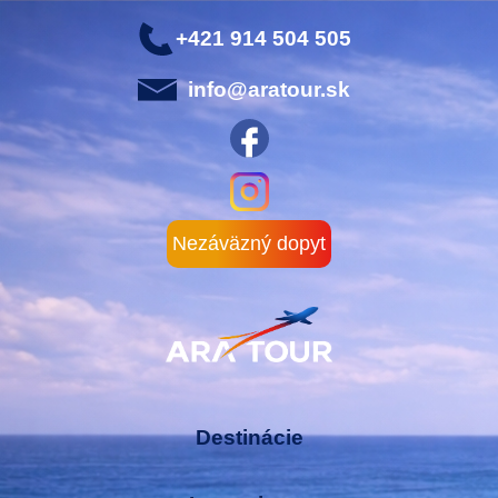
+421 914 504 505
info@aratour.sk
Nezáväzný dopyt
Destinácie