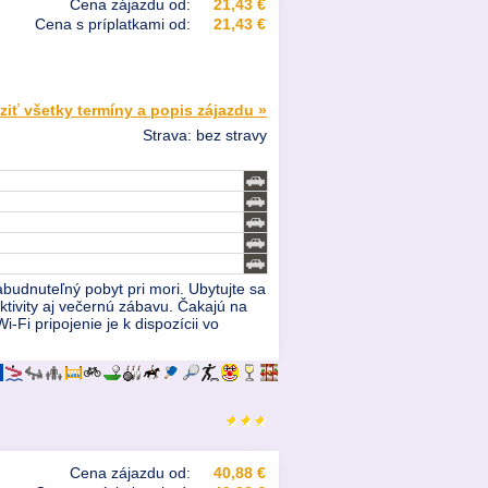
Cena zájazdu od:
21,43 €
Cena s príplatkami od:
21,43 €
ziť všetky termíny a popis zájazdu »
Strava: bez stravy
budnuteľný pobyt pri mori. Ubytujte sa
tivity aj večernú zábavu. Čakajú na
Fi pripojenie je k dispozícii vo
Cena zájazdu od:
40,88 €