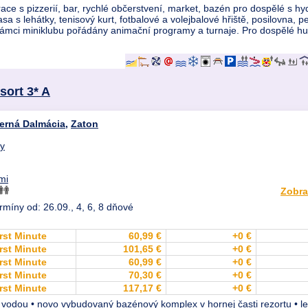
race s pizzerií, bar, rychlé občerstvení, market, bazén pro dospělé s h
sa s lehátky, tenisový kurt, fotbalové a volejbalové hřiště, posilovna, p
v rámci miniklubu pořádány animační programy a turnaje. Pro dospělé hu
sort 3* A
erná Dalmácia
,
Zaton
dy
mi
Zobra
rmíny od: 26.09., 4, 6, 8 dňové
rst Minute
60,99 €
+0 €
rst Minute
101,65 €
+0 €
rst Minute
60,99 €
+0 €
rst Minute
70,30 €
+0 €
rst Minute
117,17 €
+0 €
 vodou • novo vybudovaný bazénový komplex v hornej časti rezortu • le