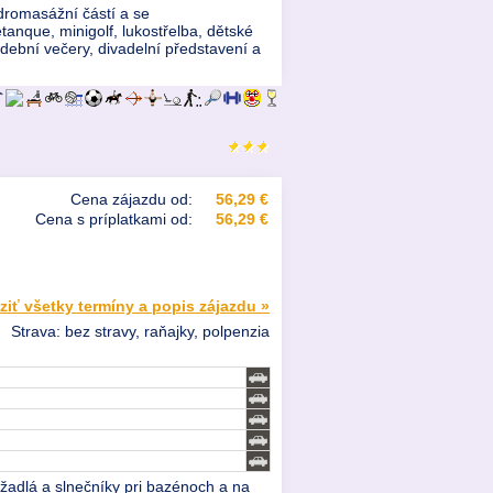
ydromasážní částí a se
etanque, minigolf, lukostřelba, dětské
dební večery, divadelní představení a
Cena zájazdu od:
56,29 €
Cena s príplatkami od:
56,29 €
ziť všetky termíny a popis zájazdu »
Strava: bez stravy, raňajky, polpenzia
žadlá a slnečníky pri bazénoch a na