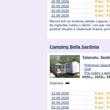
20.09.2026
4 dni
Fi
20.09.2026
6 dní
Fi
20.09.2026
8 dní
Fi
21.09.2026
4 dni
Fi
Rezort leží pri krásnej zátoke Laguna,
tie najživšie rodiny s deťmi. Len pár
požičať bicykel a obdivovať krásnu prír
Camping Bella Sardinia
Taliansko
,
Sardí
-
Pobytové zájaz
-
Golf
-
Pre rodiny s deť
Doprava:
12.09.2026
8 dní
Fi
19.09.2026
8 dní
Fi
26.09.2026
8 dní
Fi
03.10.2026
8 dní
Fi