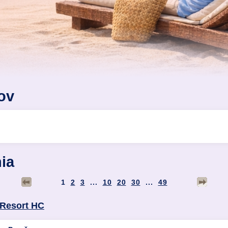
ov
ia
1
2
3
...
10
20
30
...
49
Resort HC