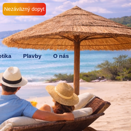
Nezáväzný dopyt
tika
Plavby
O nás