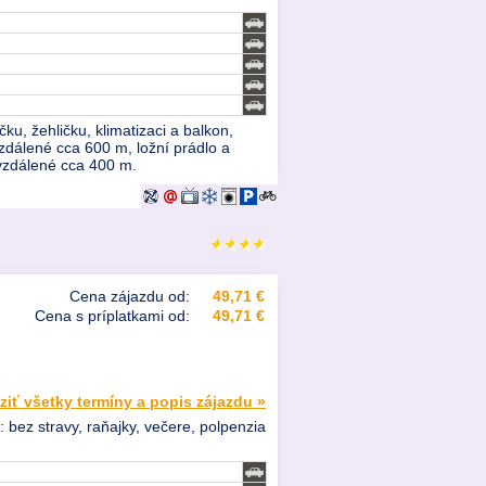
u, žehličku, klimatizaci a balkon,
zdálené cca 600 m, ložní prádlo a
í vzdálené cca 400 m.
Cena zájazdu od:
49,71 €
Cena s príplatkami od:
49,71 €
ziť všetky termíny a popis zájazdu »
: bez stravy, raňajky, večere, polpenzia