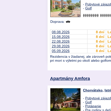
-
Pobytové zájaz
-
Golf
Doprava:
08.08.2026
8 dní
L
15.08.2026
8 dní
L
22.08.2026
8 dní
L
29.08.2026
8 dní
L
05.09.2026
8 dní
L
Rezidencia v žiadanej, ale zároveň pok
pri mori s výletmi po okolí alebo golfom
Apartmány Amfora
Chorvátsko
,
Istr
-
Pobytové zájaz
-
Golf
-
Potápanie
-
Pre rodiny s deť