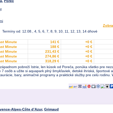
ia
,
Poreč
dy
mi
Zobra
Termíny od: 12.08., 4, 5, 6, 7, 8, 9, 10, 11, 12, 13, 14 dňové
ast Minute
141 €
+0 €
ast Minute
188 €
+0 €
ast Minute
231,43 €
+0 €
ast Minute
274,86 €
+0 €
ast Minute
318,29 €
+0 €
západnom pobreží Istrie, len kúsok od Poreča, ponúka všetko pre neza
 osôb a užite si aquapark plný šmykľaviek, detské ihriská, športové ak
urácie, bary, animačné programy a praktické služby pre celú rodinu. Wi-
vence-Alpes-Côte d’Azur
,
Grimaud