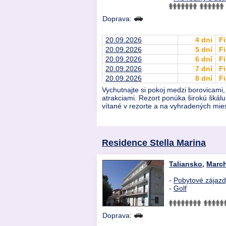
Doprava:
20.09.2026
4 dni
Fi
20.09.2026
5 dní
Fi
20.09.2026
6 dní
Fi
20.09.2026
7 dní
Fi
20.09.2026
8 dní
Fi
Vychutnajte si pokoj medzi borovicami,
atrakciami. Rezort ponúka širokú škálu 
vítané v rezorte a na vyhradených mies
Residence Stella Marina
Taliansko
,
Marc
-
Pobytové zájaz
-
Golf
Doprava: