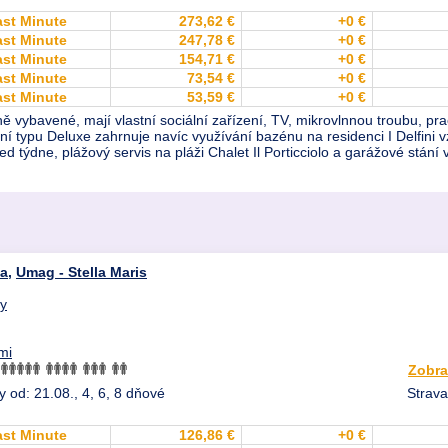
ast Minute
273,62 €
+0 €
ast Minute
247,78 €
+0 €
ast Minute
154,71 €
+0 €
ast Minute
73,54 €
+0 €
ast Minute
53,59 €
+0 €
vybavené, mají vlastní sociální zařízení, TV, mikrovlnnou troubu, pračk
 typu Deluxe zahrnuje navíc využívání bazénu na residenci I Delfini v
řed týdne, plážový servis na pláži Chalet Il Porticciolo a garážové stán
ia
,
Umag - Stella Maris
dy
mi
Zobra
 od: 21.08., 4, 6, 8 dňové
Strava
ast Minute
126,86 €
+0 €