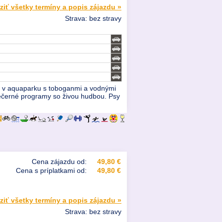
ziť všetky termíny a popis zájazdu »
Strava: bez stravy
ebo v aquaparku s toboganmi a vodnými
o večerné programy so živou hudbou. Psy
Cena zájazdu od:
49,80 €
Cena s príplatkami od:
49,80 €
ziť všetky termíny a popis zájazdu »
Strava: bez stravy