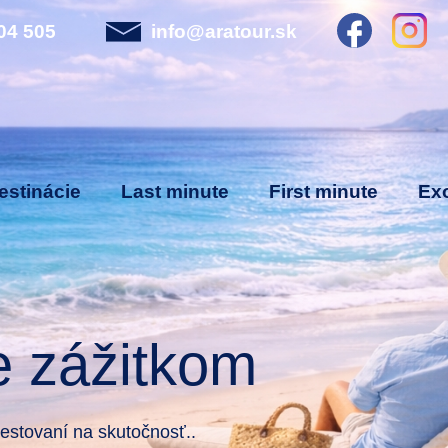
04 505
info@aratour.sk
estinácie
Last minute
First minute
Exo
e zážitkom
stovaní na skutočnosť..