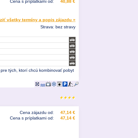
Cena s príplatkami od:
40,88 €
ziť všetky termíny a popis zájazdu »
Strava: bez stravy
a pre tých, ktorí chcú kombinovať pobyt
Cena zájazdu od:
47,14 €
Cena s príplatkami od:
47,14 €