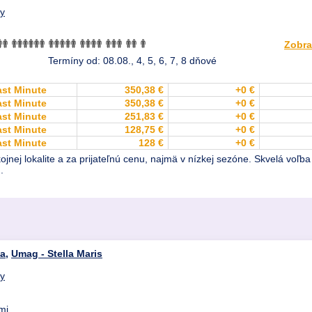
dy
Zobra
Termíny od: 08.08., 4, 5, 6, 7, 8 dňové
ast Minute
350,38 €
+0 €
ast Minute
350,38 €
+0 €
ast Minute
251,83 €
+0 €
ast Minute
128,75 €
+0 €
ast Minute
128 €
+0 €
ojnej lokalite a za prijateľnú cenu, najmä v nízkej sezóne. Skvelá voľb
.
ia
,
Umag - Stella Maris
dy
mi