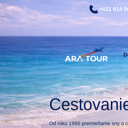
+421 914 5
D
Cestovani
Od roku 1995 premieňame sny o ce