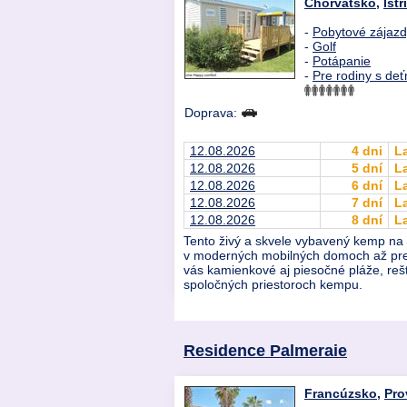
Chorvátsko
,
Istr
-
Pobytové zájaz
-
Golf
-
Potápanie
-
Pre rodiny s deť
Doprava:
12.08.2026
4 dni
L
12.08.2026
5 dní
L
12.08.2026
6 dní
L
12.08.2026
7 dní
L
12.08.2026
8 dní
L
Tento živý a skvele vybavený kemp na 
v moderných mobilných domoch až pre 7
vás kamienkové aj piesočné pláže, rešta
spoločných priestoroch kempu.
Residence Palmeraie
Francúzsko
,
Pro