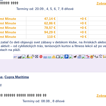
Zobra
Termíny od: 20.09., 4, 5, 6, 7, 8 dňové
rst Minute
47,14 €
+0 €
rst Minute
62,86 €
+0 €
rst Minute
78,57 €
+0 €
rst Minute
94,29 €
+0 €
rst Minute
110 €
+0 €
 zatiaľ čo deti objavujú svet zábavy v detskom klube, na ihriskách al
aktivít – od cyklistických trás, tenisových kurtov a fitness lekcií až p
tach na pláži.
he
,
Cupra Maritima
dy
Zobra
Termíny od: 08.08., 8 dňové