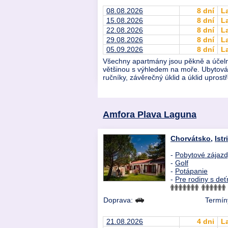
08.08.2026
8 dní
L
15.08.2026
8 dní
L
22.08.2026
8 dní
L
29.08.2026
8 dní
L
05.09.2026
8 dní
L
Všechny apartmány jsou pěkně a účelně 
většinou s výhledem na moře. Ubytování
ručníky, závěrečný úklid a úklid uprost
Amfora Plava Laguna
Chorvátsko
,
Istr
-
Pobytové zájaz
-
Golf
-
Potápanie
-
Pre rodiny s deť
Doprava:
Termíny
21.08.2026
4 dni
L