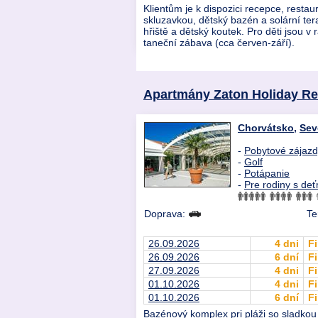
Klientům je k dispozici recepce, restau
skluzavkou, dětský bazén a solární tera
hřiště a dětský koutek. Pro děti jsou 
taneční zábava (cca červen-září).
Apartmány Zaton Holiday Re
Chorvátsko
,
Sev
-
Pobytové zájaz
-
Golf
-
Potápanie
-
Pre rodiny s deť
Doprava:
Te
26.09.2026
4 dni
Fi
26.09.2026
6 dní
Fi
27.09.2026
4 dni
Fi
01.10.2026
4 dni
Fi
01.10.2026
6 dní
Fi
Bazénový komplex pri pláži so sladkou