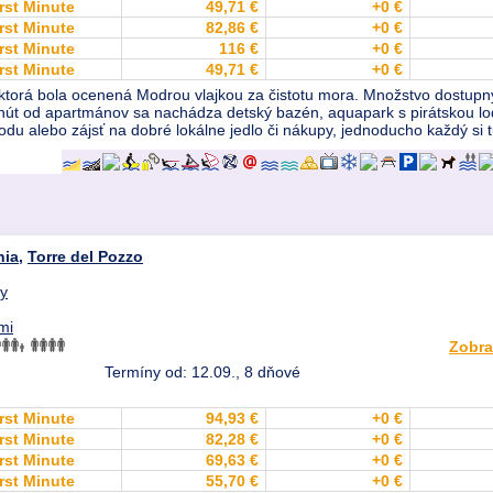
rst Minute
49,71 €
+0 €
rst Minute
82,86 €
+0 €
rst Minute
116 €
+0 €
rst Minute
49,71 €
+0 €
 ktorá bola ocenená Modrou vlajkou za čistotu mora. Množstvo dostupnýc
 minút od apartmánov sa nachádza detský bazén, aquapark s pirátskou l
odu alebo zájsť na dobré lokálne jedlo či nákupy, jednoducho každý si t
nia
,
Torre del Pozzo
dy
mi
Zobra
Termíny od: 12.09., 8 dňové
rst Minute
94,93 €
+0 €
rst Minute
82,28 €
+0 €
rst Minute
69,63 €
+0 €
rst Minute
55,70 €
+0 €