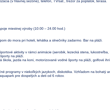
ácia (v hlavnej sezóne), telefón, TV/sat., trezor za poplatok, terasa.
ápoje miestnej výroby (10.00 – 24.00 hod.)
om do mora pri hoteli, lehátka a slnečníky zadarmo. Bar na pláži.
 športové aktivity v rámci animácie (aerobik, lezecká stena, lukostreľba, 
porty na pláži.
á škola, jazda na koni, motorizované vodné športy na pláži, golfové ih
čné programy v niekoľkých jazykoch, diskotéka. Vzhľadom na bohatý
aquapark pre dospelých a deti od 6 rokov.