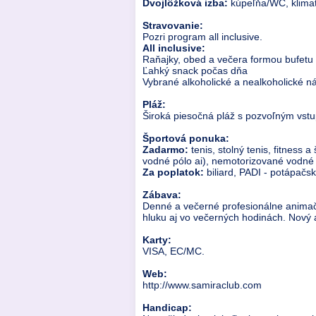
Dvojlôžková izba:
kúpeľňa/WC, klimatiz
Stravovanie:
Pozri program all inclusive.
All inclusive:
Raňajky, obed a večera formou bufetu
Ľahký snack počas dňa
Vybrané alkoholické a nealkoholické n
Pláž:
Široká piesočná pláž s pozvoľným vstup
Športová ponuka:
Zadarmo:
tenis, stolný tenis, fitness a
vodné pólo ai), nemotorizované vodné š
Za poplatok:
biliard, PADI - potápačsk
Zábava:
Denné a večerné profesionálne anima
hluku aj vo večerných hodinách. Nový 
Karty:
VISA, EC/MC.
Web:
http://www.samiraclub.com
Handicap: