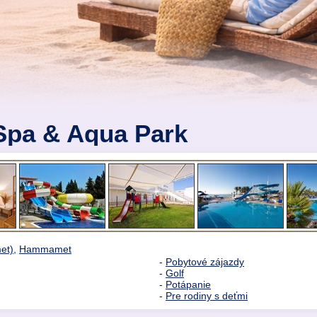
Spa & Aqua Park
et)
,
Hammamet
-
Pobytové zájazdy
-
Golf
-
Potápanie
-
Pre rodiny s deťmi