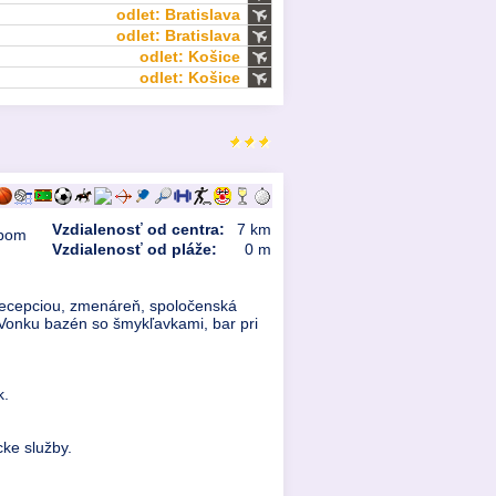
odlet: Bratislava
odlet: Bratislava
odlet: Košice
odlet: Košice
Vzdialenosť od centra:
7 km
upom
Vzdialenosť od pláže:
0 m
recepciou, zmenáreň, spoločenská
. Vonku bazén so šmykľavkami, bar pri
k.
ke služby.