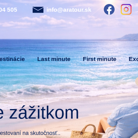
04 505
info@aratour.sk
estinácie
Last minute
First minute
Exo
e zážitkom
stovaní na skutočnosť..