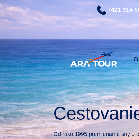
+421 914 5
D
Cestovani
Od roku 1995 premieňame sny o ce