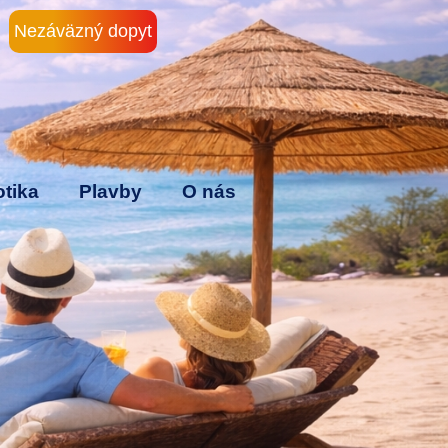
Nezáväzný dopyt
tika
Plavby
O nás