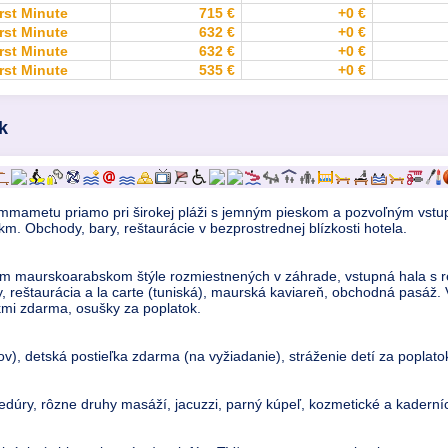
rst Minute
715 €
+0 €
rst Minute
632 €
+0 €
rst Minute
632 €
+0 €
rst Minute
535 €
+0 €
k
Hammametu priamo pri širokej pláži s jemným pieskom a pozvoľným vst
 Obchody, bary, reštaurácie v bezprostrednej blízkosti hotela.
m maurskoarabskom štýle rozmiestnených v záhrade, vstupná hala s 
ry, reštaurácia a la carte (tuniská), maurská kaviareň, obchodná pasáž
kmi zdarma, osušky za poplatok.
ov), detská postieľka zdarma (na vyžiadanie), stráženie detí za poplato
dúry, rôzne druhy masáží, jacuzzi, parný kúpeľ, kozmetické a kaderníc