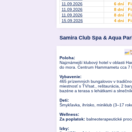
11.09.2026
6 dní
Fi
11.09.2026
8 dní
Fi
11.09.2026
8 dní
Fi
15.09.2026
4 dni
Fi
Samira Club Spa & Aqua Par
Poloha:
Najznámejší klubový hotel v oblasti 
do mora. Centrum Hammametu cca 7 km.
Vybavenie:
465 prízemných bungalovov v tradično
miestnosť s TV/sat., reštaurácia, 2 ba
bazéne a terasa s lehátkami a slneční
Deti:
Šmykľavka, ihrisko, miniklub (3–17 rok
Wellness:
Za poplatok:
balneoterapeutické proce
Izby: