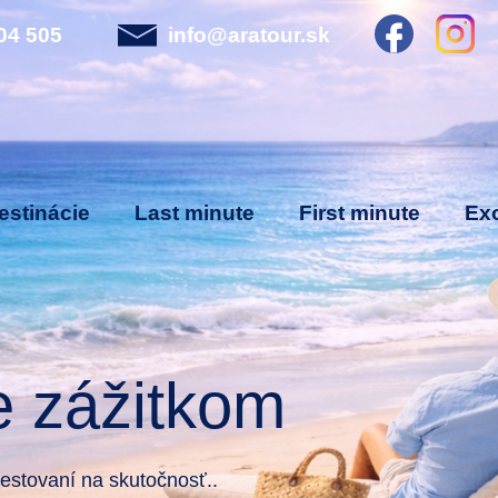
04 505
info@aratour.sk
estinácie
Last minute
First minute
Exo
e zážitkom
stovaní na skutočnosť..