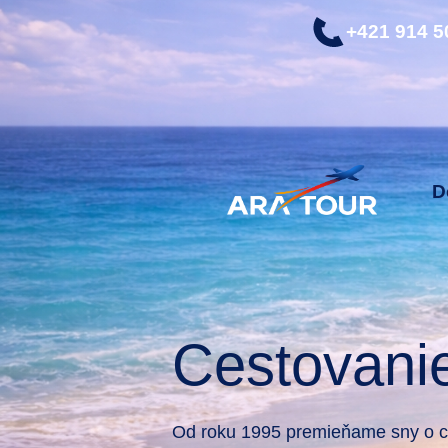
+421 914 5
D
Cestovani
Od roku 1995 premieňame sny o ce