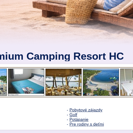
emium Camping Resort HC
-
Pobytové zájazdy
-
Golf
-
Potápanie
-
Pre rodiny s deťmi