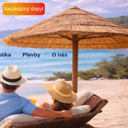
Nezáväzný dopyt
tika
Plavby
O nás