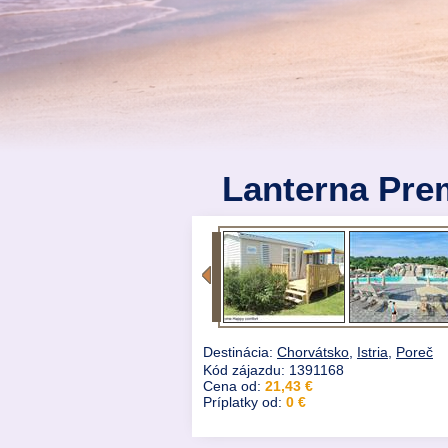
Lanterna Pr
Destinácia:
Chorvátsko
,
Istria
,
Poreč
Kód zájazdu: 1391168
Cena od:
21,43 €
Príplatky od:
0 €