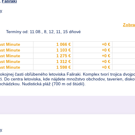
,
Faliraki
dy
Zobra
Termíny od: 11.08., 8, 12, 11, 15 dňové
ast Minute
1 066 €
+0 €
ast Minute
1 103 €
+0 €
ast Minute
1 275 €
+0 €
ast Minute
1 312 €
+0 €
ast Minute
1 598 €
+0 €
kojnej časti obľúbeného letoviska Faliraki. Komplex tvorí trojica dvoj
i. Do centra letoviska, kde nájdete množstvo obchodov, taverien, disko
hádzkou. Nudistická pláž (700 m od štúdií).
dy