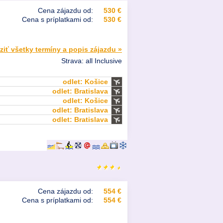
Cena zájazdu od:
530 €
Cena s príplatkami od:
530 €
ziť všetky termíny a popis zájazdu »
Strava: all Inclusive
odlet: Košice
odlet: Bratislava
odlet: Košice
odlet: Bratislava
odlet: Bratislava
Cena zájazdu od:
554 €
Cena s príplatkami od:
554 €