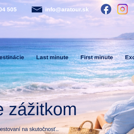
04 505
info@aratour.sk
estinácie
Last minute
First minute
Exo
e zážitkom
stovaní na skutočnosť..