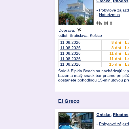
Grécko
,
Rhodos
-
Pobytové zájaz
-
Naturizmus
Doprava:
odlet: Bratislava, Košice
11.08.2026
8 dní
L
11.08.2026
8 dní
L
11.08.2026
11 dní
L
11.08.2026
11 dní
L
11.08.2026
15 dní
L
Štúdiá Elpida Beach sa nachádzajú v po
bazén a malý snack bar priamo pri pláž
dostanete pohodlnou 15-minútovou prec
El Greco
Grécko
,
Rhodos
-
Pobytové zájaz