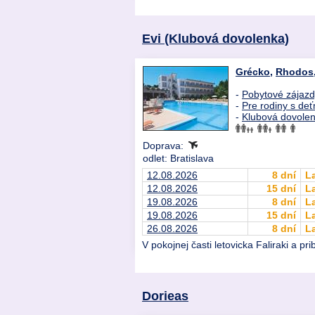
Evi (Klubová dovolenka)
Grécko
,
Rhodos
-
Pobytové zájaz
-
Pre rodiny s deť
-
Klubová dovole
Doprava:
odlet: Bratislava
12.08.2026
8 dní
L
12.08.2026
15 dní
L
19.08.2026
8 dní
L
19.08.2026
15 dní
L
26.08.2026
8 dní
L
V pokojnej časti letovicka Faliraki a 
Dorieas