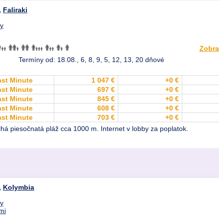
,
Faliraki
dy
Zobra
Termíny od: 18.08., 6, 8, 9, 5, 12, 13, 20 dňové
ast Minute
1 047 €
+0 €
ast Minute
697 €
+0 €
ast Minute
845 €
+0 €
ast Minute
608 €
+0 €
ast Minute
703 €
+0 €
há piesočnatá pláž cca 1000 m. Internet v lobby za poplatok.
,
Kolymbia
dy
mi