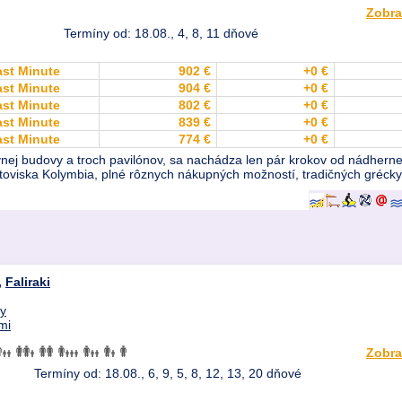
Zobra
Termíny od: 18.08., 4, 8, 11 dňové
ast Minute
902 €
+0 €
ast Minute
904 €
+0 €
ast Minute
802 €
+0 €
ast Minute
839 €
+0 €
ast Minute
774 €
+0 €
vnej budovy a troch pavilónov, sa nachádza len pár krokov od nádherne
letoviska Kolymbia, plné rôznych nákupných možností, tradičných gréckyc
,
Faliraki
dy
mi
Zobra
Termíny od: 18.08., 6, 9, 5, 8, 12, 13, 20 dňové