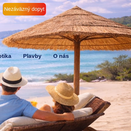
Nezáväzný dopyt
tika
Plavby
O nás