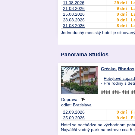
11.08.2026
29 dní
L
21.08.2026
9 dní
L
25.08.2026
9 dní
L
28.08.2026
9 dní
L
31.08.2026
8 dní
L
Jednoduchý mestský hotel je situovaný
Panorama Studios
Grécko
,
Rhodos
-
Pobytové zájaz
-
Pre rodiny s deť
Doprava:
odlet: Bratislava
22.09.2026
9 dní
Fi
25.09.2026
9 dní
Fi
Hotel sa nachádza na východnom pobrež
Najväčší vodný park na ostrove cca 5 