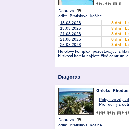
Doprava:
odlet: Bratislava, Košice
18.08.2026
8 dní
L
18.08.2026
8 dní
L
21.08.2026
8 dní
L
21.08.2026
8 dní
L
25.08.2026
8 dní
L
Hotelový komplex, pozostávajúci z hla
blízkosti hotela nájdete živé centrum 
Diagoras
Grécko
,
Rhodos
-
Pobytové zájaz
-
Pre rodiny s deť
Doprava:
odlet: Bratislava, Košice