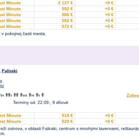
ast Minute
2 127 €
+0 €
ast Minute
592 €
+0 €
ast Minute
566 €
+0 €
ast Minute
582 €
+0 €
ast Minute
572 €
+0 €
 v pokojnej časti mesta.
,
Faliraki
dy
mi
Zobra
Termíny od: 22.09., 9 dňové
rst Minute
518 €
+0 €
rst Minute
529 €
+0 €
í ostrova, v oblasti Faliraki, centrum s mnohými tavernami, reštauráci
km.