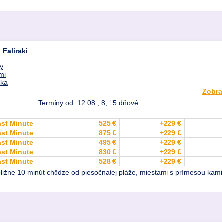
,
Faliraki
dy
mi
nka
Zobra
Termíny od: 12.08., 8, 15 dňové
ast Minute
525 €
+229 €
ast Minute
875 €
+229 €
ast Minute
495 €
+229 €
ast Minute
830 €
+229 €
ast Minute
528 €
+229 €
približne 10 minút chôdze od piesočnatej pláže, miestami s prímesou kam