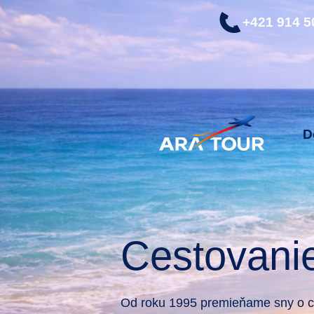
+421 914 5
D
Cestovani
Od roku 1995 premieňame sny o ce