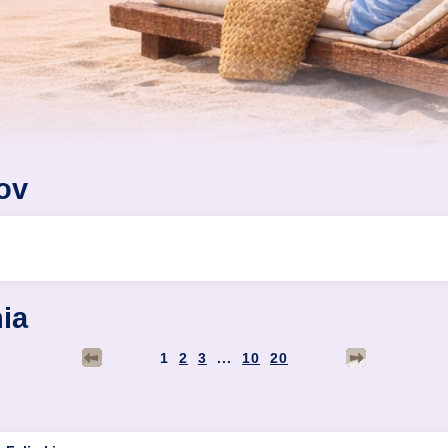
ov
ia
1
2
3
...
10
20