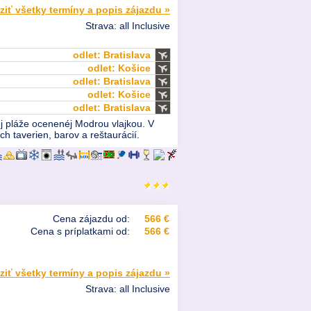
ziť všetky termíny a popis zájazdu »
Strava: all Inclusive
odlet: Bratislava
odlet: Košice
odlet: Bratislava
odlet: Košice
odlet: Bratislava
j pláže ocenenéj Modrou vlajkou. V
h taverien, barov a reštaurácií.
Cena zájazdu od:
566 €
Cena s príplatkami od:
566 €
ziť všetky termíny a popis zájazdu »
Strava: all Inclusive