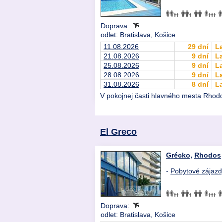
Doprava:
odlet: Bratislava, Košice
11.08.2026
29 dní
L
21.08.2026
9 dní
L
25.08.2026
9 dní
L
28.08.2026
9 dní
L
31.08.2026
8 dní
L
V pokojnej časti hlavného mesta Rhodo
El Greco
Grécko
,
Rhodos
-
Pobytové zájaz
Doprava:
odlet: Bratislava, Košice