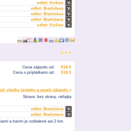
odlet: Košice
odlet: Bratislava
odlet: Bratislava
odlet: Bratislava
odlet: Košice
Cena zájazdu od:
518 €
Cena s príplatkami od:
518 €
ziť všetky termíny a popis zájazdu »
Strava: bez stravy, raňajky
odlet: Bratislava
odlet: Bratislava
ami a barmi je vzdialené asi 2 km.