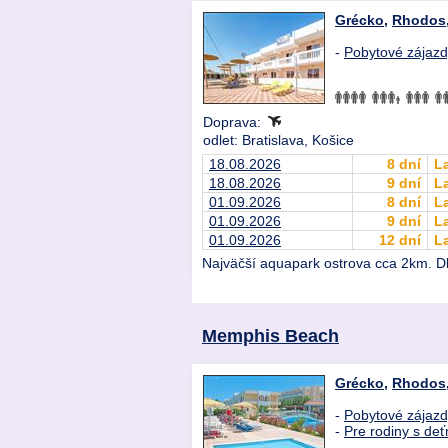
Grécko
,
Rhodos
-
Pobytové zájaz
Doprava:
odlet: Bratislava, Košice
18.08.2026
8 dní
L
18.08.2026
9 dní
L
01.09.2026
8 dní
L
01.09.2026
9 dní
L
01.09.2026
12 dní
L
Najväčší aquapark ostrova cca 2km. Dl
Memphis Beach
Grécko
,
Rhodos
-
Pobytové zájaz
-
Pre rodiny s deť