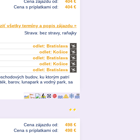
Cena zájazdu od:
404 €
Cena s príplatkami od:
404 €
ziť všetky termíny a popis zájazdu »
Strava: bez stravy, raňajky
odlet: Bratislava
odlet: Košice
odlet: Bratislava
odlet: Košice
odlet: Bratislava
poschodových budov, ku ktorým patrí
ték, barov, lunapark a vodný park, sa
Cena zájazdu od:
498 €
Cena s príplatkami od:
498 €